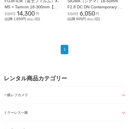
FUJIFILM（富士フィルム）X-
SIGMA（シグマ）18-50mm
M5 + Tamron 18-300mm【近
F2.8 DC DN Contemporary 標
14,300
6,050
くも遠くも撮影セット】ミラー
準ズームレンズ (富士フィルム
3泊4日
円
3泊4日
円
レス一眼
Xマウント用)
(以降 1,650円
/日)
(以降 605円
/日)
(税込)
(税込)
1
レンタル商品カテゴリー
一眼レフカメラ
ミラーレス一眼