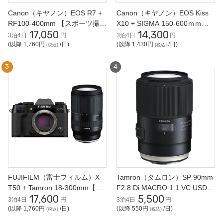
Canon（キヤノン）EOS R7 +
Canon（キヤノン）EOS Kiss
RF100-400mm 【スポーツ撮影
X10 + SIGMA 150-600ｍｍ
17,050
14,300
セット】ミラーレス一眼
【スポーツ撮影セット】
3泊4日
円
3泊4日
円
(以降 1,760円
/日)
(以降 1,430円
/日)
(税込)
(税込)
FUJIFILM（富士フィルム）X-
Tamron（タムロン）SP 90mm
T50 + Tamron 18-300mm【近
F2.8 Di MACRO 1:1 VC USD
17,600
5,500
くも遠くも撮影セット】ミラー
F017 EFマウント用 単焦点レ
3泊4日
円
3泊4日
円
レス一眼
ンズ
(以降 1,760円
/日)
(以降 550円
/日)
(税込)
(税込)