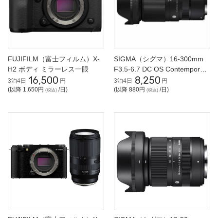
FUJIFILM（富士フィルム）X-
SIGMA（シグマ）16-300mm
H2 ボディ ミラーレス一眼
F3.5-6.7 DC OS Contemporary
16,500
8,250
RFマウント 高倍率ズームレン
3泊4日
円
3泊4日
円
ズ
(以降 1,650円
/日)
(以降 880円
/日)
(税込)
(税込)