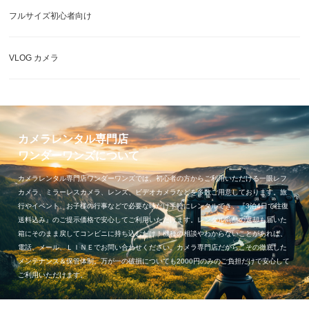
フルサイズ初心者向け
VLOG カメラ
カメラレンタル専門店
ワンダーワンズについて
カメラレンタル専門店ワンダーワンズでは、初心者の方からご利用いただける一眼レフ
カメラ、ミラーレスカメラ、レンズ、ビデオカメラなどを多数ご用意しております。旅
行やイベント、お子様の行事などで必要な時だけ手軽にレンタルでき、『3泊4日で往復
送料込み』のご提示価格で安心してご利用いただけます。レンタル商品の返却も届いた
箱にそのまま戻してコンビニに持ち込むだけ！機種の相談やわからないことがあれば、
電話、メール、ＬＩＮＥでお問い合わせください。カメラ専門店だからこその徹底した
メンテナンス＆保管体制。万が一の破損についても2000円のみのご負担だけで安心して
ご利用いただけます。