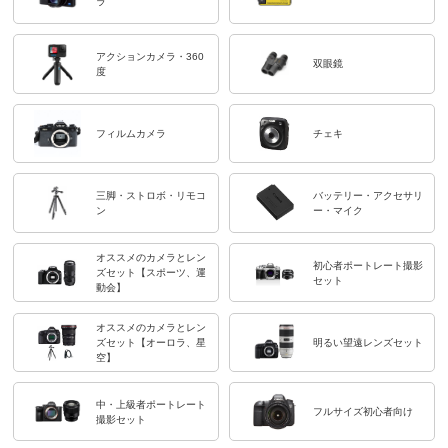
ラ
アクションカメラ・360
双眼鏡
度
フィルムカメラ
チェキ
三脚・ストロボ・リモコ
バッテリー・アクセサリ
ン
ー・マイク
オススメのカメラとレン
初心者ポートレート撮影
ズセット【スポーツ、運
セット
動会】
オススメのカメラとレン
ズセット【オーロラ、星
明るい望遠レンズセット
空】
中・上級者ポートレート
フルサイズ初心者向け
撮影セット