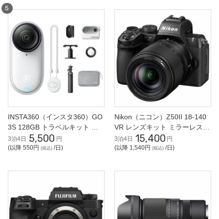
INSTA360（インスタ360）GO
Nikon（ニコン）Z50II 18-140
3S 128GB トラベルキット ア
VR レンズキット ミラーレス一
5,500
15,400
クションカメラ
眼
3泊4日
円
3泊4日
円
(以降 550円
/日)
(以降 1,540円
/日)
(税込)
(税込)