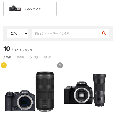
VLOG カメラ
10
件ヒットしました
人気順
新着順
安い順
高い順