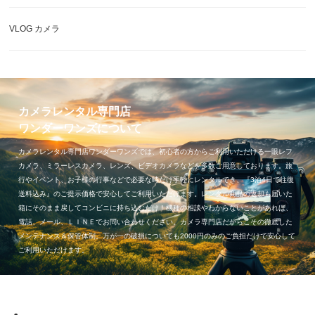
VLOG カメラ
カメラレンタル専門店
ワンダーワンズについて
カメラレンタル専門店ワンダーワンズでは、初心者の方からご利用いただける一眼レフ
カメラ、ミラーレスカメラ、レンズ、ビデオカメラなどを多数ご用意しております。旅
行やイベント、お子様の行事などで必要な時だけ手軽にレンタルでき、『3泊4日で往復
送料込み』のご提示価格で安心してご利用いただけます。レンタル商品の返却も届いた
箱にそのまま戻してコンビニに持ち込むだけ！機種の相談やわからないことがあれば、
電話、メール、ＬＩＮＥでお問い合わせください。カメラ専門店だからこその徹底した
メンテナンス＆保管体制。万が一の破損についても2000円のみのご負担だけで安心して
ご利用いただけます。