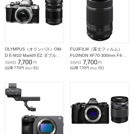
OLYMPUS（オリンパス）OM-
FUJIFILM（富士フィルム）
D E-M10 MarkIII EZ ダブルズ
FUJINON XF70-300mm F4-5.6
7,700
7,700
ームレンズキット ミラーレス
R LM OIS WR 望遠ズームレン
3泊4日
円
3泊4日
円
一眼
ズ
(以降 770円
/日)
(以降 770円
/日)
(税込)
(税込)