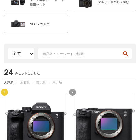
フルサイズ初心者向け
撮影セット
VLOG カメラ
24
件ヒットしました
人気順
新着順
安い順
高い順