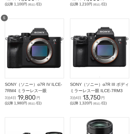
ズ
ームレンズ
(以降 1,100円
/日)
(以降 1,210円
/日)
(税込)
(税込)
SONY（ソニー）α7R IV ILCE-
SONY（ソニー）α7R III ボディ
7RM4 ミラーレス一眼
ミラーレス一眼 ILCE-7RM3
19,800
13,750
3泊4日
円
3泊4日
円
(以降 1,980円
/日)
(以降 1,320円
/日)
(税込)
(税込)