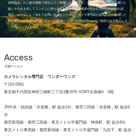
送料込み』のご提示価格で安心してご利用いただけます。レンタル商品の返却も届いた
箱にそのまま戻してコンビニに持ち込むだけ！機種の相談やわからないことがあれば、
電話、メール、ＬＩＮＥでお問い合わせください。カメラ専門店だからこその徹底した
メンテナンス＆保管体制。万が一の破損についても2000円のみのご負担だけで安心して
ご利用いただけます。
Access
店舗アクセス
カメラレンタル専門店 ワンダーワンズ
〒101-0061
東京都千代田区神田三崎町三丁目3番20号 VORT水道橋II 5階
JR中央・総武線「水道橋」駅 徒歩2分、都営三田線「水道橋」駅 徒歩6
分
都営新宿線・都営三田線・東京メトロ半蔵門線「神保町」駅 徒歩8分
東京メトロ東西線・都営新宿線・東京メトロ半蔵門線「九段下」駅 徒歩