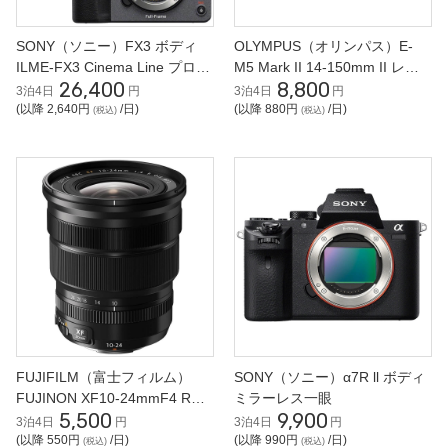
SONY（ソニー）FX3 ボディ
OLYMPUS（オリンパス）E-
ILME-FX3 Cinema Line プロフ
M5 Mark II 14-150mm II レン
26,400
8,800
ェッショナルカムコーダー
ズキット
3泊4日
円
3泊4日
円
(以降 2,640円
/日)
(以降 880円
/日)
(税込)
(税込)
FUJIFILM（富士フィルム）
SONY（ソニー）α7R ll ボディ
FUJINON XF10-24mmF4 R
ミラーレス一眼
5,500
9,900
OIS 広角ズームレンズ
3泊4日
円
3泊4日
円
(以降 550円
/日)
(以降 990円
/日)
(税込)
(税込)