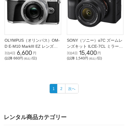
OLYMPUS（オリンパス）OM-
SONY（ソニー）α7C ズームレ
D E-M10 MarkIII EZ レンズキ
ンズキット ILCE-7CL ミラーレ
6,600
15,400
ット ミラーレス一眼
ス一眼
3泊4日
円
3泊4日
円
(以降 660円
/日)
(以降 1,540円
/日)
(税込)
(税込)
1
2
次へ
レンタル商品カテゴリー