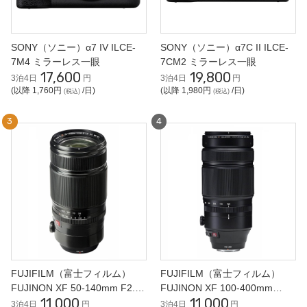
SONY（ソニー）α7 IV ILCE-
SONY（ソニー）α7C II ILCE-
7M4 ミラーレス一眼
7CM2 ミラーレス一眼
17,600
19,800
3泊4日
円
3泊4日
円
(以降 1,760円
/日)
(以降 1,980円
/日)
(税込)
(税込)
FUJIFILM（富士フィルム）
FUJIFILM（富士フィルム）
FUJINON XF 50-140mm F2.8
FUJINON XF 100-400mm
11,000
11,000
R LM OIS WR 望遠ズームレン
F4.5-5.6 R LM OIS WR 望遠ズ
3泊4日
円
3泊4日
円