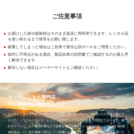
ご注意事項
お届けした箱や緩衝材はそのまま返送に再利用できます。レンタル品
を使い終わるまで保管をお願い致します。
破棄してしまった場合はご自身で適当な段ボールをご用意ください。
操作に不明点がある場合、製品自体の説明書でご確認するのが最も早
く解決できます。
解決しない場合はメーカーサイトもご確認ください。
カメラレンタル専門店
ワンダーワンズについて
カメラレンタル専門店ワンダーワンズでは、初心者の方からご利用いただける一眼レフ
カメラ、ミラーレスカメラ、レンズ、ビデオカメラなどを多数ご用意しております。旅
行やイベント、お子様の行事などで必要な時だけ手軽にレンタルでき、『3泊4日で往復
送料込み』のご提示価格で安心してご利用いただけます。レンタル商品の返却も届いた