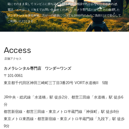
箱にそのまま戻してコンビニに持ち込むだけ！機種の相談やわからないことがあれば、
電話、メール、ＬＩＮＥでお問い合わせください。カメラ専門店だからこその徹底した
メンテナンス＆保管体制。万が一の破損についても2000円のみのご負担だけで安心して
ご利用いただけます。
Access
店舗アクセス
カメラレンタル専門店 ワンダーワンズ
〒101-0061
東京都千代田区神田三崎町三丁目3番20号 VORT水道橋II 5階
JR中央・総武線「水道橋」駅 徒歩2分、都営三田線「水道橋」駅 徒歩6
分
都営新宿線・都営三田線・東京メトロ半蔵門線「神保町」駅 徒歩8分
東京メトロ東西線・都営新宿線・東京メトロ半蔵門線「九段下」駅 徒歩
9分