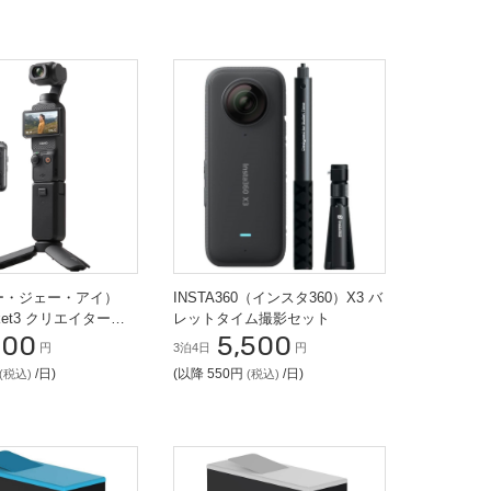
ィー・ジェー・アイ）
INSTA360（インスタ360）X3 バ
cket3 クリエイターコ
レットタイム撮影セット
700
5,500
G カメラ
円
3泊4日
円
/日)
(以降 550円
/日)
(税込)
(税込)