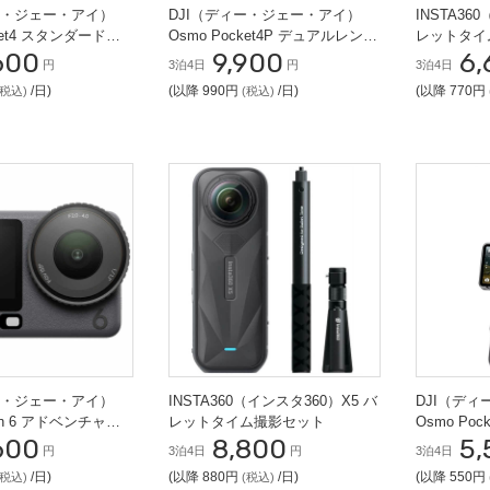
ー・ジェー・アイ）
DJI（ディー・ジェー・アイ）
INSTA36
cket4 スタンダードコ
Osmo Pocket4P デュアルレンズ
レットタイ
600
9,900
6,
 カメラ
スタンダードコンボ VLOG カメ
円
3泊4日
円
3泊4日
ラ
/日)
(以降 990円
/日)
(以降 770円
(税込)
(税込)
ー・ジェー・アイ）
INSTA360（インスタ360）X5 バ
DJI（デ
ion 6 アドベンチャー
レットタイム撮影セット
Osmo Po
600
8,800
5,
ー 搭載 VL
円
3泊4日
円
3泊4日
/日)
(以降 880円
/日)
(以降 550円
(税込)
(税込)