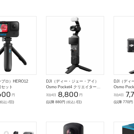
ープロ）HERO12
DJI（ディー・ジェー・アイ）
DJI（デ
心者セット
Osmo Pocket4 クリエイターコ
Osmo Po
600
8,800
7,
ンボ VLOG カメラ
ンボ VLO
円
3泊4日
円
3泊4日
/日)
(以降 880円
/日)
(以降 770円
(税込)
(税込)