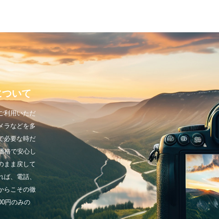
について
ご利用いただ
メラなどを多
で必要な時だ
価格で安心し
のまま戻して
れば、電話、
からこその徹
00円のみの