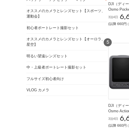
DJI（ディ
Osmo Po
オススメのカメラとレンズセット【スポーツ、
6,
ンボ VLOG
運動会】
3泊4日
(以降 660円
初心者ポートレート撮影セット
オススメのカメラとレンズセット【オーロラ、
星空】
明るい望遠レンズセット
中・上級者ポートレート撮影セット
フルサイズ初心者向け
VLOG カメラ
DJI（ディ
Osmo Act
6,
コンボ
3泊4日
(以降 660円