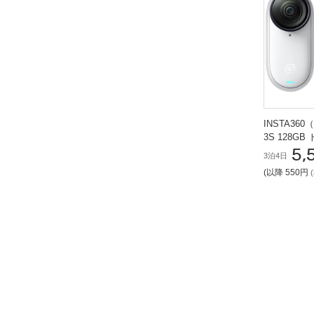
INSTA36
3S 128G
5,
ションカメ
3泊4日
(以降 550円