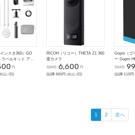
0（インスタ360）GO
RICOH（リコー）THETA Z1 360
Gopro（
B トラベルキット アク
度カメラ
ー Gopro 
500
6,600
9
ラ
円
3泊4日
円
3泊4日
/日)
(以降 660円
/日)
(以降 110円
(税込)
(税込)
1
2
次へ