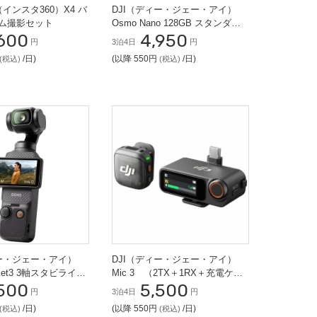
0（インスタ360）X4 バ
DJI（ディー・ジェー・アイ）
ム撮影セット
Osmo Nano 128GB スタンダー
600
4,950
ドコンボ VLOG カメラ
円
3泊4日
円
/日)
(以降 550円
/日)
(税込)
(税込)
ィー・ジェー・アイ）
DJI（ディー・ジェー・アイ）
cket3 3軸スタビライザ
Mic 3 （2TX＋1RX＋充電ケー
500
5,500
OG カメラ
ス）
円
3泊4日
円
/日)
(以降 550円
/日)
(税込)
(税込)