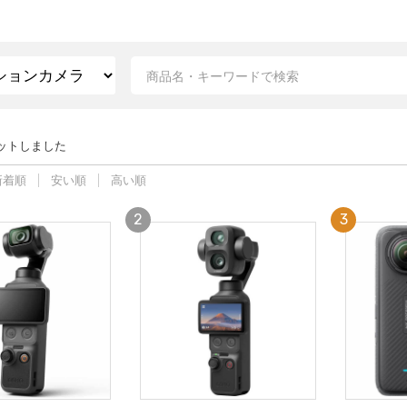
ットしました
新着順
安い順
高い順