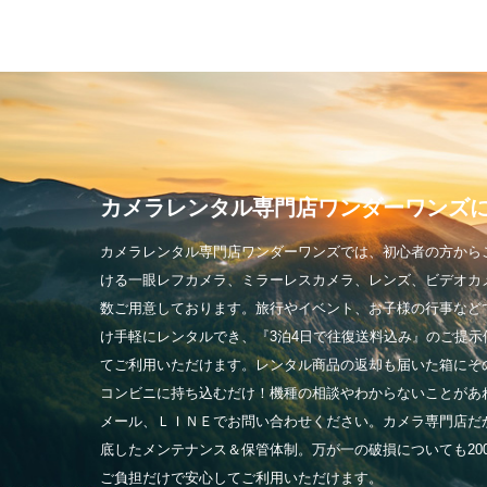
カメラレンタル専門店
ワンダーワンズ
カメラレンタル専門店ワンダーワンズでは、初心者の方から
ける一眼レフカメラ、ミラーレスカメラ、レンズ、ビデオカ
数ご用意しております。旅行やイベント、お子様の行事など
け手軽にレンタルでき、『3泊4日で往復送料込み』のご提示
てご利用いただけます。レンタル商品の返却も届いた箱にそ
コンビニに持ち込むだけ！機種の相談やわからないことがあ
メール、ＬＩＮＥでお問い合わせください。カメラ専門店だ
底したメンテナンス＆保管体制。万が一の破損についても20
ご負担だけで安心してご利用いただけます。