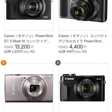
Canon（キヤノン）PowerShot
Canon（キヤノン）コンパクト
G7 X Mark III コンパクトデジ
デジタルカメラ PowerShot
13,200
4,400
タルカメラ
SX620 HS
3泊4日
円
3泊4日
円
(以降 1,320円
/日)
(以降 440円
/日)
(税込)
(税込)