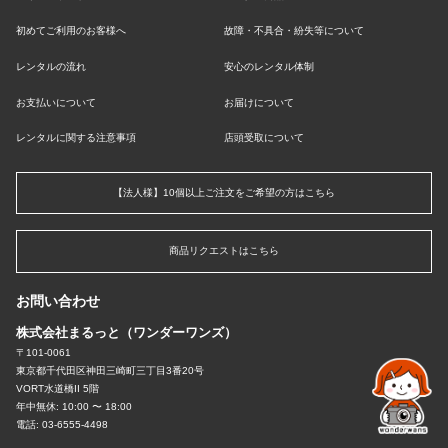
初めてご利用のお客様へ
故障・不具合・紛失等について
レンタルの流れ
安心のレンタル体制
お支払いについて
お届けについて
レンタルに関する注意事項
店頭受取について
【法人様】10個以上ご注文をご希望の方はこちら
商品リクエストはこちら
お問い合わせ
株式会社まるっと（ワンダーワンズ）
〒101-0061
東京都千代田区神田三崎町三丁目3番20号
VORT水道橋II 5階
年中無休: 10:00 〜 18:00
電話: 03-6555-4498