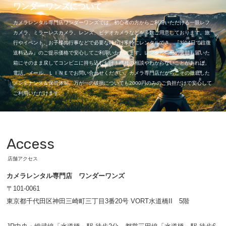
ワンダーワンズについて
カメラレンタル専門店ワンダーワンズでは、初心者の方からご利用いただける一眼レフ
カメラ、ミラーレスカメラ、レンズ、ビデオカメラなどを多数ご用意しております。旅
行やイベント、お子様の行事などで必要な時だけ手軽にレンタルでき、『3泊4日で往復
送料込み』のご提示価格で安心してご利用いただけます。レンタル商品の返却も届いた
箱にそのまま戻してコンビニに持ち込むだけ！機種の相談やわからないことがあれば、
電話、メール、ＬＩＮＥでお問い合わせください。カメラ専門店だからこその徹底した
メンテナンス＆保管体制。万が一の破損についても2000円のみのご負担だけで安心して
ご利用いただけます。
Access
店舗アクセス
カメラレンタル専門店 ワンダーワンズ
〒101-0061
東京都千代田区神田三崎町三丁目3番20号 VORT水道橋II 5階