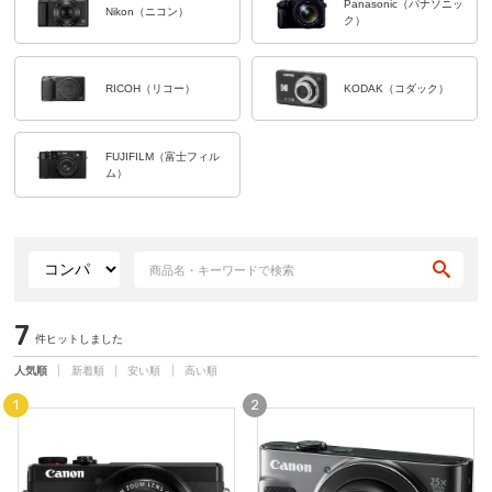
Panasonic（パナソニッ
Nikon（ニコン）
ク）
RICOH（リコー）
KODAK（コダック）
FUJIFILM（富士フィル
ム）
7
件ヒットしました
人気順
新着順
安い順
高い順