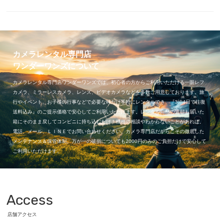
カメラレンタル専門店
ワンダーワンズについて
カメラレンタル専門店ワンダーワンズでは、初心者の方からご利用いただける一眼レフ
カメラ、ミラーレスカメラ、レンズ、ビデオカメラなどを多数ご用意しております。旅
行やイベント、お子様の行事などで必要な時だけ手軽にレンタルでき、『3泊4日で往復
送料込み』のご提示価格で安心してご利用いただけます。レンタル商品の返却も届いた
箱にそのまま戻してコンビニに持ち込むだけ！機種の相談やわからないことがあれば、
電話、メール、ＬＩＮＥでお問い合わせください。カメラ専門店だからこその徹底した
メンテナンス＆保管体制。万が一の破損についても2000円のみのご負担だけで安心して
ご利用いただけます。
Access
店舗アクセス