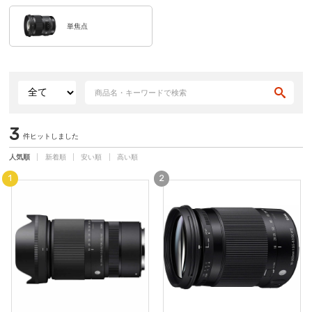
単焦点
3
件ヒットしました
人気順
新着順
安い順
高い順