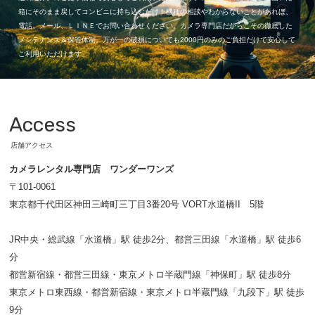
箱にそのまま戻してコンビニに持ち込むだけ！機種の相談やわからないことがあれば、
電話、メール、ＬＩＮＥでお問い合わせください。カメラ専門店だからこその徹底した
メンテナンス＆保管体制。万が一の破損についても2000円のみのご負担だけで安心して
ご利用いただけます。
Access
店舗アクセス
カメラレンタル専門店 ワンダーワンズ
〒101-0061
東京都千代田区神田三崎町三丁目3番20号 VORT水道橋II 5階
JR中央・総武線「水道橋」駅 徒歩2分、都営三田線「水道橋」駅 徒歩6
分
都営新宿線・都営三田線・東京メトロ半蔵門線「神保町」駅 徒歩8分
東京メトロ東西線・都営新宿線・東京メトロ半蔵門線「九段下」駅 徒歩
9分