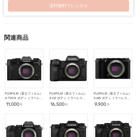
○
○
○
○
○
○
○
送料無料でレンタル
27
28
29
30
2
3
10/1
○
○
○
○
○
○
○
4
5
6
7
8
9
10
○
○
○
○
○
○
○
11
12
13
14
15
16
17
○
○
○
○
○
○
○
関連商品
18
19
20
21
22
23
24
○
○
○
○
○
○
○
25
26
27
28
29
30
31
○
○
○
○
○
○
○
2
3
4
5
6
7
11/1
○
○
○
○
○
○
○
8
9
10
11
12
13
14
○
○
○
-
-
-
-
FUJIFILM（富士フィルム）
FUJIFILM（富士フィルム）
FUJIFILM（富士フィルム）
X-T30Ⅲ ボディ ミラーレス
X-H2 ボディ ミラーレス一
X-M5 ボディ ミラーレス一
一眼
眼
眼
11,000
16,500
9,900
円
円
円