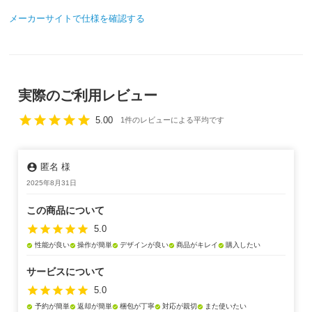
メーカーサイトで仕様を確認する
実際のご利用レビュー
star
star
star
star
star
5.00
1件のレビューによる平均です
account_circle
匿名 様
2025年8月31日
この商品について
star
star
star
star
star
5.0
性能が良い
操作が簡単
デザインが良い
商品がキレイ
購入したい
check_circle
check_circle
check_circle
check_circle
check_circle
サービスについて
star
star
star
star
star
5.0
予約が簡単
返却が簡単
梱包が丁寧
対応が親切
また使いたい
check_circle
check_circle
check_circle
check_circle
check_circle