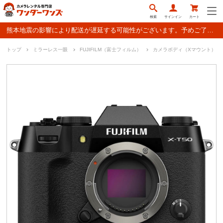
検索
サインイン
カート
熊本地震の影響により配送が遅延する可能性がございます。予めご了承ください。
トップ
ミラーレス一眼
FUJIFILM（富士フィルム）
カメラボディ（Xマウント）