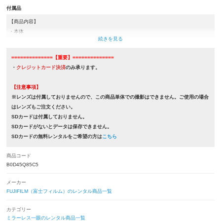
付属品
【商品内容】
・本体
・取扱説明書（付属していないものもございます）
・バッテリー(NP-W126S)
==============【重要】==============
・USBケーブル
・
クレジットカード決済
のみ承ります。
・ネックストラップ
・カメラケース
【注意事項】
・ボディキャップ
※レンズは付属しておりませんので、この商品単体での撮影はできません。ご使用の場合
はレンズもご注文ください。
SDカードは付属しておりません。
SDカードがないとデータは保存できません。
SDカードの無料レンタルをご希望の方は
こちら
商品コード
B0D45Q85C5
メーカー
FUJIFILM（富士フィルム）のレンタル商品一覧
カテゴリー
ミラーレス一眼のレンタル商品一覧