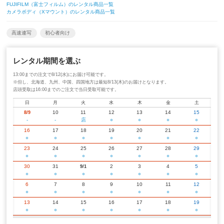
FUJIFILM（富士フィルム）のレンタル商品一覧
カメラボディ（Xマウント）のレンタル商品一覧
高速連写
初心者向け
レンタル期間を選ぶ
13:00までの注文で8/12(水)にお届け可能です。
※但し、北海道、九州、中国、四国地方は最短8/13(木)のお届けとなります。
店頭受取は16:00までのご注文で当日受取可能です。
日
月
火
水
木
金
土
10
11
12
13
14
15
8/9
-
-
店
○
○
○
○
16
17
18
19
20
21
22
○
○
○
○
○
○
○
23
24
25
26
27
28
29
○
○
○
○
○
○
○
30
31
2
3
4
5
9/1
○
○
○
○
○
○
○
6
7
8
9
10
11
12
○
○
○
○
○
○
○
13
14
15
16
17
18
19
○
○
○
○
○
○
○
20
21
22
23
24
25
26