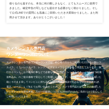
借りるのも返すのも、本当に何の難しさもなく、とてもスムーズに使用で
きました。確定申告の写しなども提出する必要がなく助かりました。そし
て公式LINEでの質問にも迅速にご回答いただき大変助かりました。また利
用させて頂きます。ありがとうございました！
カメラレンタル専門店
ワンダーワンズについて
カメラレンタル専門店ワンダーワンズでは、初心者の方からご利用いただける一眼レフ
カメラ、ミラーレスカメラ、レンズ、ビデオカメラなどを多数ご用意しております。旅
行やイベント、お子様の行事などで必要な時だけ手軽にレンタルでき、『3泊4日で往復
送料込み』のご提示価格で安心してご利用いただけます。レンタル商品の返却も届いた
箱にそのまま戻してコンビニに持ち込むだけ！機種の相談やわからないことがあれば、
電話、メール、ＬＩＮＥでお問い合わせください。カメラ専門店だからこその徹底した
メンテナンス＆保管体制。万が一の破損についても2000円のみのご負担だけで安心して
ご利用いただけます。