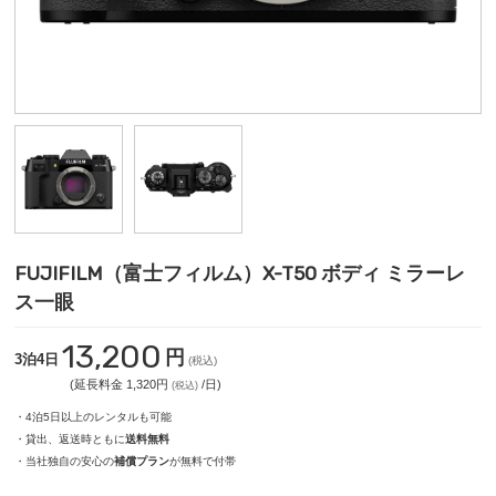
FUJIFILM（富士フィルム）X-T50 ボディ ミラーレ
ス一眼
13,200
円
3泊4日
(税込)
(延長料金 1,320円
/日)
(税込)
・4泊5日以上のレンタルも可能
・貸出、返送時ともに
送料無料
・当社独自の安心の
補償プラン
が無料で付帯