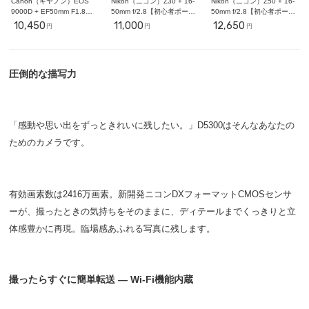
Canon（キヤノン）EOS
Nikon（ニコン）Z30 + 16-
Nikon（ニコン）Z50 + 16-
9000D + EF50mm F1.8
50mm f/2.8【初心者ポート
50mm f/2.8【初心者ポート
STM【初心者ポートレート
レート撮影セット】
レート撮影セット】
10,450
11,000
12,650
円
円
円
撮影セット】
圧倒的な描写力
「感動や思い出をずっときれいに残したい。」D5300はそんなあなたの
ためのカメラです。
有効画素数は2416万画素。新開発ニコンDXフォーマットCMOSセンサ
ーが、撮ったときの気持ちをそのままに、ディテールまでくっきりと立
体感豊かに再現。臨場感あふれる写真に残します。
撮ったらすぐに簡単転送 — Wi-Fi機能内蔵