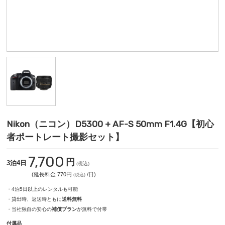
Nikon（ニコン）D5300 + AF-S 50mm F1.4G【初心
者ポートレート撮影セット】
7,700
円
3泊4日
(税込)
(延長料金 770円
/日)
(税込)
・4泊5日以上のレンタルも可能
・貸出時、返送時ともに
送料無料
・当社独自の安心の
補償プラン
が無料で付帯
付属品