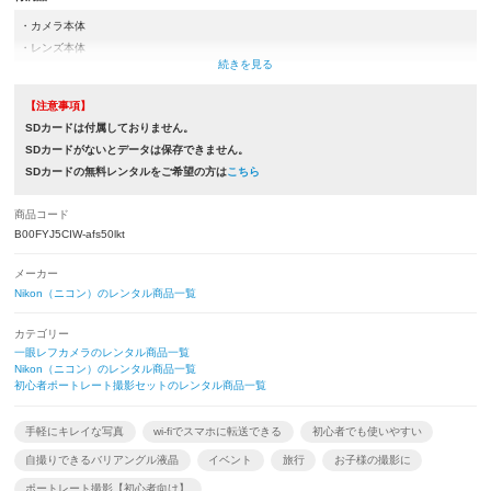
・カメラ本体
・レンズ本体
・取扱説明書
・バッテリー(EN-EL14a)
【注意事項】
・充電器類(ACアダプター,USBケーブルもしくは充電器)
SDカードは付属しておりません。
・ネックストラップ
SDカードがないとデータは保存できません。
・カメラケース
SDカードの無料レンタルをご希望の方は
こちら
・レンズケース
・レンズフード
商品コード
・ボディキャップ
B00FYJ5CIW-afs50lkt
・レンズ前後キャップ
メーカー
※取扱説明書とレンズフードは付属していない商品もございます。
Nikon（ニコン）のレンタル商品一覧
カテゴリー
一眼レフカメラのレンタル商品一覧
Nikon（ニコン）のレンタル商品一覧
初心者ポートレート撮影セットのレンタル商品一覧
手軽にキレイな写真
wi-fiでスマホに転送できる
初心者でも使いやすい
自撮りできるバリアングル液晶
イベント
旅行
お子様の撮影に
ポートレート撮影【初心者向け】