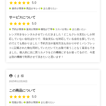
star
star
star
star
star
5.0
操作が簡単
商品がキレイ
また借りたい
check_circle
check_circle
check_circle
サービスについて
star
star
star
star
star
5.0
予約が簡単
返却が簡単
梱包が丁寧
コスパが良い
また使いたい
check_circle
check_circle
check_circle
check_circle
check_circle
レンズ付きをレンタルさせていただきました！どこもクレカ支払いしか対
応していない会社ばかりで、現金支払いを対応している会社を探していた
のでとても助かりました！予約方法や返却方法も分かりやすくパンフレッ
トに記載された物を同封していただいてたお陰で迷うことなく返送もでき
ました。個人的に次に買うカメラをどの機種にするか迷ってるので、今度
は別の機種で利用させて頂きたいと思います！
account_circle
くま 様
2025年12月26日
この商品について
star
star
star
star
star
5.0
性能が良い
操作が簡単
また借りたい
check_circle
check_circle
check_circle