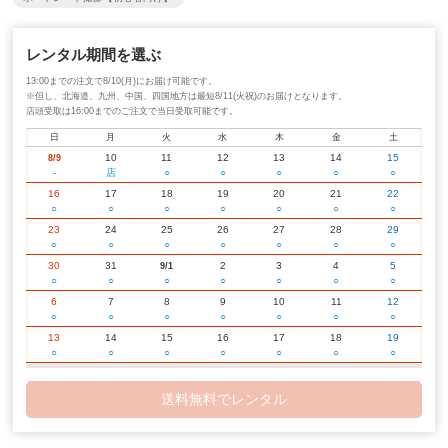
レンタル期間を選ぶ
13:00までの注文で8/10(月)にお届け可能です。
※但し、北海道、九州、中国、四国地方は最短8/11(火祝)のお届けとなります。
店頭受取は16:00までのご注文で当日受取可能です。
日
月
火
水
木
金
土
10
11
12
13
14
15
8/9
-
店
○
○
○
○
○
16
17
18
19
20
21
22
○
○
○
○
○
○
○
23
24
25
26
27
28
29
○
○
○
○
○
○
○
30
31
2
3
4
5
9/1
○
○
○
○
○
○
○
6
7
8
9
10
11
12
○
○
○
○
○
○
○
13
14
15
16
17
18
19
○
○
○
○
○
○
○
20
21
22
23
24
25
26
○
○
○
○
○
○
○
送料無料でレンタル
27
28
29
30
2
3
10/1
○
○
○
○
○
○
○
4
5
6
7
8
9
10