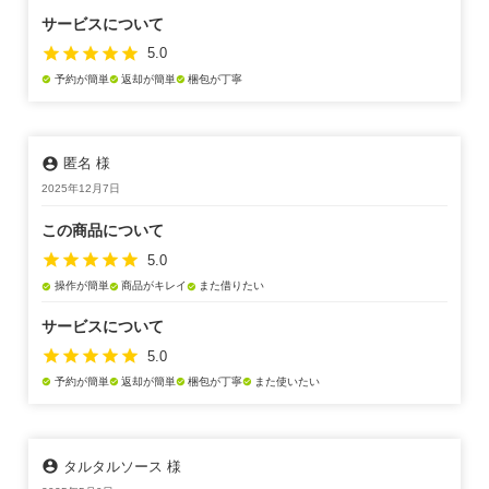
サービスについて
star
star
star
star
star
5.0
予約が簡単
返却が簡単
梱包が丁寧
check_circle
check_circle
check_circle
account_circle
匿名 様
2025年12月7日
この商品について
star
star
star
star
star
5.0
操作が簡単
商品がキレイ
また借りたい
check_circle
check_circle
check_circle
サービスについて
star
star
star
star
star
5.0
予約が簡単
返却が簡単
梱包が丁寧
また使いたい
check_circle
check_circle
check_circle
check_circle
account_circle
タルタルソース 様