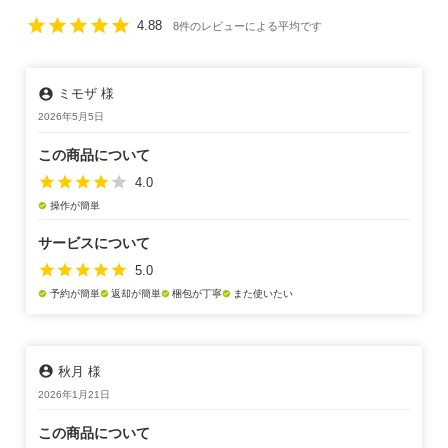
star
star
star
star
star
4.88
8件のレビューによる平均です
account_circle
ミモザ 様
2026年5月5日
この商品について
star
star
star
star
star
4.0
操作が簡単
check_circle
サービスについて
star
star
star
star
star
5.0
予約が簡単
返却が簡単
梱包が丁寧
また使いたい
check_circle
check_circle
check_circle
check_circle
account_circle
秋月 様
2026年1月21日
この商品について