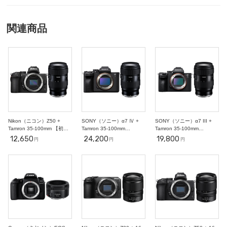
○
○
○
○
○
○
○
11
12
13
14
15
16
17
○
○
○
○
○
○
○
関連商品
18
19
20
21
22
23
24
○
○
○
○
○
○
○
25
26
27
28
29
30
31
○
○
○
○
○
○
○
2
3
4
5
6
7
11/1
○
○
○
○
○
○
○
8
9
10
11
12
13
14
○
○
-
-
-
-
-
Nikon（ニコン）Z50 +
SONY（ソニー）α7 Ⅳ +
SONY（ソニー）α7 III +
Tamron 35-100mm 【初心
Tamron 35-100mm
Tamron 35-100mm
者ポートレート撮影セッ
F2.8【初心者ポートレート
F2.8【初心者ポートレート
12,650
24,200
19,800
円
円
円
ト】
セット】ミラーレス一眼
セット】ミラーレス一眼