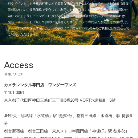
行やイベント、お子様の行事などで必要な時だけ手軽にレンタルでき、『3泊4日で往復
送料込み』のご提示価格で安心してご利用いただけます。レンタル商品の返却も届いた
箱にそのまま戻してコンビニに持ち込むだけ！機種の相談やわからないことがあれば、
電話、メール、ＬＩＮＥでお問い合わせください。カメラ専門店だからこその徹底した
メンテナンス＆保管体制。万が一の破損についても2000円のみのご負担だけで安心して
ご利用いただけます。
Access
店舗アクセス
カメラレンタル専門店 ワンダーワンズ
〒101-0061
東京都千代田区神田三崎町三丁目3番20号 VORT水道橋II 5階
JR中央・総武線「水道橋」駅 徒歩2分、都営三田線「水道橋」駅 徒歩6
分
都営新宿線・都営三田線・東京メトロ半蔵門線「神保町」駅 徒歩8分