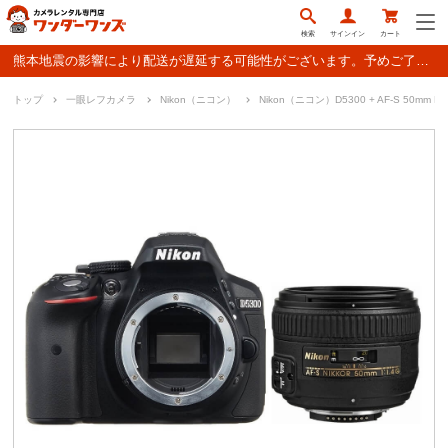
検索
サインイン
カート
熊本地震の影響により配送が遅延する可能性がございます。予めご了承ください。
トップ
一眼レフカメラ
Nikon（ニコン）
Nikon（ニコン）D5300 + AF-S 50