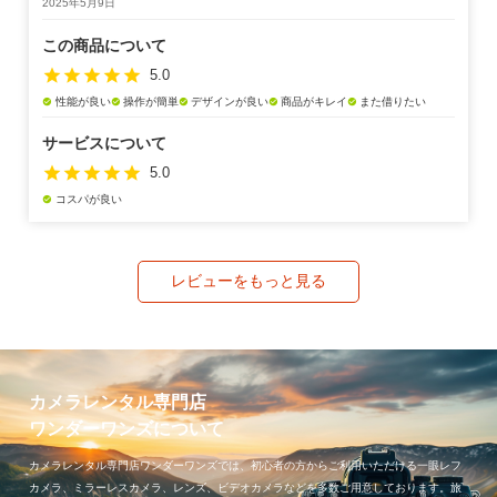
2025年5月9日
この商品について
star
star
star
star
star
5.0
性能が良い
操作が簡単
デザインが良い
商品がキレイ
また借りたい
check_circle
check_circle
check_circle
check_circle
check_circle
サービスについて
star
star
star
star
star
5.0
コスパが良い
check_circle
レビューをもっと見る
カメラレンタル専門店
ワンダーワンズについて
カメラレンタル専門店ワンダーワンズでは、初心者の方からご利用いただける一眼レフ
カメラ、ミラーレスカメラ、レンズ、ビデオカメラなどを多数ご用意しております。旅