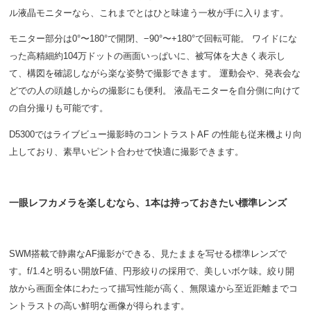
ル液晶モニターなら、これまでとはひと味違う一枚が手に入ります。
モニター部分は0°〜180°で開閉、−90°〜+180°で回転可能。 ワイドにな
った高精細約104万ドットの画面いっぱいに、被写体を大きく表示し
て、構図を確認しながら楽な姿勢で撮影できます。 運動会や、発表会な
どでの人の頭越しからの撮影にも便利。 液晶モニターを自分側に向けて
の自分撮りも可能です。
D5300ではライブビュー撮影時のコントラストAF の性能も従来機より向
上しており、素早いピント合わせで快適に撮影できます。
一眼レフカメラを楽しむなら、1本は持っておきたい標準レンズ
SWM搭載で静粛なAF撮影ができる、見たままを写せる標準レンズで
す。f/1.4と明るい開放F値、円形絞りの採用で、美しいボケ味。絞り開
放から画面全体にわたって描写性能が高く、無限遠から至近距離までコ
ントラストの高い鮮明な画像が得られます。