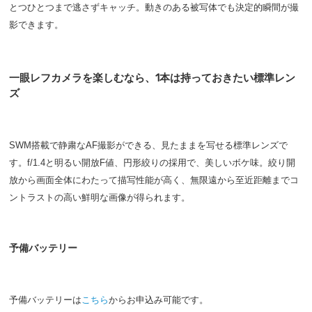
とつひとつまで逃さずキャッチ。動きのある被写体でも決定的瞬間が撮
影できます。
一眼レフカメラを楽しむなら、1本は持っておきたい標準レン
ズ
SWM搭載で静粛なAF撮影ができる、見たままを写せる標準レンズで
す。f/1.4と明るい開放F値、円形絞りの採用で、美しいボケ味。絞り開
放から画面全体にわたって描写性能が高く、無限遠から至近距離までコ
ントラストの高い鮮明な画像が得られます。
予備バッテリー
予備バッテリーは
こちら
からお申込み可能です。