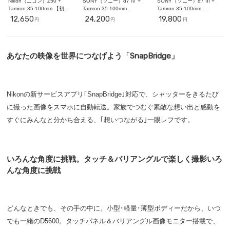
Nikon（ニコン）Z50 +
SONY（ソニー）α7 Ⅳ +
SONY（ソニー）α7 III +
Tamron 35-100mm 【初心
Tamron 35-100mm
Tamron 35-100mm
者ポートレート撮影セッ
F2.8【初心者ポートレート
F2.8【初心者ポートレート
12,650
24,200
19,800
円
円
円
ト】
撮影セット】ミラーレス一
撮影セット】ミラーレス一
眼
眼
あなたの映像を世界につなげよう「SnapBridge」
Nikonの新サービスアプリ｢SnapBridge｣対応で、シャッターをきるたび
に撮った画像をスマホに自動転送。家族でつむぐ素敵な想い出と感動を
すぐにみんなと分かち合える、｢想いつながる｣一眼レフです。
いろんな角度に挑戦。タッチ＆バリアングルで楽しく撮影いろ
んな角度に挑戦
どんなときでも、その手の中に。小型･軽量･薄型ボディーだから、いつ
でも一緒のD5600。タッチパネル＆バリアングル画像モニター搭載で、