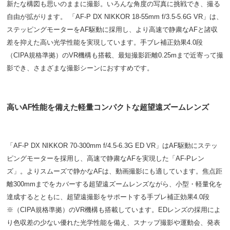
新たな構図も思いのままに撮影。いろんな角度の写真に挑戦でき、撮る
自由が拡がります。 「AF-P DX NIKKOR 18-55mm f/3.5-5.6G VR」は、
ステッピングモーターをAF駆動に採用し、より高速で静粛なAFと諸収
差を抑えた高い光学性能を実現しています。手ブレ補正効果4.0段
（CIPA規格準拠）のVR機構も搭載、最短撮影距離0.25mまで近寄って撮
影でき、さまざまな撮影シーンにおすすめです。
高いAF性能を備えた軽量コンパクトな超望遠ズームレンズ
「AF-P DX NIKKOR 70-300mm f/4.5-6.3G ED VR」はAF駆動にステッ
ピングモーターを採用し、高速で静粛なAFを実現した「AF-Pレン
ズ」。よりスムーズで静かなAFは、動画撮影にも適しています。焦点距
離300mmまでをカバーする超望遠ズームレンズながら、小型・軽量化を
達成するとともに、超望遠撮影をサポートする手ブレ補正効果4.0段
※（CIPA規格準拠）のVR機構も搭載しています。EDレンズの採用によ
り色収差の少ない優れた光学性能を備え、スナップ撮影や運動会、発表