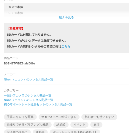
・カメラ本体
・レンズ本体
・取扱説明書
・バッテリー(EN-EL14a)
【注意事項】
・充電器類(ACアダプター,USBケーブルもしくは充電器)
SDカードは付属しておりません。
・ネックストラップ
SDカードがないとデータは保存できません。
・カメラケース
SDカードの無料レンタルをご希望の方は
こちら
・レンズケース
・レンズフード
商品コード
・ボディキャップ
B01N8TWBZ2-afs50lkt
・レンズ前後キャップ
メーカー
※取扱説明書とレンズフードは付属していない商品もございます。
Nikon（ニコン）のレンタル商品一覧
カテゴリー
一眼レフカメラのレンタル商品一覧
Nikon（ニコン）のレンタル商品一覧
初心者ポートレート撮影セットのレンタル商品一覧
手軽にキレイな写真
wi-fiでスマホに転送できる
初心者でも使いやすい
自撮りできるバリアングル液晶
結婚式
イベント
旅行
お子様の撮影に
運動会
ポートレート撮影【初心者向け】