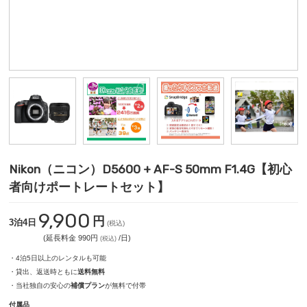
Nikon（ニコン）D5600 + AF-S 50mm F1.4G【初心
者向けポートレートセット】
9,900
円
3泊4日
(税込)
(延長料金 990円
/日)
(税込)
・4泊5日以上のレンタルも可能
・貸出、返送時ともに
送料無料
・当社独自の安心の
補償プラン
が無料で付帯
付属品