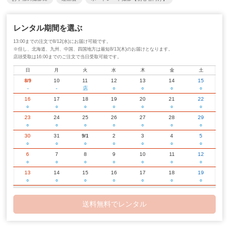
レンタル期間を選ぶ
13:00までの注文で8/12(水)にお届け可能です。
※但し、北海道、九州、中国、四国地方は最短8/13(木)のお届けとなります。
店頭受取は16:00までのご注文で当日受取可能です。
日
月
火
水
木
金
土
10
11
12
13
14
15
8/9
-
-
店
○
○
○
○
16
17
18
19
20
21
22
○
○
○
○
○
○
○
23
24
25
26
27
28
29
○
○
○
○
○
○
○
30
31
2
3
4
5
9/1
○
○
○
○
○
○
○
6
7
8
9
10
11
12
○
○
○
○
○
○
○
13
14
15
16
17
18
19
○
○
○
○
○
○
○
20
21
22
23
24
25
26
○
○
○
○
○
○
○
送料無料でレンタル
27
28
29
30
2
3
10/1
○
○
○
○
○
○
○
4
5
6
7
8
9
10