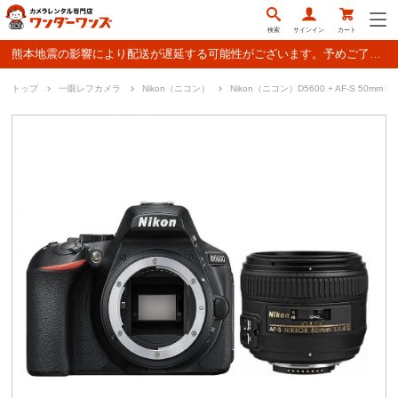
検索
サインイン
カート
熊本地震の影響により配送が遅延する可能性がございます。予めご了承ください。
トップ
一眼レフカメラ
Nikon（ニコン）
Nikon（ニコン）D5600 + AF-S 50