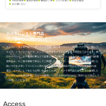
予約が簡単
返却が簡単
梱包が丁寧
コスパが良い
対応が親切
check_circle
check_circle
check_circle
check_circle
check_circle
また使いたい
check_circle
カメラレンタル専門店
ワンダーワンズについて
カメラレンタル専門店ワンダーワンズでは、初心者の方からご利用いただける一眼レフ
カメラ、ミラーレスカメラ、レンズ、ビデオカメラなどを多数ご用意しております。旅
行やイベント、お子様の行事などで必要な時だけ手軽にレンタルでき、『3泊4日で往復
送料込み』のご提示価格で安心してご利用いただけます。レンタル商品の返却も届いた
箱にそのまま戻してコンビニに持ち込むだけ！機種の相談やわからないことがあれば、
電話、メール、ＬＩＮＥでお問い合わせください。カメラ専門店だからこその徹底した
メンテナンス＆保管体制。万が一の破損についても2000円のみのご負担だけで安心して
ご利用いただけます。
Access