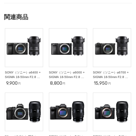
○
○
○
○
○
○
○
11
12
13
14
15
16
17
○
○
○
○
○
○
○
関連商品
18
19
20
21
22
23
24
○
○
○
○
○
○
○
25
26
27
28
29
30
31
○
○
○
○
○
○
○
2
3
4
5
6
7
11/1
○
○
○
○
○
○
○
8
9
10
11
12
13
14
○
○
○
-
-
-
-
SONY（ソニー）α6400 +
SONY（ソニー）α6000 +
SONY（ソニー）α6700 +
SIGMA 18-50mm F2.8 レ
SIGMA 18-50mm F2.8 レ
SIGMA 18-50mm F2.8 レ
ンズセット
ンズセット
ンズセット
9,900
8,800
15,950
円
円
円