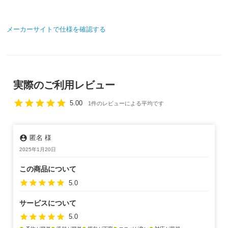
メーカーサイトで仕様を確認する
実際のご利用レビュー
star
star
star
star
star
5.00
1件のレビューによる平均です
account_circle
匿名 様
2025年1月20日
この商品について
star
star
star
star
star
5.0
サービスについて
star
star
star
star
star
5.0