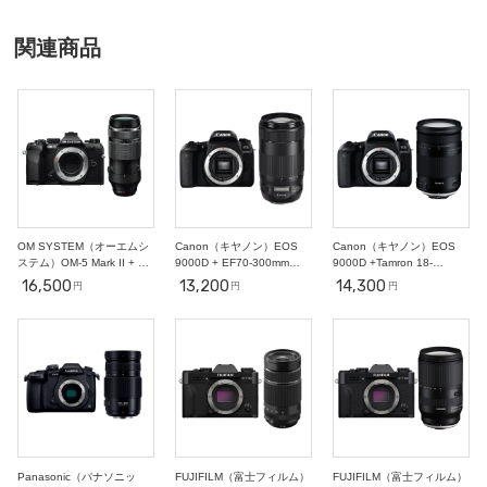
○
○
○
○
○
○
○
4
5
6
7
8
9
10
○
○
○
○
○
○
○
関連商品
11
12
13
14
15
16
17
○
○
○
○
○
○
○
18
19
20
21
22
23
24
○
○
○
○
○
○
○
25
26
27
28
29
30
31
○
○
○
○
○
○
○
2
3
4
5
6
7
11/1
○
○
○
○
○
○
○
OM SYSTEM（オーエムシ
Canon（キヤノン）EOS
Canon（キヤノン）EOS
ステム）OM-5 Mark II + ED
9000D + EF70-300mm
9000D +Tamron 18-
100-400mm F5.0-6.3 【ス
【スポーツ撮影セット】
400mm【近くも遠くも撮影
16,500
13,200
14,300
円
円
円
ポーツ撮影セット】
セット】
Panasonic（パナソニッ
FUJIFILM（富士フィルム）
FUJIFILM（富士フィルム）