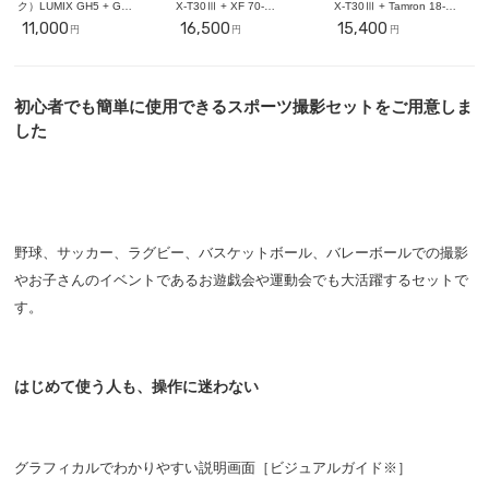
ク）LUMIX GH5 + G
X-T30Ⅲ + XF 70-
X-T30Ⅲ + Tamron 18-
VARIO 100-300mm【スポ
300mm【スポーツ撮影セッ
300mm【近くも遠くも撮影
11,000
16,500
15,400
円
円
円
ーツ撮影セット】ミラーレ
ト】ミラーレス一眼
セット】ミラーレス一眼
ス一眼
初心者でも簡単に使用できるスポーツ撮影セットをご用意しま
した
野球、サッカー、ラグビー、バスケットボール、バレーボールでの撮影
やお子さんのイベントであるお遊戯会や運動会でも大活躍するセットで
す。
はじめて使う人も、操作に迷わない
グラフィカルでわかりやすい説明画面［ビジュアルガイド※］