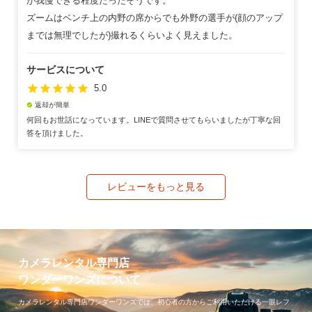
が我慢できる程度だったそうです。
ズームはベンチ上の内野の席からでも外野の選手が(顔のアップ
までは無理でしたが)撮れるくらいよく見えました。
サービスについて
star
star
star
star
star
5.0
返却が簡単
check_circle
何回もお世話になっています。LINEで質問させてもらいましたが丁寧な回
答を頂けました。
レビューをもっと見る
カメラレンタル専門店
ワンダーワンズについて
カメラレンタル専門店ワンダーワンズでは、初心者の方からご利用いただける一眼レフ