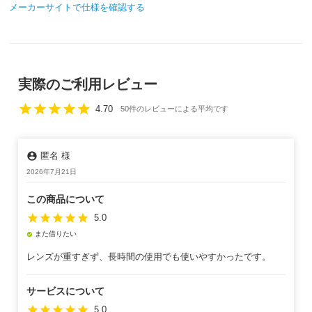
メーカーサイトで仕様を確認する
実際のご利用レビュー
star
star
star
star
star
4.70
50件のレビューによる平均です
account_circle
匿名 様
2026年7月21日
この商品について
star
star
star
star
star
5.0
また借りたい
check_circle
レンズが重すぎず、長時間の使用でも使いやすかったです。
サービスについて
star
star
star
star
star
5.0