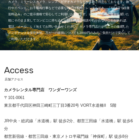
カメラ、ミラーレスカメラ、レンズ、ビデオカメラなどを多数ご用意しております。旅
行やイベント、お子様の行事などで必要な時だけ手軽にレンタルでき、『3泊4日で往復
送料込み』のご提示価格で安心してご利用いただけます。レンタル商品の返却も届いた
箱にそのまま戻してコンビニに持ち込むだけ！機種の相談やわからないことがあれば、
電話、メール、ＬＩＮＥでお問い合わせください。カメラ専門店だからこその徹底した
メンテナンス＆保管体制。万が一の破損についても2000円のみのご負担だけで安心して
ご利用いただけます。
Access
店舗アクセス
カメラレンタル専門店 ワンダーワンズ
〒101-0061
東京都千代田区神田三崎町三丁目3番20号 VORT水道橋II 5階
JR中央・総武線「水道橋」駅 徒歩2分、都営三田線「水道橋」駅 徒歩6
分
都営新宿線・都営三田線・東京メトロ半蔵門線「神保町」駅 徒歩8分