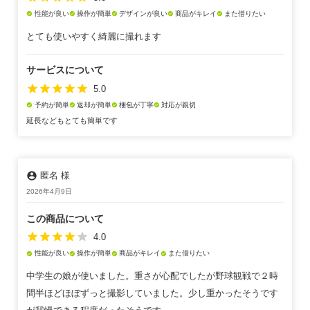
性能が良い
操作が簡単
デザインが良い
商品がキレイ
また借りたい
check_circle
check_circle
check_circle
check_circle
check_circle
とても使いやすく綺麗に撮れます
サービスについて
star
star
star
star
star
5.0
予約が簡単
返却が簡単
梱包が丁寧
対応が親切
check_circle
check_circle
check_circle
check_circle
延長などもとても簡単です
account_circle
匿名 様
2026年4月9日
この商品について
star
star
star
star
star
4.0
性能が良い
操作が簡単
商品がキレイ
また借りたい
check_circle
check_circle
check_circle
check_circle
中学生の娘が使いました。重さが心配でしたが野球観戦で２時
間半ほどほぼずっと撮影していました。少し重かったそうです