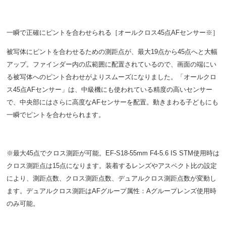
一瞬で正確にピントを合わせられる［オールクロス45点AFセンサー※］
被写体にピントを合わせるための測距点が、最大19点から45点へと大幅
アップ。ファインダー内の広範囲に配置されているので、画面の端にい
る被写体へのピント合わせがよりスムーズになりました。「オールクロ
ス45点AFセンサー」は、中級機にも使われている精度の高いセンサー
で、中央部にはさらに高度なAFセンサーを配置。動きまわる子どもにも
一瞬でピントを合わせられます。
※最大45点でクロス測距が可能。EF-S18-55mm F4-5.6 IS STM使用時は
クロス測距点は15点になります。装着するレンズやアスペクト比の設定
により、測距点数、クロス測距点数、デュアルクロス測距点数が変動し
ます。デュアルクロス測距はAFグループ属性：Aグループレンズ使用時
のみ可能。