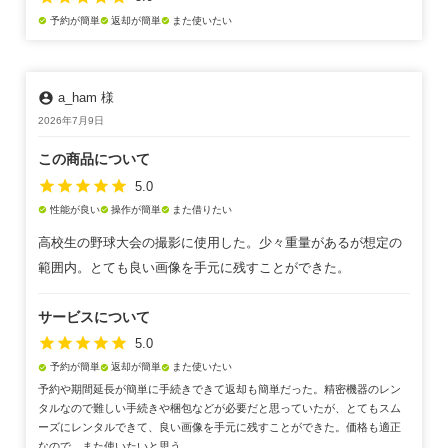
予約が簡単
返却が簡単
また使いたい
check_circle
check_circle
check_circle
account_circle
a_ham 様
2026年7月9日
この商品について
star
star
star
star
star
5.0
性能が良い
操作が簡単
また借りたい
check_circle
check_circle
check_circle
高校生の野球大会の撮影に使用した。少々重量があるが想定の
範囲内。とても良い画像を手元に残すことができた。
サービスについて
star
star
star
star
star
5.0
予約が簡単
返却が簡単
また使いたい
check_circle
check_circle
check_circle
予約や期間延長が簡単に手続きできて返却も簡単だった。精密機器のレン
タルなので難しい手続きや梱包などが必要だと思っていたが、とてもスム
ーズにレンタルできて、良い画像を手元に残すことができた。価格も適正
なので、また使いたいと思う。