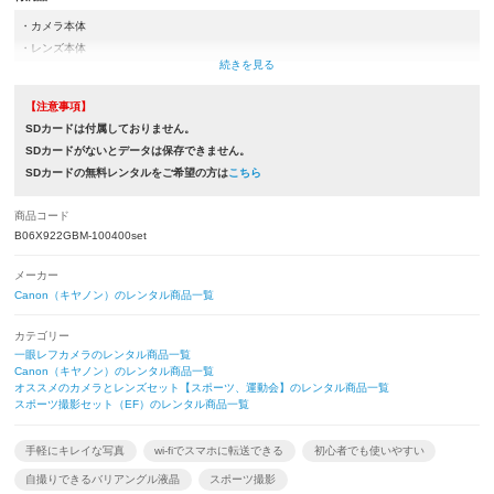
・カメラ本体
・レンズ本体
・取扱説明書
・バッテリー（LP-E17）
【注意事項】
・充電器類(ACアダプター,USBケーブルもしくは充電器)
SDカードは付属しておりません。
・ネックストラップ
SDカードがないとデータは保存できません。
・カメラケース
SDカードの無料レンタルをご希望の方は
こちら
・レンズケース
・レンズフード
商品コード
・ボディキャップ
B06X922GBM-100400set
・レンズ前後キャップ
メーカー
※取扱説明書とレンズフードは付属していない商品もございます。
Canon（キヤノン）のレンタル商品一覧
カテゴリー
一眼レフカメラのレンタル商品一覧
Canon（キヤノン）のレンタル商品一覧
オススメのカメラとレンズセット【スポーツ、運動会】のレンタル商品一覧
スポーツ撮影セット（EF）のレンタル商品一覧
手軽にキレイな写真
wi-fiでスマホに転送できる
初心者でも使いやすい
自撮りできるバリアングル液晶
スポーツ撮影