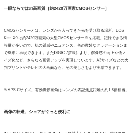
一眼ならではの高画質［約2420万画素CMOSセンサー］
CMOSセンサーとは、レンズから入ってきた光を受け取る場所。EOS
Kiss X9iは約2420万画素の大型CMOSセンサー※を搭載。記録できる情
報量が多いので、肌の質感やニュアンス、色の微妙なグラデーションま
で繊細に再現できます。またDIGIC 7搭載により、解像感の向上や低ノ
イズ化など、さらなる画質アップを実現しています。A3サイズなどの大
判プリントやテレビの大画面なら、その美しさをより実感できます。
※APS-Cサイズ。有効撮影画角はレンズの表記焦点距離の約1.6倍相当。
画像の転送、シェアがぐっと便利に