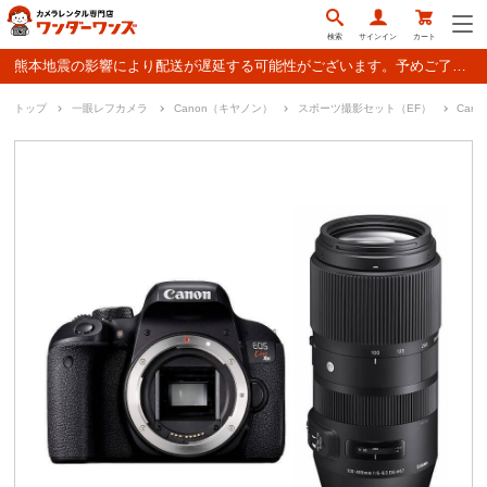
検索
サインイン
カート
熊本地震の影響により配送が遅延する可能性がございます。予めご了承ください。
トップ
一眼レフカメラ
Canon（キヤノン）
スポーツ撮影セット（EF）
Can