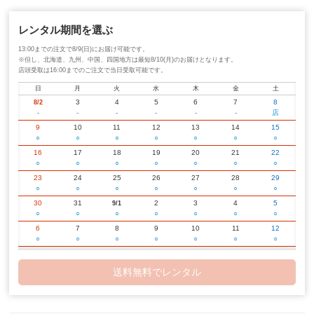
レンタル期間を選ぶ
13:00までの注文で8/9(日)にお届け可能です。
※但し、北海道、九州、中国、四国地方は最短8/10(月)のお届けとなります。
店頭受取は16:00までのご注文で当日受取可能です。
日
月
火
水
木
金
土
3
4
5
6
7
8
8/2
-
-
-
-
-
-
店
9
10
11
12
13
14
15
○
○
○
○
○
○
○
16
17
18
19
20
21
22
○
○
○
○
○
○
○
23
24
25
26
27
28
29
○
○
○
○
○
○
○
30
31
2
3
4
5
9/1
○
○
○
○
○
○
○
6
7
8
9
10
11
12
○
○
○
○
○
○
○
13
14
15
16
17
18
19
○
○
○
○
○
○
○
送料無料でレンタル
20
21
22
23
24
25
26
○
○
○
○
○
○
○
27
28
29
30
2
3
10/1