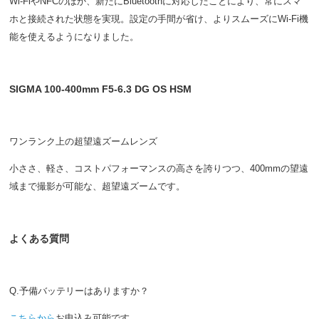
Wi-FiやNFCのほか、新たにBluetoothに対応したことにより、常にスマ
ホと接続された状態を実現。設定の手間が省け、よりスムーズにWi-Fi機
能を使えるようになりました。
SIGMA 100-400mm F5-6.3 DG OS HSM
ワンランク上の超望遠ズームレンズ
小ささ、軽さ、コストパフォーマンスの高さを誇りつつ、400mmの望遠
域まで撮影が可能な、超望遠ズームです。
よくある質問
Q.予備バッテリーはありますか？
こちらから
お申込み可能です。