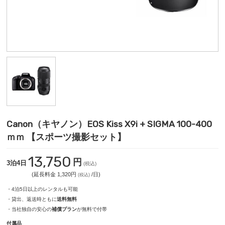
Canon（キヤノン）EOS Kiss X9i + SIGMA 100-400
ｍｍ 【スポーツ撮影セット】
13,750
円
3泊4日
(税込)
(延長料金 1,320円
/日)
(税込)
・4泊5日以上のレンタルも可能
・貸出、返送時ともに
送料無料
・当社独自の安心の
補償プラン
が無料で付帯
付属品