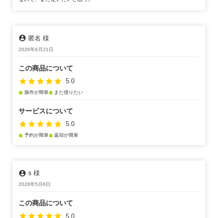
account_circle
匿名 様
2026年6月21日
この商品について
star
star
star
star
star
5.0
操作が簡単
また借りたい
check_circle
check_circle
サービスについて
star
star
star
star
star
5.0
予約が簡単
返却が簡単
check_circle
check_circle
account_circle
s 様
2026年5月8日
この商品について
star
star
star
star
star
5.0