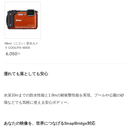
18
19
20
21
22
23
24
○
○
○
○
○
○
○
25
26
27
28
29
30
31
○
○
○
○
○
○
○
2
3
4
5
6
7
11/1
○
○
○
○
○
○
○
Nikon（ニコン）防水カメ
ラ COOLPIX W300
6,050
円
濡れても落としても安心
水深10mまでの防水性能と1.8mの耐衝撃性能を実現。プールや公園の砂
場などでも気軽に使える安心ボディー。
あなたの映像を、世界につなげるSnapBridge対応