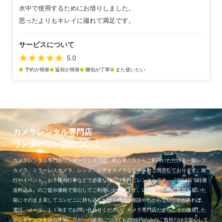
水中で使用するためにお借りしました。
思ったよりもキレイに撮れて満足です。
サービスについて
star
star
star
star
star
5.0
予約が簡単
返却が簡単
梱包が丁寧
また使いたい
check_circle
check_circle
check_circle
check_circle
カメラレンタル専門店
ワンダーワンズについて
カメラレンタル専門店ワンダーワンズでは、初心者の方からご利用いただける一眼レフ
カメラ、ミラーレスカメラ、レンズ、ビデオカメラなどを多数ご用意しております。旅
行やイベント、お子様の行事などで必要な時だけ手軽にレンタルでき、『3泊4日で往復
送料込み』のご提示価格で安心してご利用いただけます。レンタル商品の返却も届いた
箱にそのまま戻してコンビニに持ち込むだけ！機種の相談やわからないことがあれば、
電話、メール、ＬＩＮＥでお問い合わせください。カメラ専門店だからこその徹底した
メンテナンス＆保管体制。万が一の破損についても2000円のみのご負担だけで安心して