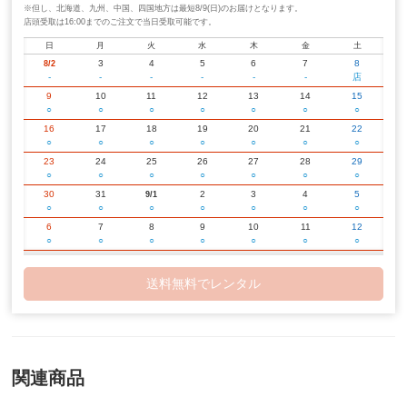
※但し、北海道、九州、中国、四国地方は最短8/9(日)のお届けとなります。
店頭受取は16:00までのご注文で当日受取可能です。
日
月
火
水
木
金
土
3
4
5
6
7
8
8/2
-
-
-
-
-
-
店
9
10
11
12
13
14
15
○
○
○
○
○
○
○
16
17
18
19
20
21
22
○
○
○
○
○
○
○
23
24
25
26
27
28
29
○
○
○
○
○
○
○
30
31
2
3
4
5
9/1
○
○
○
○
○
○
○
6
7
8
9
10
11
12
○
○
○
○
○
○
○
13
14
15
16
17
18
19
○
○
○
○
○
○
○
送料無料でレンタル
20
21
22
23
24
25
26
○
○
○
○
○
○
○
27
28
29
30
2
3
10/1
○
○
○
○
○
○
○
4
5
6
7
8
9
10
○
○
○
○
○
○
○
関連商品
11
12
13
14
15
16
17
○
○
○
○
○
○
○