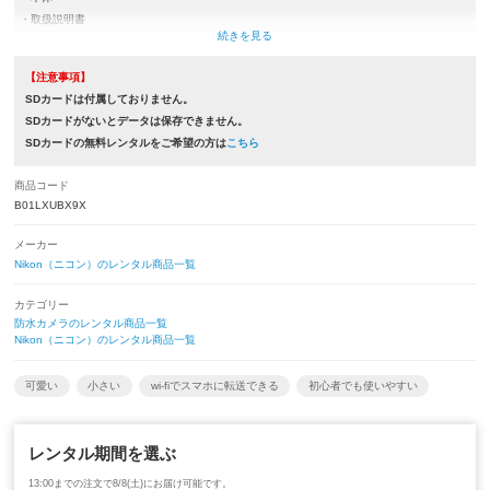
・取扱説明書
・バッテリー
・充電器類(ACアダプター,USBケーブルもしくは充電器)
【注意事項】
・ストラップ
SDカードは付属しておりません。
・カメラケース
SDカードがないとデータは保存できません。
※取扱説明書とストラップは付属していない商品もございます。
SDカードの無料レンタルをご希望の方は
こちら
商品コード
B01LXUBX9X
メーカー
Nikon（ニコン）のレンタル商品一覧
カテゴリー
防水カメラのレンタル商品一覧
Nikon（ニコン）のレンタル商品一覧
可愛い
小さい
wi-fiでスマホに転送できる
初心者でも使いやすい
レンタル期間を選ぶ
13:00までの注文で8/8(土)にお届け可能です。