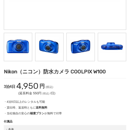
Nikon（ニコン）防水カメラ COOLPIX W100
4,950
円
3泊4日
(税込)
(延長料金 550円
/日)
(税込)
・4泊5日以上のレンタルも可能
・貸出時、返送時ともに
送料無料
・当社独自の安心の
補償プラン
が無料で付帯
付属品
・本体