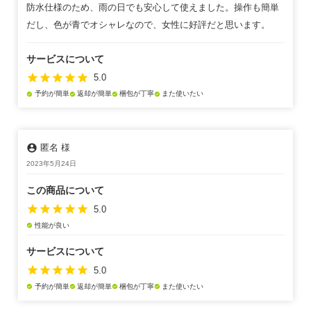
防水仕様のため、雨の日でも安心して使えました。操作も簡単
だし、色が青でオシャレなので、女性に好評だと思います。
サービスについて
star
star
star
star
star
5.0
予約が簡単
返却が簡単
梱包が丁寧
また使いたい
check_circle
check_circle
check_circle
check_circle
account_circle
匿名 様
2023年5月24日
この商品について
star
star
star
star
star
5.0
性能が良い
check_circle
サービスについて
star
star
star
star
star
5.0
予約が簡単
返却が簡単
梱包が丁寧
また使いたい
check_circle
check_circle
check_circle
check_circle