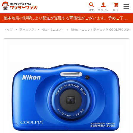
検索
サインイン
カート
熊本地震の影響により配送が遅延する可能性がございます。予めご了承ください。
トップ
防水カメラ
Nikon（ニコン）
Nikon（ニコン）防水カメラ COOLPIX W100