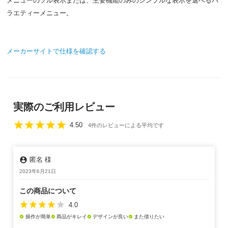
メニューのフル表示または、主要機能のみのシンプルな表示を選べるバ
ラエティーメニュー。
メーカーサイトで仕様を確認する
実際のご利用レビュー
star
star
star
star
star
4.50
4件のレビューによる平均です
account_circle
匿名 様
2023年6月21日
この商品について
star
star
star
star
star
4.0
操作が簡単
商品がキレイ
デザインが良い
また借りたい
check_circle
check_circle
check_circle
check_circle