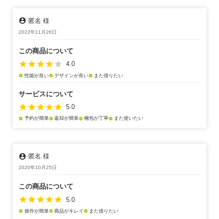
account_circle
匿名 様
2022年11月26日
この商品について
star
star
star
star
star
4.0
性能が良い
デザインが良い
また借りたい
check_circle
check_circle
check_circle
サービスについて
star
star
star
star
star
5.0
予約が簡単
返却が簡単
梱包が丁寧
また使いたい
check_circle
check_circle
check_circle
check_circle
account_circle
匿名 様
2020年10月25日
この商品について
star
star
star
star
star
5.0
操作が簡単
商品がキレイ
また借りたい
check_circle
check_circle
check_circle