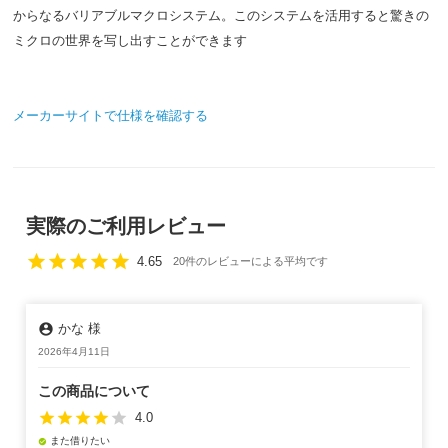
からなるバリアブルマクロシステム。このシステムを活用すると驚きの
ミクロの世界を写し出すことができます
メーカーサイトで仕様を確認する
実際のご利用レビュー
star
star
star
star
star
4.65
20件のレビューによる平均です
account_circle
かな 様
2026年4月11日
この商品について
star
star
star
star
star
4.0
また借りたい
check_circle