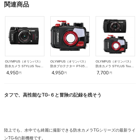
○
○
○
○
○
○
○
関連商品
11
12
13
14
15
16
17
○
○
○
○
○
○
○
18
19
20
21
22
23
24
○
○
○
○
○
○
○
25
26
27
28
29
30
31
○
○
○
○
○
○
○
2
3
4
5
6
7
11/1
○
○
○
○
○
○
○
OLYMPUS（オリンパス）
OLYMPUS（オリンパス）
OLYMPUS（オリンパス）
防水カメラ STYLUS Tough
防水プロテクター PT-059
防水カメラ STYLUS Tough
TG-5
【TG-6用】
TG-6 & PT-059 ハウジング
4,950
4,950
7,700
円
円
円
セット
タフで、高性能なTG-６と冒険の記録を残そう
陸上でも、水中でも綺麗に撮影できる防水カメラTGシリーズの最新ライ
ンTG-6の新機種です。