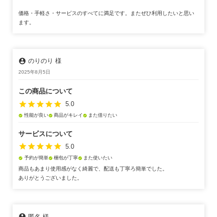
価格・手軽さ・サービスのすべてに満足です。またぜひ利用したいと思い
ます。
account_circle
のりのり 様
2025年8月5日
この商品について
star
star
star
star
star
5.0
性能が良い
商品がキレイ
また借りたい
check_circle
check_circle
check_circle
サービスについて
star
star
star
star
star
5.0
予約が簡単
梱包が丁寧
また使いたい
check_circle
check_circle
check_circle
商品もあまり使用感がなく綺麗で、配送も丁寧ろ簡単でした。
ありがとうございました。
account_circle
匿名 様