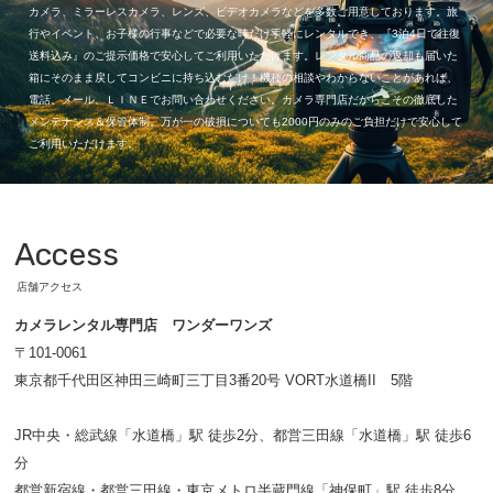
カメラ、ミラーレスカメラ、レンズ、ビデオカメラなどを多数ご用意しております。旅
行やイベント、お子様の行事などで必要な時だけ手軽にレンタルでき、『3泊4日で往復
送料込み』のご提示価格で安心してご利用いただけます。レンタル商品の返却も届いた
箱にそのまま戻してコンビニに持ち込むだけ！機種の相談やわからないことがあれば、
電話、メール、ＬＩＮＥでお問い合わせください。カメラ専門店だからこその徹底した
メンテナンス＆保管体制。万が一の破損についても2000円のみのご負担だけで安心して
ご利用いただけます。
Access
店舗アクセス
カメラレンタル専門店 ワンダーワンズ
〒101-0061
東京都千代田区神田三崎町三丁目3番20号 VORT水道橋II 5階
JR中央・総武線「水道橋」駅 徒歩2分、都営三田線「水道橋」駅 徒歩6
分
都営新宿線・都営三田線・東京メトロ半蔵門線「神保町」駅 徒歩8分