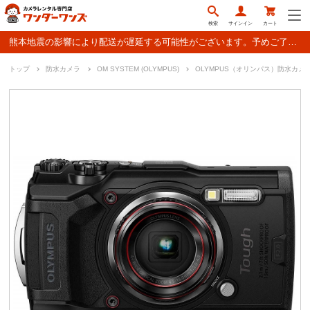
検索
サインイン
カート
熊本地震の影響により配送が遅延する可能性がございます。予めご了承ください。
トップ
防水カメラ
OM SYSTEM (OLYMPUS)
OLYMPUS（オリンパス）防水カメラ ST