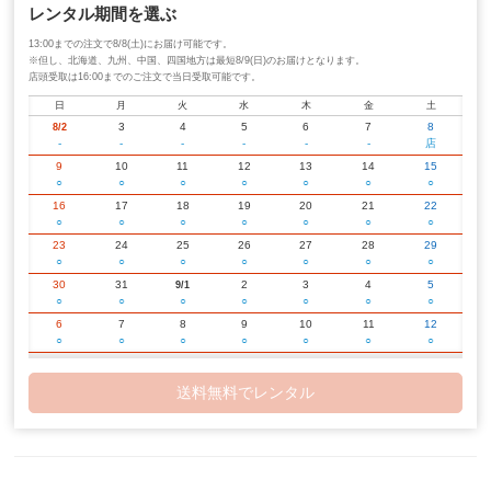
レンタル期間を選ぶ
13:00までの注文で8/8(土)にお届け可能です。
※但し、北海道、九州、中国、四国地方は最短8/9(日)のお届けとなります。
店頭受取は16:00までのご注文で当日受取可能です。
日
月
火
水
木
金
土
3
4
5
6
7
8
8/2
-
-
-
-
-
-
店
9
10
11
12
13
14
15
○
○
○
○
○
○
○
16
17
18
19
20
21
22
○
○
○
○
○
○
○
23
24
25
26
27
28
29
○
○
○
○
○
○
○
30
31
2
3
4
5
9/1
○
○
○
○
○
○
○
6
7
8
9
10
11
12
○
○
○
○
○
○
○
13
14
15
16
17
18
19
○
○
○
○
○
○
○
送料無料でレンタル
20
21
22
23
24
25
26
○
○
○
○
○
○
○
27
28
29
30
2
3
10/1
○
○
○
○
○
○
○
4
5
6
7
8
9
10