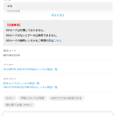
・本体
・取扱説明書
・バッテリー
・充電器類(ACアダプター,USBケーブルもしくは充電器)
【注意事項】
・ストラップ
SDカードは付属しておりません。
・カメラケース
SDカードがないとデータは保存できません。
※取扱説明書とストラップは付属していない商品もございます。
SDカードの無料レンタルをご希望の方は
こちら
商品コード
B07SKV157K
メーカー
OLYMPUS (OM SYSTEM)のレンタル商品一覧
カテゴリー
防水カメラのレンタル商品一覧
OM SYSTEM (OLYMPUS)のレンタル商品一覧
小さい
手軽にキレイな写真
wi-fiでスマホに転送できる
初心者でも使いやすい