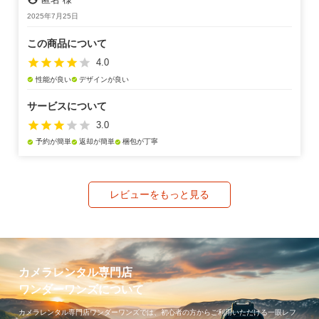
2025年7月25日
この商品について
star
star
star
star
star
4.0
性能が良い
デザインが良い
check_circle
check_circle
サービスについて
star
star
star
star
star
3.0
予約が簡単
返却が簡単
梱包が丁寧
check_circle
check_circle
check_circle
レビューをもっと見る
カメラレンタル専門店
ワンダーワンズについて
カメラレンタル専門店ワンダーワンズでは、初心者の方からご利用いただける一眼レフ