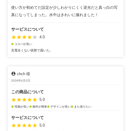
使い方が初めてだ設定が少しわかりにくく逆光だと真っ白の写
真になってしまった。水中はきれいに撮れました！
サービスについて
star
star
star
star
star
4.0
コスパが良い
check_circle
充電全くない状態で届いた。
account_circle
chch 様
2026年4月2日
この商品について
star
star
star
star
star
5.0
性能が良い
操作が簡単
デザインが良い
また借りたい
check_circle
check_circle
check_circle
check_circle
サービスについて
star
star
star
star
star
5.0