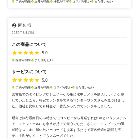
予約が簡単
返却が簡単
梱包が丁寧
コスパが良い
また使いたい
check_circle
check_circle
check_circle
check_circle
check_circle
account_circle
匿名 様
2025年8月13日
この商品について
star
star
star
star
star
5.0
操作が簡単
また借りたい
check_circle
check_circle
サービスについて
star
star
star
star
star
5.0
予約が簡単
返却が簡単
コスパが良い
また使いたい
check_circle
check_circle
check_circle
check_circle
宮古島でのダイビングやシュノーケル用に水中カメラを購入しようかと探
していたところ、格安でレンタルできるワンダーワンズさんを見つけまし
た。他社と比較しても料金が一番安かったのでレンタルしました。
返却は旅行最終日の24時までにコンビニから発送すればOKというシステム
で、スケジュールにも余裕が持てて安心でした。さらに、コンビニでの返
却時はスマホに届いたバーコードを提示するだけで宛名伝票の記載も不
要。手間がなく、とてもスムーズでした。