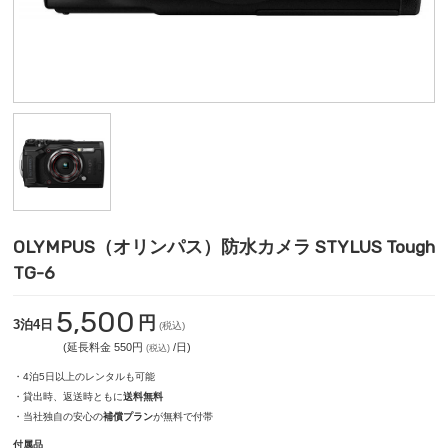
OLYMPUS（オリンパス）防水カメラ STYLUS Tough
TG-6
5,500
円
3泊4日
(税込)
(延長料金 550円
/日)
(税込)
・4泊5日以上のレンタルも可能
・貸出時、返送時ともに
送料無料
・当社独自の安心の
補償プラン
が無料で付帯
付属品