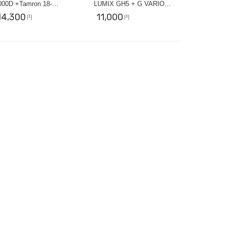
000D +Tamron 18-
LUMIX GH5 + G VARIO
400mm【近くも遠くも撮影
100-300mm【スポーツ撮影
14,300
11,000
円
円
セット】
セット】ミラーレス一眼