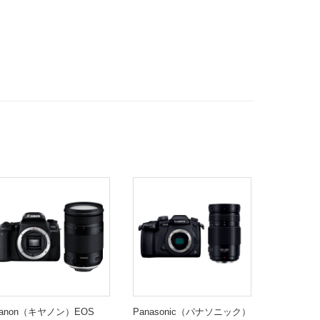
11
12
13
14
15
16
17
○
○
○
○
○
○
○
18
19
20
21
22
23
24
○
○
○
○
○
○
○
25
26
27
28
29
30
31
○
○
○
○
○
○
○
2
3
4
5
6
7
11/1
○
○
○
○
○
○
○
anon（キヤノン）EOS
Panasonic（パナソニック）