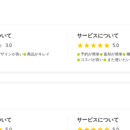
ついて
サービスについて
ar
star
star
star
star
star
3.0
5.0
デザインが良い
商品がキレイ
予約が簡単
返却が簡単
check_circle
check_circle
check_circle
check_circle
コスパが良い
また使いたい
check_circle
check_circle
ついて
サービスについて
ar
star
star
star
star
star
5.0
5.0