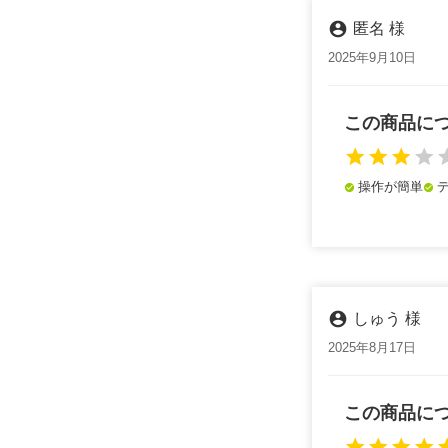
account_circle
匿名 様
2025年9月10日
この商品に
star
star
star
star
st
操作が簡単
check_circle
check_circle
account_circle
しゅう 様
2025年8月17日
この商品に
star
star
star
star
st