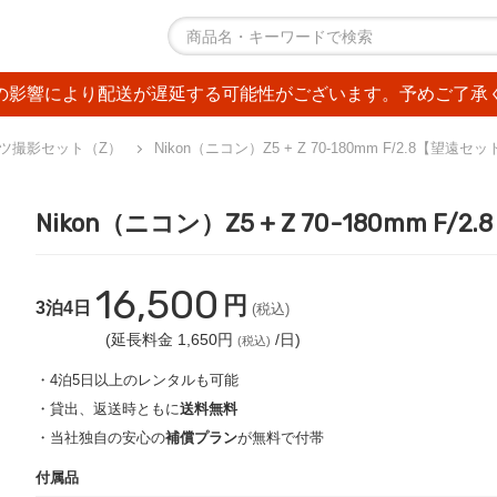
の影響により配送が遅延する可能性がございます。予めご了承
ツ撮影セット（Z）
Nikon（ニコン）Z5 + Z 70-180mm F/2.8【望
Nikon（ニコン）Z5 + Z 70-180mm 
16,500
円
3泊4日
(税込)
(延長料金 1,650円
/日)
(税込)
・4泊5日以上のレンタルも可能
・貸出、返送時ともに
送料無料
・当社独自の安心の
補償プラン
が無料で付帯
付属品