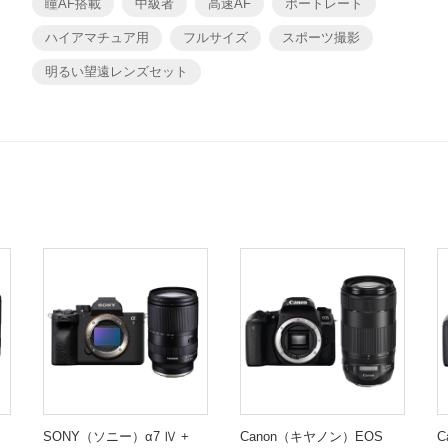
瞳AF搭載
中級者
高速AF
ポートレート
ハイアマチュア用
フルサイズ
スポーツ撮影
明るい望遠レンズセット
SONY（ソニー）α7 Ⅳ +
Canon（キヤノン）EOS
C