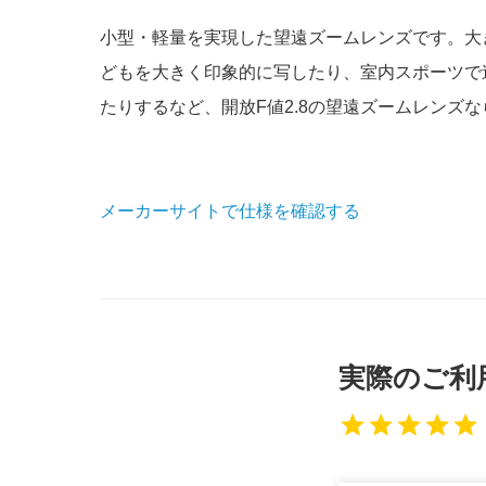
小型・軽量を実現した望遠ズームレンズです。大
どもを大きく印象的に写したり、室内スポーツで
たりするなど、開放F値2.8の望遠ズームレンズ
メーカーサイトで仕様を確認する
実際のご利
star
star
star
star
star