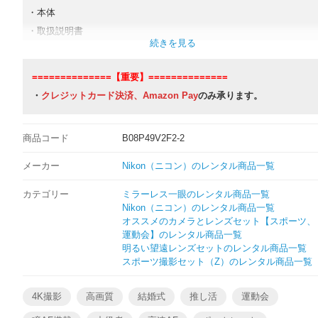
・本体
・取扱説明書
・バッテリー(EN-EL15ｃ or EN-EL15b)
・充電器類(ACアダプター,USBケーブルもしくは充電器)
==============【重要】==============
・ネックストラップ
・
クレジットカード決済、Amazon Pay
のみ承ります。
・カメラケース
・標準ズームレンズ
商品コード
B08P49V2F2-2
・レンズフード
・レンズ前後キャップ
メーカー
Nikon（ニコン）のレンタル商品一覧
・レンズケース
カテゴリー
ミラーレス一眼のレンタル商品一覧
Nikon（ニコン）のレンタル商品一覧
※取扱説明書とレンズフードは付属していない商品もございます。
オススメのカメラとレンズセット【スポーツ、
運動会】のレンタル商品一覧
明るい望遠レンズセットのレンタル商品一覧
スポーツ撮影セット（Z）のレンタル商品一覧
4K撮影
高画質
結婚式
推し活
運動会