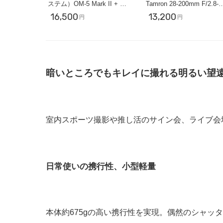
ステム）OM-5 Mark II + ED
Tamron 28-200mm F/2.8-5
100-400mm F5.0-6.3 【スポ
【近くも遠くも撮影セッ
16,500
13,200
円
円
ーツ撮影セット】
ト】
暗いところでもキレイに撮れる明るい望
室内スポーツ撮影や推し活のサイン会、ライブ会
日常使いの携行性、小型軽量
本体約675gの高い携行性を実現。偶然のシャッ