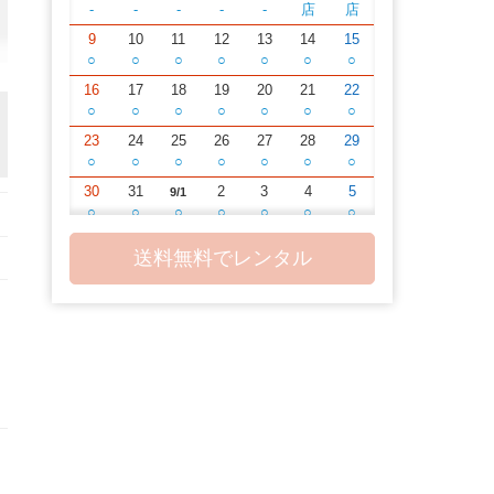
-
-
-
-
-
店
店
9
10
11
12
13
14
15
○
○
○
○
○
○
○
16
17
18
19
20
21
22
○
○
○
○
○
○
○
23
24
25
26
27
28
29
○
○
○
○
○
○
○
30
31
2
3
4
5
9/1
○
○
○
○
○
○
○
6
7
8
9
10
11
12
送料無料でレンタル
○
○
○
○
○
○
○
13
14
15
16
17
18
19
○
○
○
○
○
○
○
20
21
22
23
24
25
26
○
○
○
○
○
○
○
27
28
29
30
2
3
10/1
○
○
○
○
○
○
○
4
5
6
7
8
9
10
○
○
○
○
○
○
○