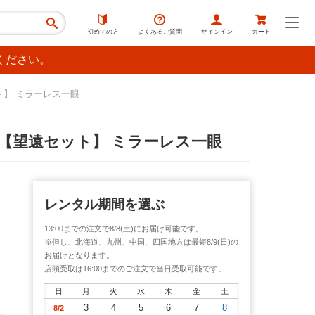
初めての方
よくあるご質問
サインイン
カート
ください。
遠セット】 ミラーレス一眼
F/2.8【望遠セット】 ミラーレス一眼
レンタル期間を選ぶ
13:00までの注文で8/8(土)にお届け可能です。
※但し、北海道、九州、中国、四国地方は最短8/9(日)の
お届けとなります。
店頭受取は16:00までのご注文で当日受取可能です。
日
月
火
水
木
金
土
3
4
5
6
7
8
8/2