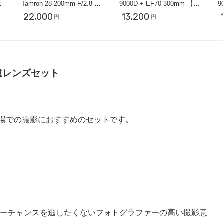
.6
Tamron 28-200mm F/2.8-5.6
9000D + EF70-300mm 【ス
9
【近くも遠くも撮影セッ
ポーツ撮影セット】
22,000
13,200
円
円
ト】
遠レンズセット
場での撮影におすすめのセットです。
ターチャンスを逃したくないフォトグラファーの高い撮影意