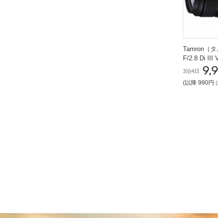
Tamron（
F/2.8 Di I
9,
ムレンズ (N
3泊4日
(以降 990円