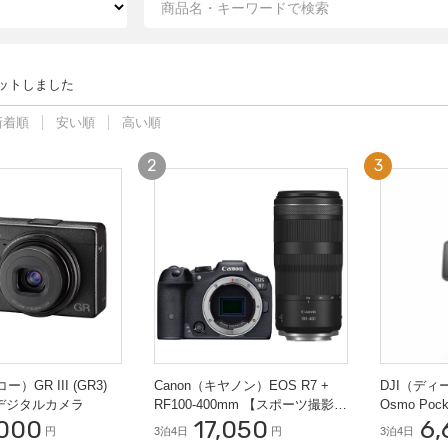
ットしました
新着順
安い順
高い順
ー）GR III (GR3)
Canon（キヤノン）EOS R7 +
DJI（デ
デジタルカメラ
RF100-400mm 【スポーツ撮影セ
Osmo Po
,000
17,050
6,
ット】ミラーレス一眼
ンボ VLO
円
3泊4日
円
3泊4日