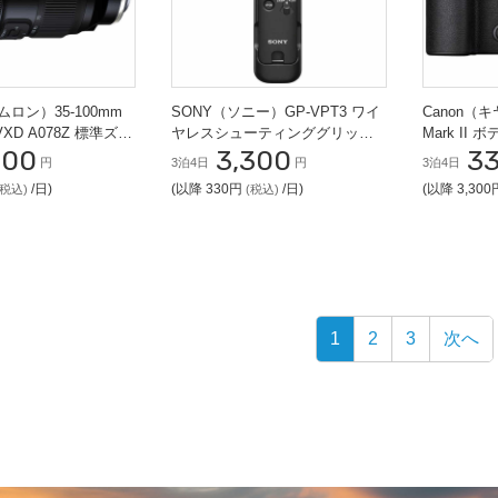
タムロン）35-100mm
SONY（ソニー）GP-VPT3 ワイ
Canon（キ
II VXD A078Z 標準ズー
ヤレスシューティンググリップ/
Mark II
900
3,300
3
ikon Zマウント用)
三脚
円
3泊4日
円
3泊4日
/日)
(以降 330円
/日)
(以降 3,30
(税込)
(税込)
1
2
3
次へ