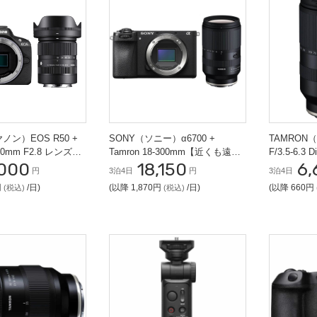
ヤノン）EOS R50 +
SONY（ソニー）α6700 +
TAMRON（
-50mm F2.8 レンズセ
Tamron 18-300mm【近くも遠く
F/3.5-6.3 
,000
18,150
6,
も撮影セット】ミラーレス一眼
望遠ズームレン
円
3泊4日
円
3泊4日
ウント用)
円
/日)
(以降 1,870円
/日)
(以降 660円
(税込)
(税込)