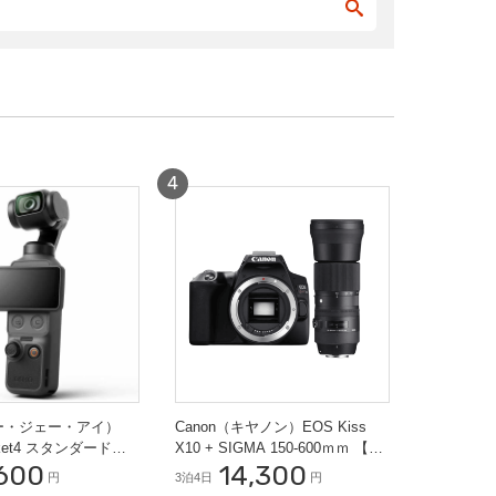
ィー・ジェー・アイ）
Canon（キヤノン）EOS Kiss
cket4 スタンダードコ
X10 + SIGMA 150-600ｍｍ 【ス
600
14,300
G カメラ
ポーツ撮影セット】
円
3泊4日
円