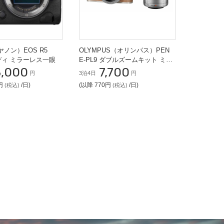
ヤノン）EOS R5
OLYMPUS（オリンパス）PEN
 ボディ ミラーレス一眼
E-PL9 ダブルズームキット ミラ
3,000
7,700
ーレス一眼
円
3泊4日
円
0円
/日)
(以降 770円
/日)
(税込)
(税込)