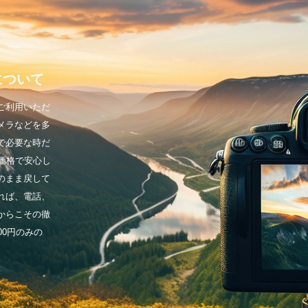
について
ご利用いただ
メラなどを多
で必要な時だ
価格で安心し
のまま戻して
れば、電話、
からこその徹
00円のみの