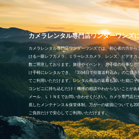
カメラレンタル専門店
ワンダーワンズ
カメラレンタル専門店ワンダーワンズでは、初心者の方から
ける一眼レフカメラ、ミラーレスカメラ、レンズ、ビデオカ
数ご用意しております。旅行やイベント、お子様の行事など
け手軽にレンタルでき、『3泊4日で往復送料込み』のご提示
てご利用いただけます。レンタル商品の返却も届いた箱にそ
コンビニに持ち込むだけ！機種の相談やわからないことがあ
メール、ＬＩＮＥでお問い合わせください。カメラ専門店だ
底したメンテナンス＆保管体制。万が一の破損についても20
ご負担だけで安心してご利用いただけます。