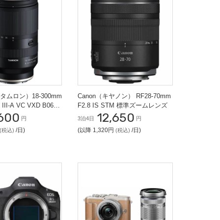
タムロン）18-300mm
Canon（キヤノン） RF28-70mm
Di III-A VC VXD B061R
F2.8 IS STM 標準ズームレンズ
600
12,650
ズ (Canon RFマ
円
3泊4日
円
/日)
(以降 1,320円
/日)
(税込)
(税込)