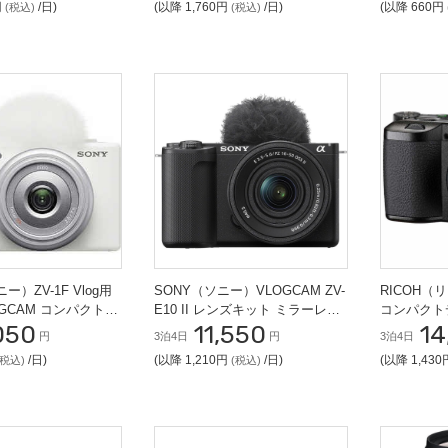
円
/日)
(以降 1,760円
/日)
(以降 660円
(税込)
(税込)
ー）ZV-1F Vlog用
SONY（ソニー）VLOGCAM ZV-
RICOH（リ
OGCAM コンパクトカ
E10 II レンズキット ミラーレス
コンパクト
050
11,550
14
一眼
円
3泊4日
円
3泊4日
/日)
(以降 1,210円
/日)
(以降 1,43
(税込)
(税込)