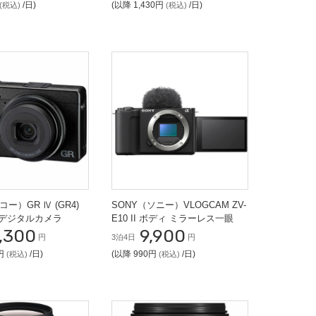
/日)
(以降 1,430円
/日)
(税込)
(税込)
コー）GR Ⅳ (GR4)
SONY（ソニー）VLOGCAM ZV-
デジタルカメラ
E10 II ボディ ミラーレス一眼
,300
9,900
円
3泊4日
円
0円
/日)
(以降 990円
/日)
(税込)
(税込)