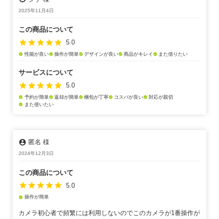
2025年11月4日
この商品について
star
star
star
star
star
5.0
性能が良い
操作が簡単
デザインが良い
商品がキレイ
また借りたい
check_circle
check_circle
check_circle
check_circle
check_circle
サービスについて
star
star
star
star
star
5.0
予約が簡単
返却が簡単
梱包が丁寧
コスパが良い
対応が親切
check_circle
check_circle
check_circle
check_circle
check_circle
また使いたい
check_circle
account_circle
匿名 様
2024年12月3日
この商品について
star
star
star
star
star
5.0
操作が簡単
check_circle
カメラ初心者で頻繁には利用しないのでこのカメラが1番操作が