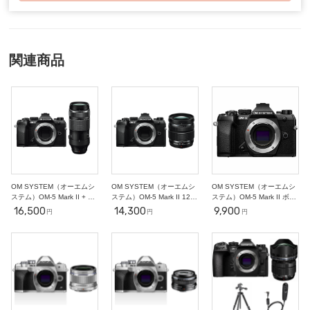
○
○
○
○
○
○
○
4
5
6
7
8
9
10
○
○
○
○
○
○
○
11
12
13
14
15
16
17
○
○
○
○
○
○
○
関連商品
18
19
20
21
22
23
24
○
○
○
○
○
○
○
25
26
27
28
29
30
31
○
○
○
○
○
○
○
2
3
4
5
6
7
11/1
○
○
○
○
○
○
○
8
9
10
11
12
13
14
○
○
○
-
-
-
-
OM SYSTEM（オーエムシ
OM SYSTEM（オーエムシ
OM SYSTEM（オーエムシ
ステム）OM-5 Mark II + ED
ステム）OM-5 Mark II 12-
ステム）OM-5 Mark II ボデ
100-400mm F5.0-6.3 【ス
45mm F4 レンズキット ミ
ィ ミラーレス一眼
16,500
14,300
9,900
円
円
円
ポーツ撮影セット】
ラーレス一眼