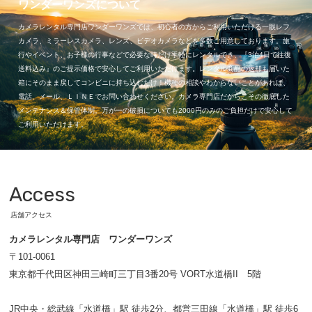
ワンダーワンズについて
カメラレンタル専門店ワンダーワンズでは、初心者の方からご利用いただける一眼レフ
カメラ、ミラーレスカメラ、レンズ、ビデオカメラなどを多数ご用意しております。旅
行やイベント、お子様の行事などで必要な時だけ手軽にレンタルでき、『3泊4日で往復
送料込み』のご提示価格で安心してご利用いただけます。レンタル商品の返却も届いた
箱にそのまま戻してコンビニに持ち込むだけ！機種の相談やわからないことがあれば、
電話、メール、ＬＩＮＥでお問い合わせください。カメラ専門店だからこその徹底した
メンテナンス＆保管体制。万が一の破損についても2000円のみのご負担だけで安心して
ご利用いただけます。
Access
店舗アクセス
カメラレンタル専門店 ワンダーワンズ
〒101-0061
東京都千代田区神田三崎町三丁目3番20号 VORT水道橋II 5階
JR中央・総武線「水道橋」駅 徒歩2分、都営三田線「水道橋」駅 徒歩6