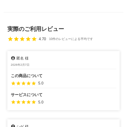
実際のご利用レビュー
star
star
star
star
star
4.70
10件のレビューによる平均です
account_circle
匿名 様
2026年2月7日
この商品について
star
star
star
star
star
5.0
サービスについて
star
star
star
star
star
5.0
account_circle
シゲ 様