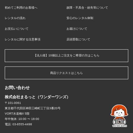
初めてご利用のお客様へ
故障・不具合・紛失等について
レンタルの流れ
安心のレンタル体制
お支払いについて
お届けについて
レンタルに関する注意事項
店頭受取について
【法人様】10個以上ご注文をご希望の方はこちら
商品リクエストはこちら
お問い合わせ
株式会社まるっと（ワンダーワンズ）
〒101-0061
東京都千代田区神田三崎町三丁目3番20号
VORT水道橋II 5階
年中無休: 10:00 〜 18:00
電話: 03-6555-4498