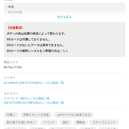
・本体
・取扱説明書
・バッテリー
・充電器類(ACアダプター,USBケーブルもしくは充電器)
【注意事項】
・ネックストラップ
ボディの色は在庫の状況によって変わります。
・カメラケース
SDカードは付属しておりません。
・標準ズームレンズ
SDカードがないとデータは保存できません。
・望遠ズームレンズ
SDカードの無料レンタルをご希望の方は
こちら
・レンズケース
・レンズフード
商品コード
・レンズ前キャップ×2
B079LLY79G
・レンズ後キャップ
※取扱説明書とレンズフードは付属していない商品もございます。
メーカー
OLYMPUS (OM SYSTEM)のレンタル商品一覧
カテゴリー
ミラーレス一眼のレンタル商品一覧
OM SYSTEM (OLYMPUS)のレンタル商品一覧
可愛い
手軽にキレイな写真
wi-fiでスマホに転送できる
初心者でも使いやすい
イベント
旅行
運動会
スナップショット