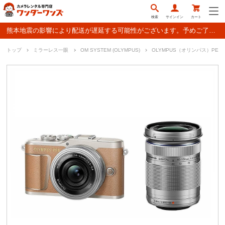
検索
サインイン
カート
熊本地震の影響により配送が遅延する可能性がございます。予めご了承ください。
トップ
ミラーレス一眼
OM SYSTEM (OLYMPUS)
OLYMPUS（オリンパス）PEN