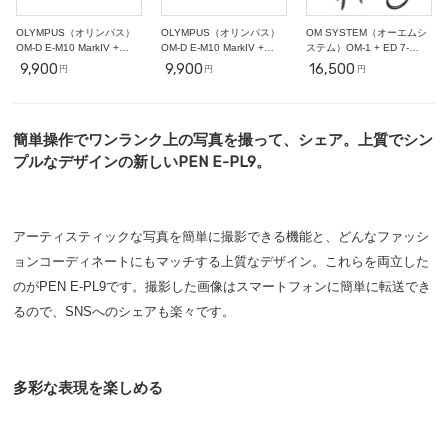
OLYMPUS（オリンパス）
OLYMPUS（オリンパス）
OM SYSTEM（オーエムシ
OM-D E-M10 MarkIV +
OM-D E-M10 MarkIV +
ステム）OM-1 + ED 7-
25mm F1.8【初心者向けポ
17mm F1.8【初心者向けポ
14mm F2.8 PRO + 三脚 +
9,900
9,900
16,500
円
円
円
ートレート撮影セット】
ートレート撮影セット】
RM-CB2【星空撮影セッ
ト】
簡単操作でワンランク上の写真を撮って、シェア。上質でシン
プルなデザインの新しいPEN E-PL9。
アーティスティックな写真を簡単に撮影できる機能と、どんなファッシ
ョンコーディネートにもマッチする上質なデザイン。これらを両立した
のがPEN E-PL9です。撮影した画像はスマートフォンに簡単に転送でき
るので、SNSへのシェアも楽々です。
多彩な表現を楽しめる