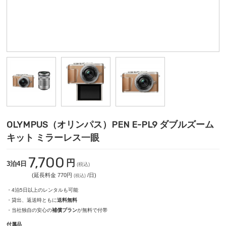
OLYMPUS（オリンパス）PEN E-PL9 ダブルズーム
キット ミラーレス一眼
7,700
円
3泊4日
(税込)
(延長料金 770円
/日)
(税込)
・4泊5日以上のレンタルも可能
・貸出、返送時ともに
送料無料
・当社独自の安心の
補償プラン
が無料で付帯
付属品