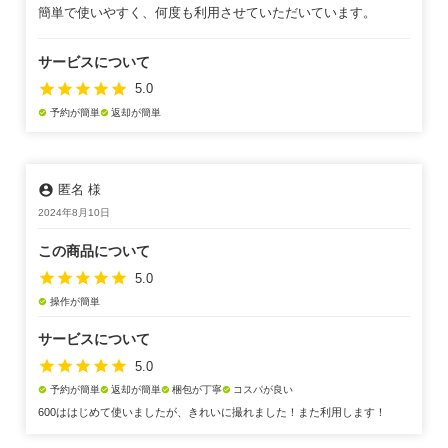
簡単で使いやすく、何度も利用させていただいています。
サービスについて
star
star
star
star
star
5.0
予約が簡単
返却が簡単
check_circle
check_circle
account_circle
匿名 様
2024年8月10日
この商品について
star
star
star
star
star
5.0
操作が簡単
check_circle
サービスについて
star
star
star
star
star
5.0
予約が簡単
返却が簡単
梱包が丁寧
コスパが良い
check_circle
check_circle
check_circle
check_circle
600ははじめて使いましたが、きれいに撮れました！また利用します！