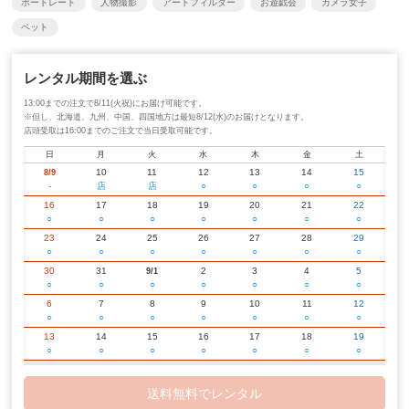
ポートレート
人物撮影
アートフィルター
お遊戯会
カメラ女子
ペット
レンタル期間を選ぶ
13:00までの注文で8/11(火祝)にお届け可能です。
※但し、北海道、九州、中国、四国地方は最短8/12(水)のお届けとなります。
店頭受取は16:00までのご注文で当日受取可能です。
日
月
火
水
木
金
土
10
11
12
13
14
15
8/9
-
店
店
○
○
○
○
16
17
18
19
20
21
22
○
○
○
○
○
○
○
23
24
25
26
27
28
29
○
○
○
○
○
○
○
30
31
2
3
4
5
9/1
○
○
○
○
○
○
○
6
7
8
9
10
11
12
○
○
○
○
○
○
○
13
14
15
16
17
18
19
○
○
○
○
○
○
○
20
21
22
23
24
25
26
○
○
○
○
○
○
○
送料無料でレンタル
27
28
29
30
2
3
10/1