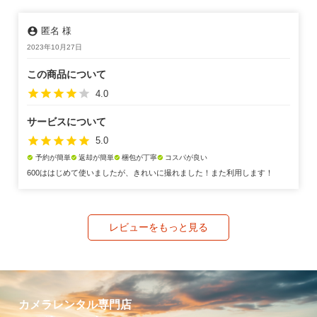
account_circle
匿名 様
2023年10月27日
この商品について
star
star
star
star
star
4.0
サービスについて
star
star
star
star
star
5.0
予約が簡単
返却が簡単
梱包が丁寧
コスパが良い
check_circle
check_circle
check_circle
check_circle
600ははじめて使いましたが、きれいに撮れました！また利用します！
レビューをもっと見る
カメラレンタル専門店