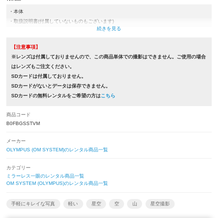
・本体
・取扱説明書(付属していないものもございます)
・バッテリー(BLS-50)
・充電器類(ACアダプター,USBケーブルもしくは充電器)
【注意事項】
・ネックストラップ
※レンズは付属しておりませんので、この商品単体での撮影はできません。ご使用の場合
・カメラケース
はレンズもご注文ください。
・ボディキャップ
SDカードは付属しておりません。
SDカードがないとデータは保存できません。
SDカードの無料レンタルをご希望の方は
こちら
商品コード
B0FBGSSTVM
メーカー
OLYMPUS (OM SYSTEM)のレンタル商品一覧
カテゴリー
ミラーレス一眼のレンタル商品一覧
OM SYSTEM (OLYMPUS)のレンタル商品一覧
手軽にキレイな写真
軽い
星空
空
山
星空撮影