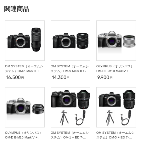
4
5
6
7
8
9
10
○
○
○
○
○
○
○
関連商品
11
12
13
14
15
16
17
○
○
○
○
○
○
○
18
19
20
21
22
23
24
○
○
○
○
○
○
○
25
26
27
28
29
30
31
○
○
○
○
○
○
○
2
3
4
5
6
7
11/1
○
○
○
○
○
○
○
OM SYSTEM（オーエムシ
OM SYSTEM（オーエムシ
OLYMPUS（オリンパス）
ステム）OM-5 Mark II + ED
ステム）OM-5 Mark II 12-
OM-D E-M10 MarkIV +
100-400mm F5.0-6.3 【ス
45mm F4 レンズキット ミ
25mm F1.8【初心者向けポ
16,500
14,300
9,900
円
円
円
ポーツ撮影セット】
ラーレス一眼
ートレート撮影セット】
OLYMPUS（オリンパス）
OM SYSTEM（オーエムシ
OM SYSTEM（オーエムシ
OM-D E-M10 MarkIV +
ステム）OM-1 + ED 7-
ステム）OM-5 + ED 7-