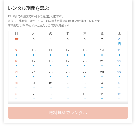
レンタル期間を選ぶ
13:00までの注文で8/9(日)にお届け可能です。
※但し、北海道、九州、中国、四国地方は最短8/10(月)のお届けとなります。
店頭受取は16:00までのご注文で当日受取可能です。
日
月
火
水
木
金
土
3
4
5
6
7
8
8/2
-
-
-
-
-
-
店
9
10
11
12
13
14
15
○
○
○
○
○
○
○
16
17
18
19
20
21
22
○
○
○
○
○
○
○
23
24
25
26
27
28
29
○
○
○
○
○
○
○
30
31
2
3
4
5
9/1
○
○
○
○
○
○
○
6
7
8
9
10
11
12
○
○
○
○
○
○
○
13
14
15
16
17
18
19
○
○
○
○
○
○
○
送料無料でレンタル
20
21
22
23
24
25
26
○
○
○
○
○
○
○
27
28
29
30
2
3
10/1
○
○
○
○
○
○
○