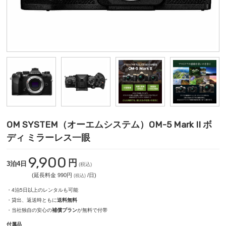
OM SYSTEM（オーエムシステム）OM-5 Mark II ボ
ディ ミラーレス一眼
9,900
円
3泊4日
(税込)
(延長料金 990円
/日)
(税込)
・4泊5日以上のレンタルも可能
・貸出、返送時ともに
送料無料
・当社独自の安心の
補償プラン
が無料で付帯
付属品