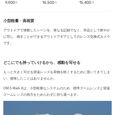
17mm F1.8【初心者向けポ
14mm F2.8 PRO + 三脚 +
14mm F2.8 PRO + 三脚 +
9,900
16,500
15,400
円
円
円
ートレート撮影セット】
RM-CB2【星空撮影セッ
RM-CB2【星空撮影セッ
ト】
ト】
小型軽量・高画質
アウトドアで体験したシーンを、単なる記録でなく、作品として鮮やか
に写し、残すことができるアウトドアギアとしてのレンズ交換式カメラ
です。
どこにでも持っていけるから、感動を写せる
もっと大きく写せる望遠レンズを荷物を軽くするために置いてきてしま
い、後悔したことはありませんか。
OM-5 Mark IIは、小型軽量なシステムのため、標準ズームレンズと望遠
ズームレンズの両方をためらわずに持ち運べます。