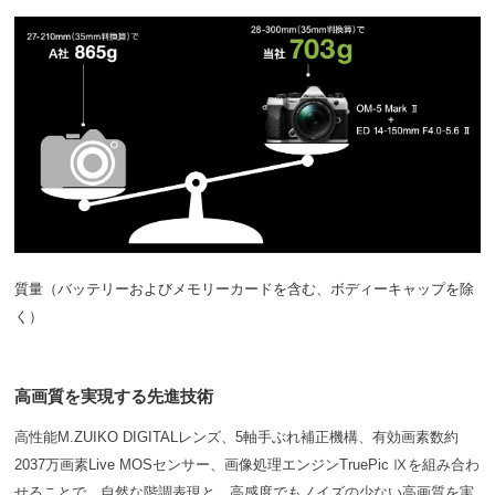
質量（バッテリーおよびメモリーカードを含む、ボディーキャップを除
く）
高画質を実現する先進技術
高性能M.ZUIKO DIGITALレンズ、5軸手ぶれ補正機構、有効画素数約
2037万画素Live MOSセンサー、画像処理エンジンTruePic Ⅸを組み合わ
せることで、自然な階調表現と、高感度でもノイズの少ない高画質を実