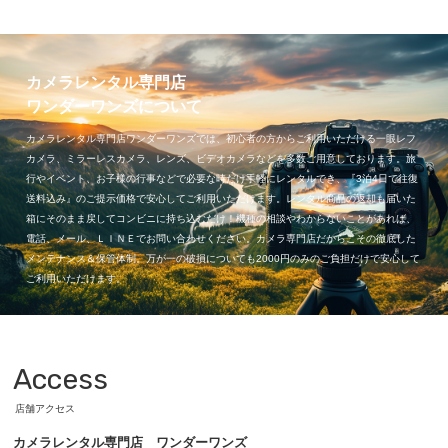
カメラレンタル専門店
ワンダーワンズについて
カメラレンタル専門店ワンダーワンズでは、初心者の方からご利用いただける一眼レフ
カメラ、ミラーレスカメラ、レンズ、ビデオカメラなどを多数ご用意しております。旅
行やイベント、お子様の行事などで必要な時だけ手軽にレンタルでき、『3泊4日で往復
送料込み』のご提示価格で安心してご利用いただけます。レンタル商品の返却も届いた
箱にそのまま戻してコンビニに持ち込むだけ！機種の相談やわからないことがあれば、
電話、メール、ＬＩＮＥでお問い合わせください。カメラ専門店だからこその徹底した
メンテナンス＆保管体制。万が一の破損についても2000円のみのご負担だけで安心して
ご利用いただけます。
Access
店舗アクセス
カメラレンタル専門店 ワンダーワンズ