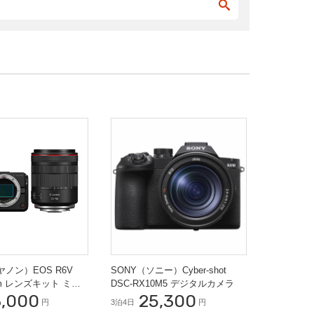
ヤノン）EOS R6V
SONY（ソニー）Cyber-shot
mm レンズキット ミラ
DSC-RX10M5 デジタルカメラ
3,000
25,300
円
3泊4日
円