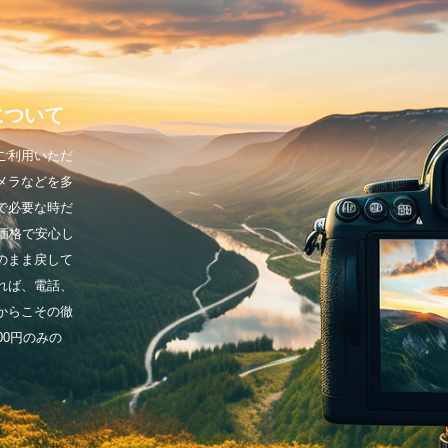
について
ご利用いただ
メラなどを多
で必要な時だ
価格で安心し
のまま戻して
れば、電話、
からこその徹
00円のみの