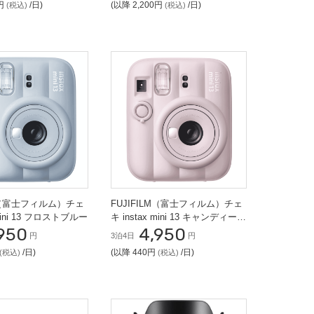
0円
/日)
(以降 2,200円
/日)
(税込)
(税込)
LM（富士フィルム）チェ
FUJIFILM（富士フィルム）チェ
 mini 13 フロストブルー
キ instax mini 13 キャンディーピ
950
4,950
ンク
円
3泊4日
円
/日)
(以降 440円
/日)
(税込)
(税込)