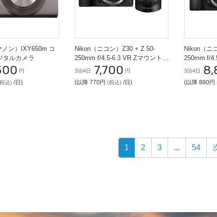
ヤノン）IXY650m コ
Nikon（ニコン）Z30 + Z 50-
Nikon（ニコ
ジタルカメラ
250mm f/4.5-6.3 VR Zマウント
250mm f/4
500
7,700
8,
【望遠撮影セット】
【望遠撮影
円
3泊4日
円
3泊4日
/日)
(以降 770円
/日)
(以降 880円
(税込)
(税込)
1
2
3
...
54