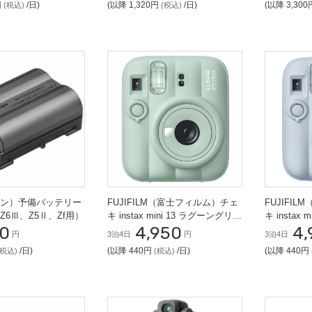
円
/日)
(以降 1,320円
/日)
(以降 3,30
(税込)
(税込)
ニコン）予備バッテリー
FUJIFILM（富士フィルム）チェ
FUJIFI
c（Z6Ⅲ、Z5Ⅱ、Zf用）
キ instax mini 13 ラグーングリー
キ instax
0
4,950
4,
ン
円
3泊4日
円
3泊4日
/日)
(以降 440円
/日)
(以降 440円
(税込)
(税込)