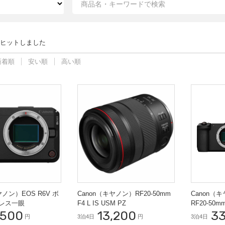
ヒットしました
新着順
安い順
高い順
ヤノン）EOS R6V ボ
Canon（キヤノン）RF20-50mm
Canon（キ
ーレス一眼
F4 L IS USM PZ
RF20-50
,500
13,200
3
ーレス一眼
円
3泊4日
円
3泊4日