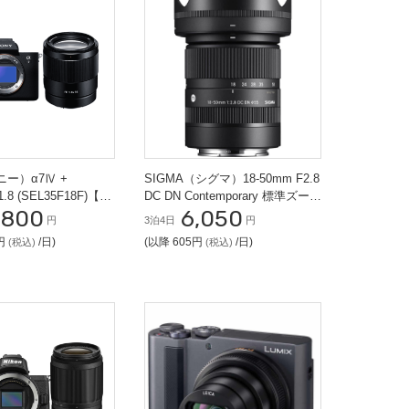
ニー）α7Ⅳ +
SIGMA（シグマ）18-50mm F2.8
1.8 (SEL35F18F)【ポ
DC DN Contemporary 標準ズーム
,800
6,050
セット】
レンズ (SONY Eマウント用)
円
3泊4日
円
0円
/日)
(以降 605円
/日)
(税込)
(税込)