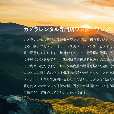
カメラレンタル専門店
ワンダーワンズ
カメラレンタル専門店ワンダーワンズでは、初心者の方から
ける一眼レフカメラ、ミラーレスカメラ、レンズ、ビデオカ
数ご用意しております。旅行やイベント、お子様の行事など
け手軽にレンタルでき、『3泊4日で往復送料込み』のご提示
てご利用いただけます。レンタル商品の返却も届いた箱にそ
コンビニに持ち込むだけ！機種の相談やわからないことがあ
メール、ＬＩＮＥでお問い合わせください。カメラ専門店だ
底したメンテナンス＆保管体制。万が一の破損についても20
ご負担だけで安心してご利用いただけます。