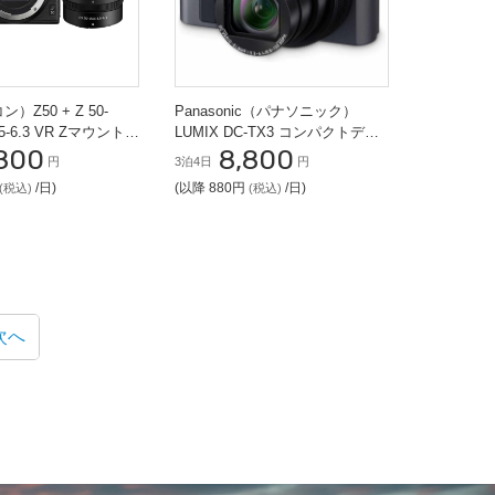
ン）Z50 + Z 50-
Panasonic（パナソニック）
.5-6.3 VR Zマウント
LUMIX DC-TX3 コンパクトデジ
800
8,800
セット】
タルカメラ
円
3泊4日
円
/日)
(以降 880円
/日)
(税込)
(税込)
次へ