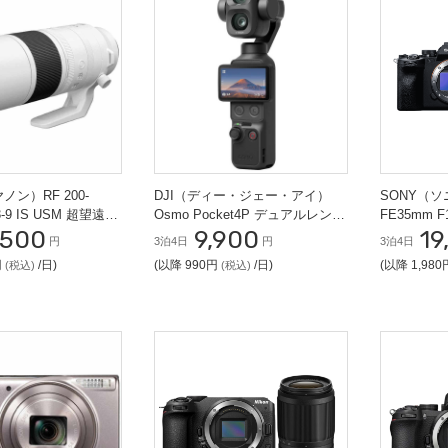
ノン）RF 200-
DJI（ディー・ジェー・アイ）
SONY（ソ
 超望遠レ
Osmo Pocket4P デュアルレンズ
FE35mm F
,500
9,900
19
スタンダードコンボ VLOG カメ
ートレート
円
3泊4日
円
3泊4日
ラ
円
/日)
(以降 990円
/日)
(以降 1,98
(税込)
(税込)