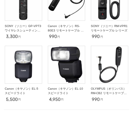
○
○
○
○
○
○
○
2
3
4
5
6
7
11/1
○
○
○
○
○
○
-
SONY（ソニー）GP-VPT3
Canon（キヤノン）RS-
SONY（ソニー）RM-VPR1
ワイヤレスシューティング
80E3 リモートケーブル レ
リモートケーブル レリーズ
グリップ/三脚
リーズ
3,300
990
990
円
円
円
Canon（キヤノン）EL-5
Canon（キヤノン）EL-10
OLYMPUS（オリンパス）
スピードライト
スピードライト
RM-CB2 リモートケーブル
レリーズ
5,500
4,950
990
円
円
円