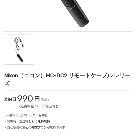
Nikon（ニコン）MC-DC2 リモートケーブル レリー
ズ
990
円
3泊4日
(税込)
(延長料金 110円
/日)
(税込)
・4泊5日以上のレンタルも可能
・貸出時、返送時ともに
送料無料
・当社独自の安心の
補償プラン
が無料で付帯