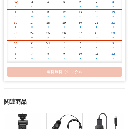
3
4
5
6
7
8
8/2
-
-
-
-
-
店
○
9
10
11
12
13
14
15
○
○
○
○
○
○
○
16
17
18
19
20
21
22
○
○
○
○
○
○
○
23
24
25
26
27
28
29
○
○
○
○
○
○
○
30
31
2
3
4
5
9/1
○
○
○
○
○
○
○
6
7
8
9
10
11
12
○
○
○
○
○
○
○
13
14
15
16
17
18
19
○
○
○
○
○
○
○
送料無料でレンタル
20
21
22
23
24
25
26
○
○
○
○
○
○
○
27
28
29
30
2
3
10/1
○
○
○
○
○
○
○
4
5
6
7
8
9
10
○
○
○
○
○
○
○
関連商品
11
12
13
14
15
16
17
○
○
○
○
○
○
○
18
19
20
21
22
23
24
○
○
○
○
○
○
○
25
26
27
28
29
30
31