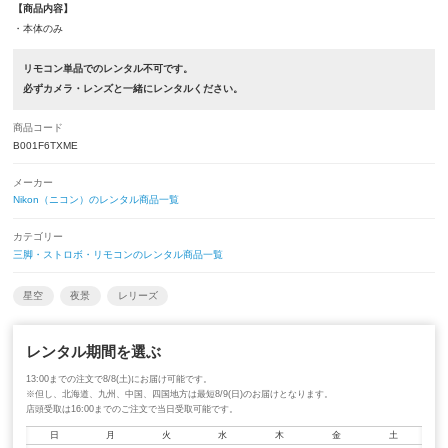
【商品内容】
・本体のみ
リモコン単品でのレンタル不可です。
必ずカメラ・レンズと一緒にレンタルください。
商品コード
B001F6TXME
メーカー
Nikon（ニコン）のレンタル商品一覧
カテゴリー
三脚・ストロボ・リモコンのレンタル商品一覧
星空
夜景
レリーズ
レンタル期間を選ぶ
13:00までの注文で8/8(土)にお届け可能です。
※但し、北海道、九州、中国、四国地方は最短8/9(日)のお届けとなります。
店頭受取は16:00までのご注文で当日受取可能です。
日
月
火
水
木
金
土