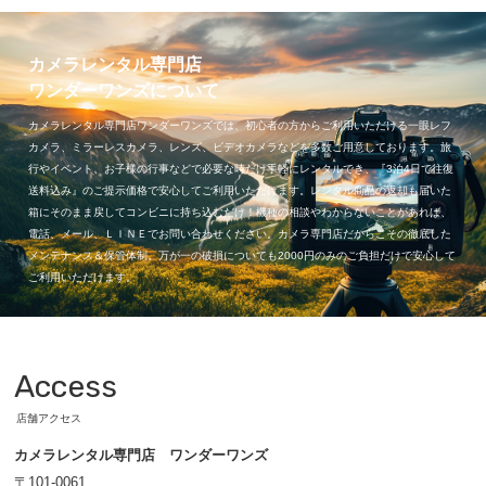
カメラレンタル専門店
ワンダーワンズについて
カメラレンタル専門店ワンダーワンズでは、初心者の方からご利用いただける一眼レフ
カメラ、ミラーレスカメラ、レンズ、ビデオカメラなどを多数ご用意しております。旅
行やイベント、お子様の行事などで必要な時だけ手軽にレンタルでき、『3泊4日で往復
送料込み』のご提示価格で安心してご利用いただけます。レンタル商品の返却も届いた
箱にそのまま戻してコンビニに持ち込むだけ！機種の相談やわからないことがあれば、
電話、メール、ＬＩＮＥでお問い合わせください。カメラ専門店だからこその徹底した
メンテナンス＆保管体制。万が一の破損についても2000円のみのご負担だけで安心して
ご利用いただけます。
Access
店舗アクセス
カメラレンタル専門店 ワンダーワンズ
〒101-0061