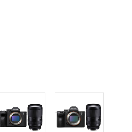
11
12
13
14
15
16
17
○
○
○
○
○
○
○
18
19
20
21
22
23
24
○
○
○
○
○
○
○
25
26
27
28
29
30
31
○
○
○
○
○
○
○
2
3
4
5
6
7
11/1
○
○
○
○
○
○
○