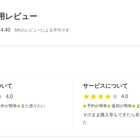
用レビュー
4.40
5件のレビューによる平均です
ついて
サービスについて
ar
star
star
star
star
star
4.0
4.0
操作が簡単
また借りたい
予約が簡単
返却が簡単
check_circle
check_circle
check_circle
check_circle
そのまま購入等もできたら良
た