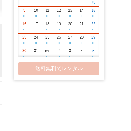
-
-
-
-
-
-
店
9
10
11
12
13
14
15
○
○
○
○
○
○
○
16
17
18
19
20
21
22
○
○
○
○
○
○
○
23
24
25
26
27
28
29
○
○
○
○
○
○
○
30
31
2
3
4
5
9/1
○
○
○
○
○
○
○
6
7
8
9
10
11
12
送料無料でレンタル
○
○
○
○
○
○
○
13
14
15
16
17
18
19
○
○
○
○
○
○
○
20
21
22
23
24
25
26
○
○
○
○
○
○
○
27
28
29
30
2
3
10/1
○
○
○
○
○
○
○
4
5
6
7
8
9
10
○
○
○
○
○
○
○