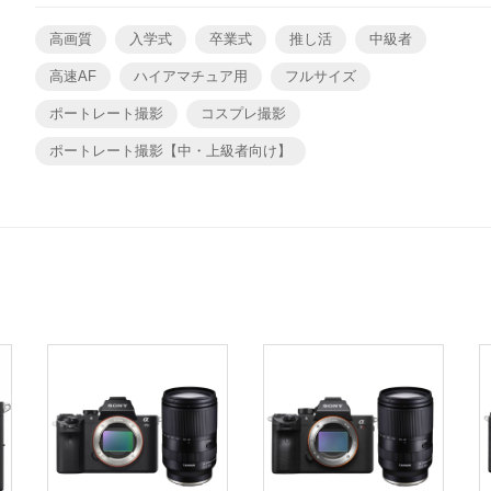
高画質
入学式
卒業式
推し活
中級者
高速AF
ハイアマチュア用
フルサイズ
ポートレート撮影
コスプレ撮影
ポートレート撮影【中・上級者向け】