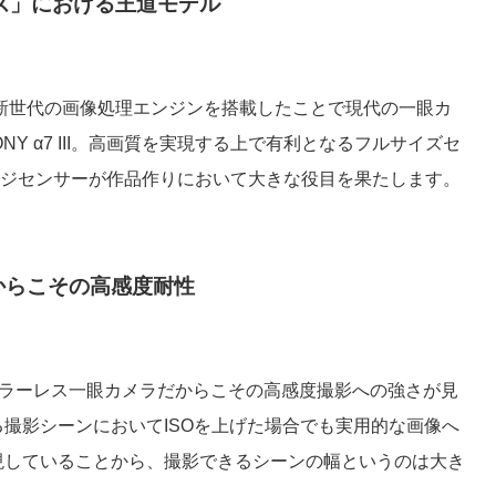
ズ」における王道モデル
と新世代の画像処理エンジンを搭載したことで現代の一眼カ
Y α7 III。高画質を実現する上で有利となるフルサイズセ
ージセンサーが作品作りにおいて大きな役目を果たします。
からこその高感度耐性
るミラーレス一眼カメラだからこその高感度撮影への強さが見
らゆる撮影シーンにおいてISOを上げた場合でも実用的な画像へ
0を実現していることから、撮影できるシーンの幅というのは大き