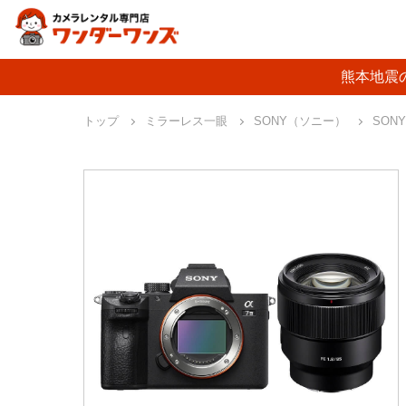
熊本地震
トップ
ミラーレス一眼
SONY（ソニー）
SONY