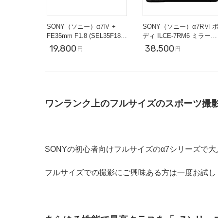
SONY（ソニー）α7Ⅳ +
SONY（ソニー）α7RⅥ 
FE35mm F1.8 (SEL35F18F)
ディ ILCE-7RM6 ミラーレ
【ポートレートセット】
ス一眼
19,800
38,500
円
円
ワンランク上のフルサイズのスポーツ撮
SONYの初心者向けフルサイズのα7シリーズで大人気
フルサイズでの撮影にご興味ある方は一度お試し