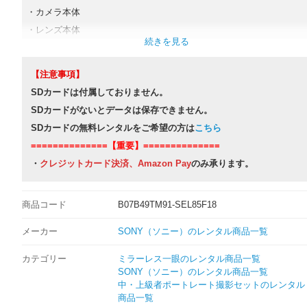
・カメラ本体
・レンズ本体
・取扱説明書
・バッテリー(NP-FZ100)
【注意事項】
・充電器類(ACアダプター,USBケーブルもしくは充電器)
SDカードは付属しておりません。
・ネックストラップ
SDカードがないとデータは保存できません。
・カメラケース
SDカードの無料レンタルをご希望の方は
こちら
・レンズケース
==============【重要】==============
・レンズフード
・
クレジットカード決済、Amazon Pay
のみ承ります。
・ボディキャップ
・レンズ前後キャップ
商品コード
B07B49TM91-SEL85F18
※取扱説明書とレンズフードは付属していない商品もございます。
メーカー
SONY（ソニー）のレンタル商品一覧
カテゴリー
ミラーレス一眼のレンタル商品一覧
SONY（ソニー）のレンタル商品一覧
中・上級者ポートレート撮影セットのレンタル
商品一覧