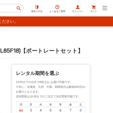
初めての方
よくあるご質問
サインイン
カート
ください。
8 (SEL85F18)【ポートレートセット】
レンタル期間を選ぶ
13:00までの注文で8/8(土)にお届け可能です。
※但し、北海道、九州、中国、四国地方は最短8/9(日)の
お届けとなります。
店頭受取は16:00までのご注文で当日受取可能です。
日
月
火
水
木
金
土
3
4
5
6
7
8
8/2