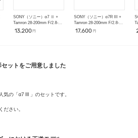
ボ
SONY（ソニー）α7 Ⅱ +
SONY（ソニー）α7R III +
S
Tamron 28-200mm F/2.8-5.6
Tamron 28-200mm F/2.8-5.6
T
【近くも遠くも撮影セッ
【近くも遠くも撮影セッ
13,200
17,600
円
円
ト】
ト】
影セットをご用意しました
の「α7 III 」のセットです。
ください。