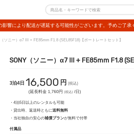
の影響により配送が遅延する可能性がございます。予めご了承
（ソニー）α7 III + FE85mm F1.8 (SEL85F18)【ポートレートセット】
SONY（ソニー）α7 III + FE85mm F1.
16,500
円
3泊4日
(税込)
(延長料金 1,760円
/日)
(税込)
・4泊5日以上のレンタルも可能
・貸出時、返送時ともに
送料無料
・当社独自の安心の
補償プラン
が無料で付帯
付属品