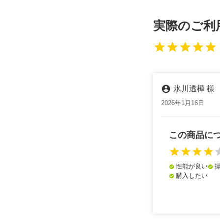
実際のご利
star
star
star
star
star
account_circle
氷川透樺 様
2026年1月16日
この商品に
star
star
star
star
st
性能が良い
check_circle
check_circle
購入したい
check_circle