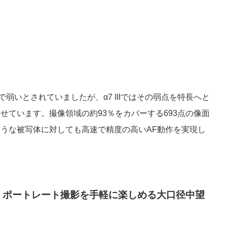
いとされていましたが、α7 IIIではその弱点を特長へと
せています。撮像領域の約93％をカバーする693点の像面
ような被写体に対しても高速で精度の高いAF動作を実現し
、ポートレート撮影を手軽に楽しめる大口径中望