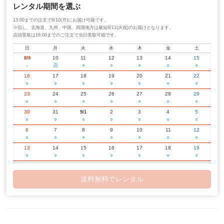
レンタル期間を選ぶ
13:00までの注文で8/10(月)にお届け可能です。
※但し、北海道、九州、中国、四国地方は最短8/11(火祝)のお届けとなります。
店頭受取は16:00までのご注文で当日受取可能です。
日
月
火
水
木
金
土
10
11
12
13
14
15
8/9
-
店
○
○
○
○
○
16
17
18
19
20
21
22
○
○
○
○
○
○
○
23
24
25
26
27
28
29
○
○
○
○
○
○
○
30
31
2
3
4
5
9/1
○
○
○
○
○
○
○
6
7
8
9
10
11
12
○
○
○
○
○
○
○
13
14
15
16
17
18
19
○
○
○
○
○
○
○
20
21
22
23
24
25
26
○
○
○
○
○
○
○
送料無料でレンタル
27
28
29
30
2
3
10/1
○
○
○
○
○
○
○
4
5
6
7
8
9
10
○
○
○
○
○
○
○
11
12
13
14
15
16
17