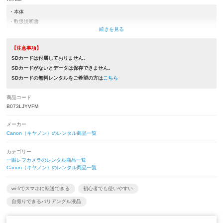
・本体
・取扱説明書
・バッテリー
・充電器類(ACアダプター,USBケーブルもしくは充電器)
【注意事項】
・ネックストラップ
SDカードは付属しておりません。
・カメラケース
SDカードがないとデータは保存できません。
・標準ズームレンズ
SDカードの無料レンタルをご希望の方は
こちら
・レンズフード
・レンズ前キャップ
商品コード
※取扱説明書とレンズフードは付属していない商品もございます。
B073LJYVFM
メーカー
Canon（キヤノン）のレンタル商品一覧
カテゴリー
一眼レフカメラのレンタル商品一覧
Canon（キヤノン）のレンタル商品一覧
wi-fiでスマホに転送できる
初心者でも使いやすい
自撮りできるバリアングル液晶