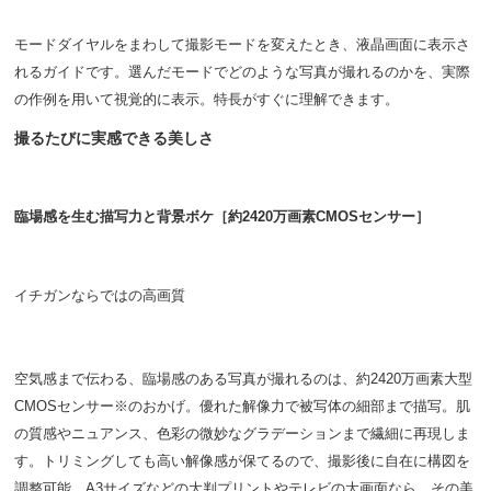
モードダイヤルをまわして撮影モードを変えたとき、液晶画面に表示さ
れるガイドです。選んだモードでどのような写真が撮れるのかを、実際
の作例を用いて視覚的に表示。特長がすぐに理解できます。
撮るたびに実感できる美しさ
臨場感を生む描写力と背景ボケ［約2420万画素CMOSセンサー］
イチガンならではの高画質
空気感まで伝わる、臨場感のある写真が撮れるのは、約2420万画素大型
CMOSセンサー※のおかげ。優れた解像力で被写体の細部まで描写。肌
の質感やニュアンス、色彩の微妙なグラデーションまで繊細に再現しま
す。トリミングしても高い解像感が保てるので、撮影後に自在に構図を
調整可能。A3サイズなどの大判プリントやテレビの大画面なら、その美