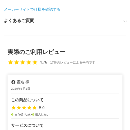
メーカーサイトで仕様を確認する
よくあるご質問
実際のご利用レビュー
star
star
star
star
star
4.76
17件のレビューによる平均です
account_circle
匿名 様
2026年8月1日
この商品について
star
star
star
star
star
5.0
また借りたい
購入したい
check_circle
check_circle
サービスについて