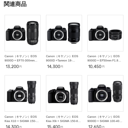
○
○
○
○
○
○
○
関連商品
18
19
20
21
22
23
24
○
○
○
○
○
○
○
25
26
27
28
29
30
31
○
○
○
○
○
○
○
2
3
4
5
6
7
11/1
○
○
○
○
○
○
○
8
9
10
11
12
13
14
○
○
-
-
-
-
-
Canon（キヤノン）EOS
Canon（キヤノン）EOS
Canon（キヤノン）EOS
9000D + EF70-300mm
9000D +Tamron 18-
9000D + EF50mm F1.8
【スポーツ撮影セット】
400mm【近くも遠くも撮影
STM【初心者ポートレート
13,200
14,300
10,450
円
円
円
セット】
撮影セット】
Canon（キヤノン）EOS
Canon（キヤノン）EOS
Canon（キヤノン）EOS
Kiss X10 + SIGMA 150-
Kiss X9i + SIGMA 150-600
9000D + SIGMA 100-400
600ｍｍ 【スポーツ撮影セ
ｍｍ 【スポーツ撮影セッ
ｍｍ 【スポーツ撮影セッ
14,300
15,400
12,650
円
円
円