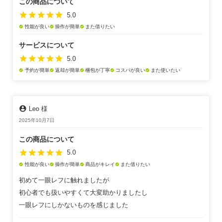
この商品について
star
star
star
star
star
5.0
性能が良い
操作が簡単
また借りたい
check_circle
check_circle
check_circle
サービスについて
star
star
star
star
star
5.0
予約が簡単
返却が簡単
梱包が丁寧
コスパが良い
また使いたい
check_circle
check_circle
check_circle
check_circle
check_circle
account_circle
Leo 様
2025年10月7日
この商品について
star
star
star
star
star
5.0
性能が良い
操作が簡単
商品がキレイ
また借りたい
check_circle
check_circle
check_circle
check_circle
初めて一眼レフに触れましたが
初心者でも扱いやすくて大変助かりましたし
一眼レフにしかないものを感じました