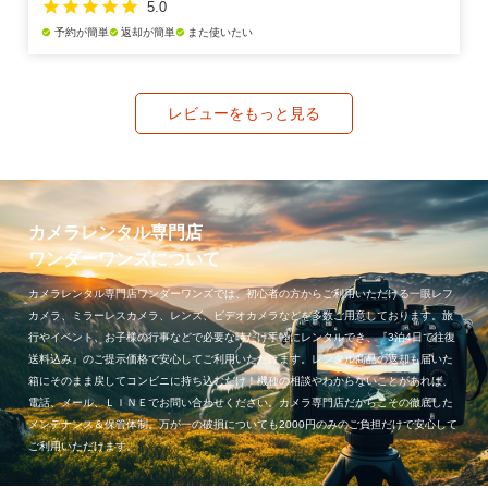
star
star
star
star
star
5.0
予約が簡単
返却が簡単
また使いたい
check_circle
check_circle
check_circle
レビューをもっと見る
カメラレンタル専門店
ワンダーワンズについて
カメラレンタル専門店ワンダーワンズでは、初心者の方からご利用いただける一眼レフ
カメラ、ミラーレスカメラ、レンズ、ビデオカメラなどを多数ご用意しております。旅
行やイベント、お子様の行事などで必要な時だけ手軽にレンタルでき、『3泊4日で往復
送料込み』のご提示価格で安心してご利用いただけます。レンタル商品の返却も届いた
箱にそのまま戻してコンビニに持ち込むだけ！機種の相談やわからないことがあれば、
電話、メール、ＬＩＮＥでお問い合わせください。カメラ専門店だからこその徹底した
メンテナンス＆保管体制。万が一の破損についても2000円のみのご負担だけで安心して
ご利用いただけます。