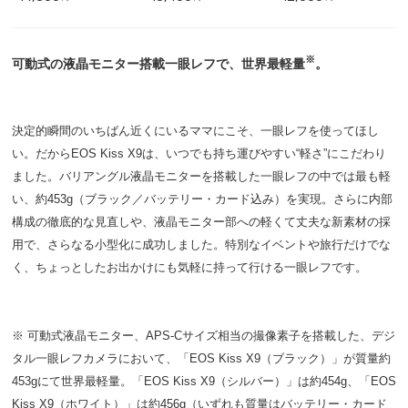
ット】
ト】
ト】
※
可動式の液晶モニター搭載一眼レフで、世界最軽量
。
決定的瞬間のいちばん近くにいるママにこそ、一眼レフを使ってほし
い。だからEOS Kiss X9は、いつでも持ち運びやすい“軽さ”にこだわり
ました。バリアングル液晶モニターを搭載した一眼レフの中では最も軽
い、約453g（ブラック／バッテリー・カード込み）を実現。さらに内部
構成の徹底的な見直しや、液晶モニター部への軽くて丈夫な新素材の採
用で、さらなる小型化に成功しました。特別なイベントや旅行だけでな
く、ちょっとしたお出かけにも気軽に持って行ける一眼レフです。
※ 可動式液晶モニター、APS-Cサイズ相当の撮像素子を搭載した、デジ
タル一眼レフカメラにおいて、「EOS Kiss X9（ブラック）」が質量約
453gにて世界最軽量。「EOS Kiss X9（シルバー）」は約454g、「EOS
Kiss X9（ホワイト）」は約456g（いずれも質量はバッテリー・カード