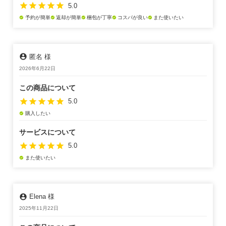
star
star
star
star
star
5.0
予約が簡単
返却が簡単
梱包が丁寧
コスパが良い
また使いたい
check_circle
check_circle
check_circle
check_circle
check_circle
account_circle
匿名 様
2026年6月22日
この商品について
star
star
star
star
star
5.0
購入したい
check_circle
サービスについて
star
star
star
star
star
5.0
また使いたい
check_circle
account_circle
Elena 様
2025年11月22日