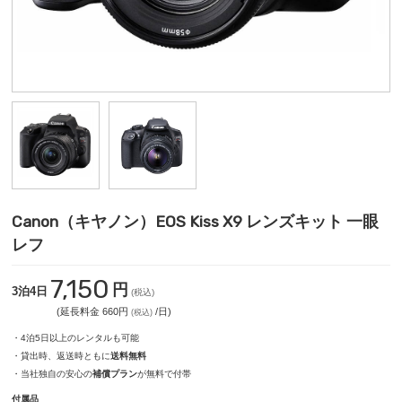
Canon（キヤノン）EOS Kiss X9 レンズキット 一眼
レフ
7,150
円
3泊4日
(税込)
(延長料金 660円
/日)
(税込)
・4泊5日以上のレンタルも可能
・貸出時、返送時ともに
送料無料
・当社独自の安心の
補償プラン
が無料で付帯
付属品