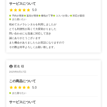
サービスについて
star
star
star
star
star
5.0
予約が簡単
返却が簡単
梱包が丁寧
コスパが良い
対応が親切
check_circle
check_circle
check_circle
check_circle
check_circle
また使いたい
check_circle
初めてカメラレンタルを利用しましたが
とても利便性が高くて大変助かりました
問い合わせにも迅速に対応して頂き
誠にありがとうございます
また機会がありましたらお世話になりますので
その際は何卒よろしくお願い致します。
account_circle
匿名 様
2025年9月17日
この商品について
star
star
star
star
star
5.0
また借りたい
check_circle
サービスについて