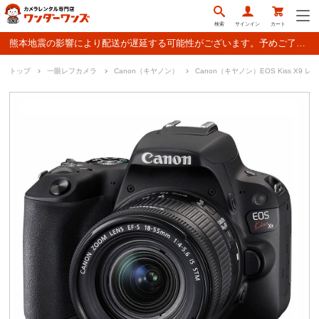
検索
サインイン
カート
熊本地震の影響により配送が遅延する可能性がございます。予めご了承ください。
トップ
一眼レフカメラ
Canon（キヤノン）
Canon（キヤノン）EOS Kiss X9 