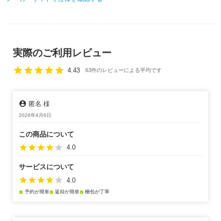
実際のご利用レビュー
star
star
star
star
star
4.43
63件のレビューによる平均です
account_circle
匿名 様
2026年4月6日
この商品について
star
star
star
star
star
4.0
サービスについて
star
star
star
star
star
4.0
予約が簡単
返却が簡単
梱包が丁寧
check_circle
check_circle
check_circle