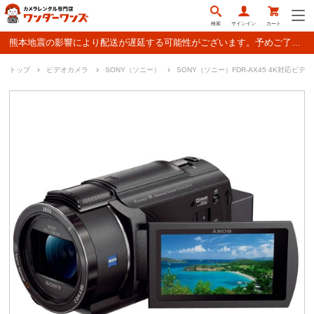
検索
サインイン
カート
熊本地震の影響により配送が遅延する可能性がございます。予めご了承ください。
トップ
ビデオカメラ
SONY（ソニー）
SONY（ソニー）FDR-AX45 4K対応ビデ