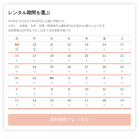
レンタル期間を選ぶ
13:00までの注文で8/10(月)にお届け可能です。
※但し、北海道、九州、中国、四国地方は最短8/11(火祝)のお届けとなります。
店頭受取は16:00までのご注文で当日受取可能です。
日
月
火
水
木
金
土
10
11
12
13
14
15
8/9
店
店
○
○
○
○
○
16
17
18
19
20
21
22
○
○
○
○
○
○
○
23
24
25
26
27
28
29
○
○
○
○
○
○
○
30
31
2
3
4
5
9/1
○
○
○
○
○
○
○
6
7
8
9
10
11
12
○
○
○
○
○
○
○
13
14
15
16
17
18
19
○
○
○
○
○
○
○
20
21
22
23
24
25
26
○
○
○
○
○
○
○
送料無料でレンタル
27
28
29
30
2
3
10/1
○
○
○
○
○
○
○
4
5
6
7
8
9
10
○
○
○
○
○
○
○