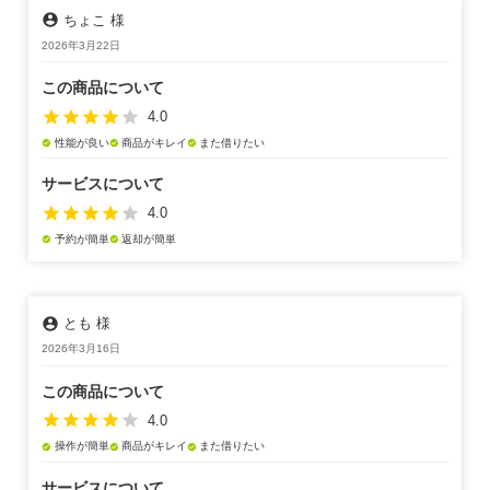
account_circle
ちょこ 様
2026年3月22日
この商品について
star
star
star
star
star
4.0
性能が良い
商品がキレイ
また借りたい
check_circle
check_circle
check_circle
サービスについて
star
star
star
star
star
4.0
予約が簡単
返却が簡単
check_circle
check_circle
account_circle
とも 様
2026年3月16日
この商品について
star
star
star
star
star
4.0
操作が簡単
商品がキレイ
また借りたい
check_circle
check_circle
check_circle
サービスについて