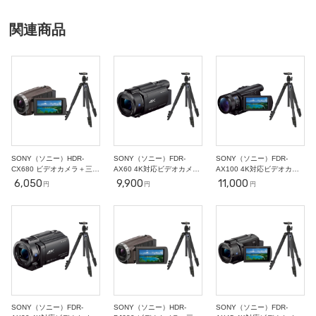
11
12
13
14
15
16
17
○
○
○
○
○
○
○
関連商品
18
19
20
21
22
23
24
○
○
○
○
○
○
○
25
26
27
28
29
30
31
○
○
○
○
○
○
○
2
3
4
5
6
7
11/1
○
○
○
○
○
○
○
8
9
10
11
12
13
14
○
○
-
-
-
-
-
SONY（ソニー）HDR-
SONY（ソニー）FDR-
SONY（ソニー）FDR-
CX680 ビデオカメラ＋三脚
AX60 4K対応ビデオカメラ
AX100 4K対応ビデオカメ
セット
＋三脚セット
ラ＋三脚セット
6,050
9,900
11,000
円
円
円
SONY（ソニー）FDR-
SONY（ソニー）HDR-
SONY（ソニー）FDR-