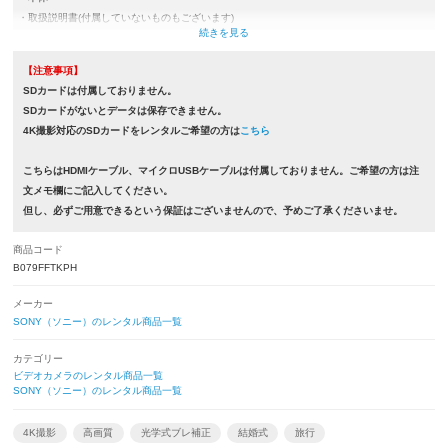
・取扱説明書(付属していないものもございます)
・バッテリー（NP-FV70 or NP-FV70A）
・ACアダプター
【注意事項】
・電源コード
SDカードは付属しておりません。
・カメラケース
SDカードがないとデータは保存できません。
4K撮影対応のSDカードをレンタルご希望の方は
こちら
こちらはHDMIケーブル、マイクロUSBケーブルは付属しておりません。ご希望の方は注
文メモ欄にご記入してください。
但し、必ずご用意できるという保証はございませんので、予めご了承くださいませ。
商品コード
B079FFTKPH
メーカー
SONY（ソニー）のレンタル商品一覧
カテゴリー
ビデオカメラのレンタル商品一覧
SONY（ソニー）のレンタル商品一覧
4K撮影
高画質
光学式ブレ補正
結婚式
旅行