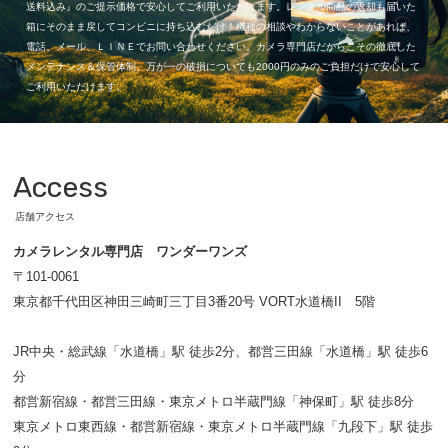
送料込み』のご提示価格で安心してご利用いただけます。レンタル商品の返却も届いた
箱にそのまま戻してコンビニに持ち込むだけ！機種の相談やわからないことがあれば、
電話、メール、ＬＩＮＥでお問い合わせください。カメラ専門店だからこその徹底した
メンテナンス＆保管体制。万が一の破損についても2000円のみのご負担だけで安心して
ご利用いただけます。
Access
店舗アクセス
カメラレンタル専門店 ワンダーワンズ
〒101-0061
東京都千代田区神田三崎町三丁目3番20号 VORT水道橋II 5階
JR中央・総武線「水道橋」駅 徒歩2分、都営三田線「水道橋」駅 徒歩6
分
都営新宿線・都営三田線・東京メトロ半蔵門線「神保町」駅 徒歩8分
東京メトロ東西線・都営新宿線・東京メトロ半蔵門線「九段下」駅 徒歩