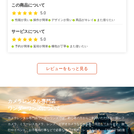
この商品について
star
star
star
star
star
5.0
性能が良い
操作が簡単
デザインが良い
商品がキレイ
また借りたい
check_circle
check_circle
check_circle
check_circle
check_circle
サービスについて
star
star
star
star
star
5.0
予約が簡単
返却が簡単
梱包が丁寧
また使いたい
check_circle
check_circle
check_circle
check_circle
レビューをもっと見る
カメラレンタル専門店
ワンダーワンズについて
カメラレンタル専門店ワンダーワンズでは、初心者の方からご利用いただける一眼レフ
カメラ、ミラーレスカメラ、レンズ、ビデオカメラなどを多数ご用意しております。旅
行やイベント、お子様の行事などで必要な時だけ手軽にレンタルでき、『3泊4日で往復