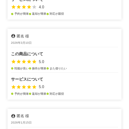
star
star
star
star
star
4.0
予約が簡単
返却が簡単
対応が親切
check_circle
check_circle
check_circle
account_circle
匿名 様
2026年3月10日
この商品について
star
star
star
star
star
5.0
性能が良い
操作が簡単
また借りたい
check_circle
check_circle
check_circle
サービスについて
star
star
star
star
star
5.0
予約が簡単
返却が簡単
対応が親切
check_circle
check_circle
check_circle
account_circle
匿名 様
2026年1月15日