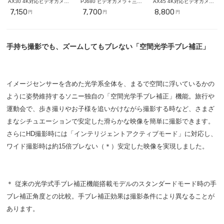
AX30 4K対応ビデオカメラ
PJ680 ビデオカメラ＋三脚
AX45 4K対応ビデオカメラ
＋三脚セット
セット
＋三脚セット
7,150
7,700
8,800
円
円
円
手持ち撮影でも、ズームしてもブレない「空間光学手ブレ補正」
イメージセンサーを含めた光学系全体を、まるで空間に浮いているかの
ように姿勢維持するソニー独自の「空間光学手ブレ補正」機能。旅行や
運動会で、歩き撮りやお子様を追いかけながら撮影する時など、さまざ
まなシチュエーションで安定した滑らかな映像を簡単に撮影できます。
さらにHD撮影時には「インテリジェントアクティブモード」に対応し、
ワイド撮影時は約15倍ブレない（＊）安定した映像を実現しました。
＊ 従来の光学式手ブレ補正機能搭載モデルのスタンダードモード時の手
ブレ補正角度との比較。手ブレ補正効果は撮影条件により異なることが
あります。