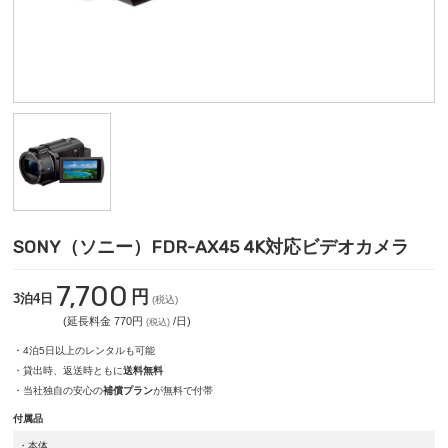
SONY（ソニー）FDR-AX45 4K対応ビデオカメラ
7,700
円
3泊4日
(税込)
(延長料金 770円
/日)
(税込)
・4泊5日以上のレンタルも可能
・貸出時、返送時ともに
送料無料
・当社独自の安心の
補償プラン
が無料で付帯
付属品
・本体