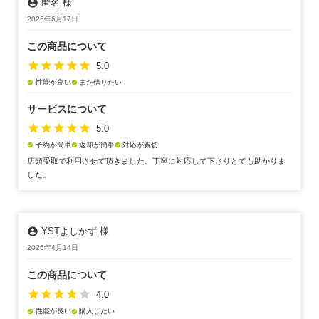
account_circle
匿名 様
2026年6月17日
この商品について
star
star
star
star
star
5.0
性能が良い
また借りたい
check_circle
check_circle
サービスについて
star
star
star
star
star
5.0
予約が簡単
返却が簡単
対応が親切
check_circle
check_circle
check_circle
店頭受取で利用させて頂きました。丁寧に対応して下さりとても助かりま
した。
account_circle
YSTよしかず 様
2026年4月14日
この商品について
star
star
star
star
star
4.0
性能が良い
購入したい
check_circle
check_circle