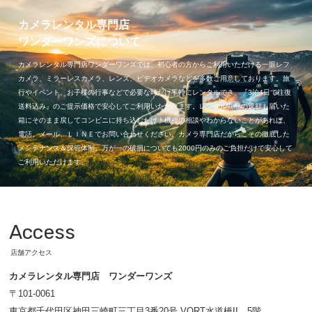
カメラレンタル専門店
ワンダーワンズについて
カメラレンタル専門店ワンダーワンズでは、初心者の方からご利用いただける一眼レフ
カメラ、ミラーレスカメラ、レンズ、ビデオカメラなどを多数ご用意しております。旅
行やイベント、お子様の行事などで必要な時だけ手軽にレンタルでき、『3泊4日で往復
送料込み』のご提示価格で安心してご利用いただけます。レンタル商品の返却も届いた
箱にそのまま戻してコンビニに持ち込むだけ！機種の相談やわからないことがあれば、
電話、メール、ＬＩＮＥでお問い合わせください。カメラ専門店だからこその徹底した
メンテナンス＆保管体制。万が一の破損についても2000円のみのご負担だけで安心して
ご利用いただけます。
Access
店舗アクセス
カメラレンタル専門店 ワンダーワンズ
〒101-0061
東京都千代田区神田三崎町三丁目3番20号 VORT水道橋II 5階