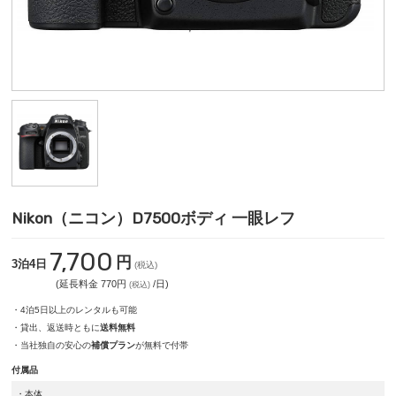
Nikon（ニコン）D7500ボディ 一眼レフ
7,700
円
3泊4日
(税込)
(延長料金 770円
/日)
(税込)
・4泊5日以上のレンタルも可能
・貸出、返送時ともに
送料無料
・当社独自の安心の
補償プラン
が無料で付帯
付属品
・本体