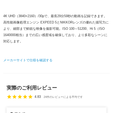
4K UHD（3840×2160）/30pで、最長29分59秒の動画を記録できます。
高性能画像処理エンジン EXPEED 5とNIKKORレンズの優れた描写力に
より、細部まで鮮鋭な映像を撮影可能。ISO 100～51200、Hi 5（ISO
1640000相当）までの広い感度域を確保しており、より多彩なシーンに
対応します。
メーカーサイトで仕様を確認する
実際のご利用レビュー
star
star
star
star
star
4.83
24件のレビューによる平均です