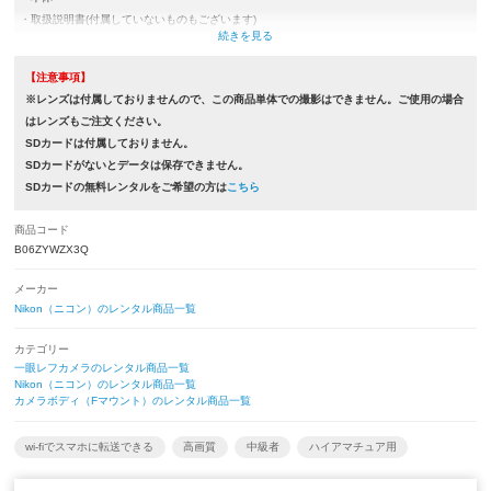
・取扱説明書(付属していないものもございます)
・バッテリー
・充電器類(ACアダプター,USBケーブルもしくは充電器)
【注意事項】
・ネックストラップ
※レンズは付属しておりませんので、この商品単体での撮影はできません。ご使用の場合
・カメラケース
はレンズもご注文ください。
・ボディキャップ
SDカードは付属しておりません。
SDカードがないとデータは保存できません。
SDカードの無料レンタルをご希望の方は
こちら
商品コード
B06ZYWZX3Q
メーカー
Nikon（ニコン）のレンタル商品一覧
カテゴリー
一眼レフカメラのレンタル商品一覧
Nikon（ニコン）のレンタル商品一覧
カメラボディ（Fマウント）のレンタル商品一覧
wi-fiでスマホに転送できる
高画質
中級者
ハイアマチュア用