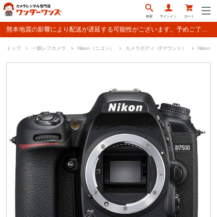
検索
サインイン
カート
熊本地震の影響により配送が遅延する可能性がございます。予めご了承ください。
トップ
一眼レフカメラ
Nikon（ニコン）
カメラボディ（Fマウント）
Nikon