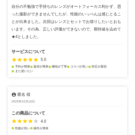
自分の不勉強で手持ちのレンズがオートフォーカス利かず、思
った撮影ができませんでしたが、性能のいっぺんは感じとるこ
とが出来ました。次回はレンズとセットでお借りしたいとおも
います。その為、正しい評価ができないので、期待値を込めて
★4としました。
サービスについて
star
star
star
star
star
5.0
予約が簡単
返却が簡単
梱包が丁寧
コスパが良い
対応が親切
check_circle
check_circle
check_circle
check_circle
check_circle
また使いたい
check_circle
account_circle
匿名 様
2025年10月10日
この商品について
star
star
star
star
star
4.0
性能が良い
操作が簡単
check_circle
check_circle