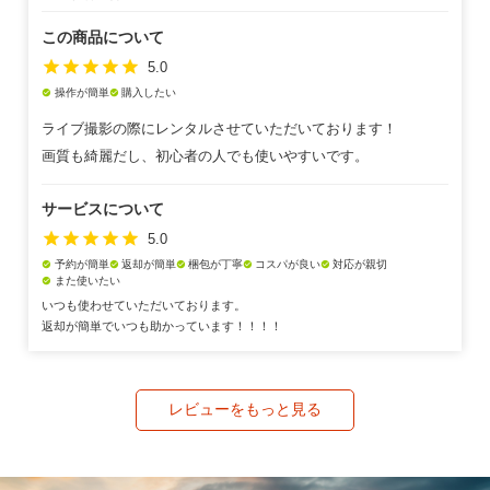
この商品について
star
star
star
star
star
5.0
操作が簡単
購入したい
check_circle
check_circle
ライブ撮影の際にレンタルさせていただいております！
画質も綺麗だし、初心者の人でも使いやすいです。
サービスについて
star
star
star
star
star
5.0
予約が簡単
返却が簡単
梱包が丁寧
コスパが良い
対応が親切
check_circle
check_circle
check_circle
check_circle
check_circle
また使いたい
check_circle
いつも使わせていただいております。
返却が簡単でいつも助かっています！！！！
レビューをもっと見る