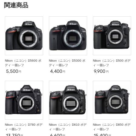
○
○
○
○
○
○
○
関連商品
18
19
20
21
22
23
24
○
○
○
○
○
○
○
25
26
27
28
29
30
31
○
○
○
○
○
○
○
2
3
4
5
6
7
11/1
○
○
○
○
○
○
○
8
9
10
11
12
13
14
○
-
-
-
-
-
-
Nikon（ニコン）D5600 ボ
Nikon（ニコン）D5300 ボ
Nikon（ニコン）D500 ボデ
ディ 一眼レフ
ディ 一眼レフ
ィ 一眼レフ
5,500
4,400
9,900
円
円
円
Nikon（ニコン）D780 ボデ
Nikon（ニコン）D610 ボデ
Nikon（ニコン）D850 ボデ
ィ 一眼レフ
ィ 一眼レフ
ィ 一眼レフ
13,750
6,600
15,400
円
円
円