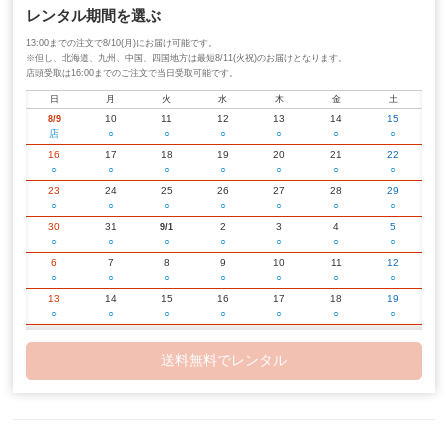
レンタル期間を選ぶ
13:00までの注文で8/10(月)にお届け可能です。
※但し、北海道、九州、中国、四国地方は最短8/11(火祝)のお届けとなります。
店頭受取は16:00までのご注文で当日受取可能です。
日
月
火
水
木
金
土
10
11
12
13
14
15
8/9
店
○
○
○
○
○
○
16
17
18
19
20
21
22
○
○
○
○
○
○
○
23
24
25
26
27
28
29
○
○
○
○
○
○
○
30
31
2
3
4
5
9/1
○
○
○
○
○
○
○
6
7
8
9
10
11
12
○
○
○
○
○
○
○
13
14
15
16
17
18
19
○
○
○
○
○
○
○
20
21
22
23
24
25
26
○
○
○
○
○
○
○
送料無料でレンタル
27
28
29
30
2
3
10/1
○
○
○
○
○
○
○
4
5
6
7
8
9
10
○
○
○
○
○
○
○
11
12
13
14
15
16
17