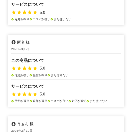
サービスについて
star
star
star
star
star
5.0
返却が簡単
コスパが良い
また使いたい
check_circle
check_circle
check_circle
account_circle
匿名 様
2025年3月7日
この商品について
star
star
star
star
star
5.0
性能が良い
操作が簡単
また借りたい
check_circle
check_circle
check_circle
サービスについて
star
star
star
star
star
5.0
予約が簡単
返却が簡単
コスパが良い
対応が親切
また使いたい
check_circle
check_circle
check_circle
check_circle
check_circle
account_circle
うぉん 様
2025年2月19日