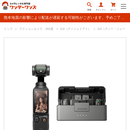
検索
サインイン
カート
熊本地震の影響により配送が遅延する可能性がございます。予めご了承ください。
トップ
アクションカメラ・360度
DJI（ディジェイアイ）
DJI（ディー・ジェー・アイ）