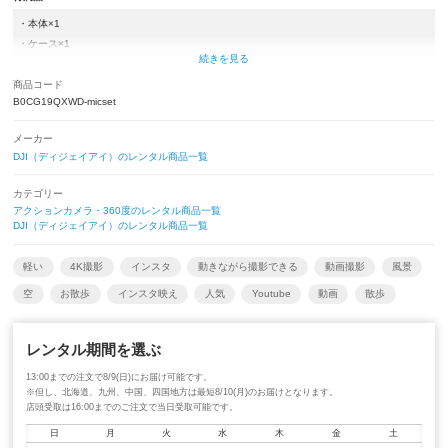
・本体×1
・ケース×1
・クイックスタートガイド（付属していないものもあり）×1
・充電用USBケーブル×1
商品コード
B0CG19QXWD-micset
・ハンドル(1/4インチ ねじ穴付き)×1
・DJI Mic 3トランスミッター×2
メーカー
・DJI Mic 3 レシーバー×1
DJI（ディジェイアイ）のレンタル商品一覧
・DJI Mic 3 充電ケース×1
・DJI Mic 3 スマートフォンアダプター（USB-C）×1
カテゴリー
・USB-C − USB-C データケーブル×1
アクションカメラ・360度のレンタル商品一覧
・DJI Mic 3 ロッキングオーディオアダプターケーブル (3.5mm TRS - TRS)×1
DJI（ディジェイアイ）のレンタル商品一覧
・DJI Mic 3 ウィンドスクリーン（グレー）×2
・DJI Mic 3 ウィンドスクリーン（ブラック）×2
軽い
4K撮影
インスタ
動きながら撮影できる
動画撮影
風景
・DJI Mic 3 マグネット× 2
空
お散歩
インスタ映え
人気
Youtube
動画
散歩
・DJI Mic 3 マグネティッククリップ×2
・DJI Mic 3 キャリーポーチ× 1
レンタル期間を選ぶ
13:00までの注文で8/9(日)にお届け可能です。
※但し、北海道、九州、中国、四国地方は最短8/10(月)のお届けとなります。
店頭受取は16:00までのご注文で当日受取可能です。
日
月
火
水
木
金
土