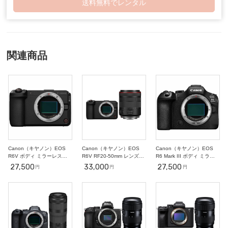
送料無料でレンタル
27
28
29
30
2
3
10/1
○
○
○
○
○
○
○
4
5
6
7
8
9
10
○
○
○
○
○
○
○
11
12
13
14
15
16
17
○
○
○
○
○
○
○
関連商品
18
19
20
21
22
23
24
○
○
○
○
○
○
○
25
26
27
28
29
30
31
○
○
○
○
○
○
○
2
3
4
5
6
7
11/1
○
○
○
○
○
○
○
8
9
10
11
12
13
14
○
○
-
-
-
-
-
Canon（キヤノン）EOS
Canon（キヤノン）EOS
Canon（キヤノン）EOS
R6V ボディ ミラーレス一
R6V RF20-50mm レンズキ
R6 Mark III ボディ ミラー
眼
ット ミラーレス一眼
レス一眼
27,500
33,000
27,500
円
円
円