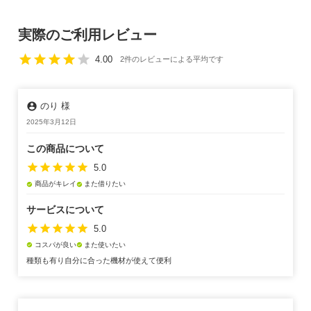
実際のご利用レビュー
star
star
star
star
star
4.00
2件のレビューによる平均です
account_circle
のり 様
2025年3月12日
この商品について
star
star
star
star
star
5.0
商品がキレイ
また借りたい
check_circle
check_circle
サービスについて
star
star
star
star
star
5.0
コスパが良い
また使いたい
check_circle
check_circle
種類も有り自分に合った機材が使えて便利