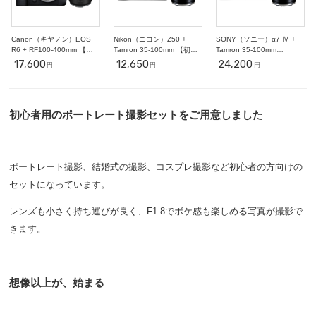
Canon（キヤノン）EOS
Nikon（ニコン）Z50 +
SONY（ソニー）α7 Ⅳ +
R6 + RF100-400mm 【ス
Tamron 35-100mm 【初心
Tamron 35-100mm
ポーツ撮影セット】
者ポートレート撮影セッ
F2.8【初心者ポートレート
17,600
12,650
24,200
円
円
円
ト】
セット】ミラーレス一眼
初心者用のポートレート撮影セットをご用意しました
ポートレート撮影、結婚式の撮影、コスプレ撮影など初心者の方向けの
セットになっています。
レンズも小さく持ち運びが良く、F1.8でボケ感も楽しめる写真が撮影で
きます。
想像以上が、始まる