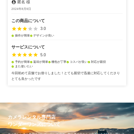
account_circle
匿名 様
2024年8月9日
この商品について
star
star
star
star
star
3.0
操作が簡単
デザインが良い
check_circle
check_circle
サービスについて
star
star
star
star
star
5.0
予約が簡単
返却が簡単
梱包が丁寧
コスパが良い
対応が親切
check_circle
check_circle
check_circle
check_circle
check_circle
また使いたい
check_circle
今回初めて店舗でお借りしました！とても親切で迅速に対応してくださり
とても良かったです
カメラレンタル専門店
ワンダーワンズについて