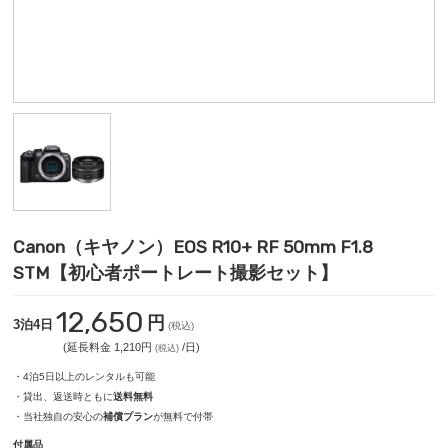
Canon（キヤノン）EOS R10+ RF 50mm F1.8
STM【初心者ポートレート撮影セット】
12,650
円
3泊4日
(税込)
(延長料金 1,210円
/日)
(税込)
・4泊5日以上のレンタルも可能
・貸出、返送時ともに
送料無料
・当社独自の安心の
補償プラン
が無料で付帯
付属品