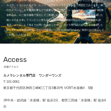
カメラレンタル専門店ワンダーワンズでは、初心者の方からご利用いただける一眼レフ
カメラ、ミラーレスカメラ、レンズ、ビデオカメラなどを多数ご用意しております。旅
行やイベント、お子様の行事などで必要な時だけ手軽にレンタルでき、『3泊4日で往復
送料込み』のご提示価格で安心してご利用いただけます。レンタル商品の返却も届いた
箱にそのまま戻してコンビニに持ち込むだけ！機種の相談やわからないことがあれば、
電話、メール、ＬＩＮＥでお問い合わせください。カメラ専門店だからこその徹底した
メンテナンス＆保管体制。万が一の破損についても2000円のみのご負担だけで安心して
ご利用いただけます。
Access
店舗アクセス
カメラレンタル専門店 ワンダーワンズ
〒101-0061
東京都千代田区神田三崎町三丁目3番20号 VORT水道橋II 5階
JR中央・総武線「水道橋」駅 徒歩2分、都営三田線「水道橋」駅 徒歩6
分