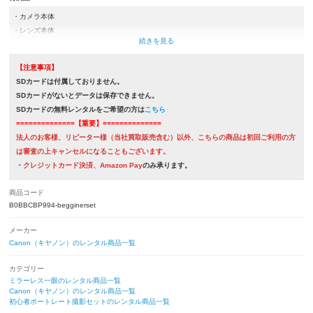
・カメラ本体
・レンズ本体
・取扱説明書
・バッテリー（LP-E17）
【注意事項】
・充電器類(ACアダプター,USBケーブルもしくは充電器)
SDカードは付属しておりません。
・ネックストラップ
SDカードがないとデータは保存できません。
・カメラケース
SDカードの無料レンタルをご希望の方は
こちら
・レンズケース
==============【重要】==============
・レンズフード
法人のお客様、リピーター様（当社買取販売含む）以外、こちらの商品は初回ご利用の方
・ボディキャップ
は審査の上キャンセルになることもございます。
・レンズ前後キャップ
・
クレジットカード決済、Amazon Pay
のみ承ります。
※取扱説明書とレンズフードは付属していない商品もございます。
商品コード
B0BBCBP994-begginerset
メーカー
Canon（キヤノン）のレンタル商品一覧
カテゴリー
ミラーレス一眼のレンタル商品一覧
Canon（キヤノン）のレンタル商品一覧
初心者ポートレート撮影セットのレンタル商品一覧