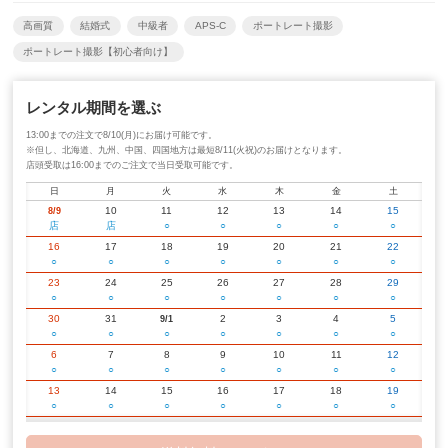
高画質
結婚式
中級者
APS-C
ポートレート撮影
ポートレート撮影【初心者向け】
レンタル期間を選ぶ
13:00までの注文で8/10(月)にお届け可能です。
※但し、北海道、九州、中国、四国地方は最短8/11(火祝)のお届けとなります。
店頭受取は16:00までのご注文で当日受取可能です。
日
月
火
水
木
金
土
10
11
12
13
14
15
8/9
店
店
○
○
○
○
○
16
17
18
19
20
21
22
○
○
○
○
○
○
○
23
24
25
26
27
28
29
○
○
○
○
○
○
○
30
31
2
3
4
5
9/1
○
○
○
○
○
○
○
6
7
8
9
10
11
12
○
○
○
○
○
○
○
13
14
15
16
17
18
19
○
○
○
○
○
○
○
20
21
22
23
24
25
26
○
○
○
○
○
○
○