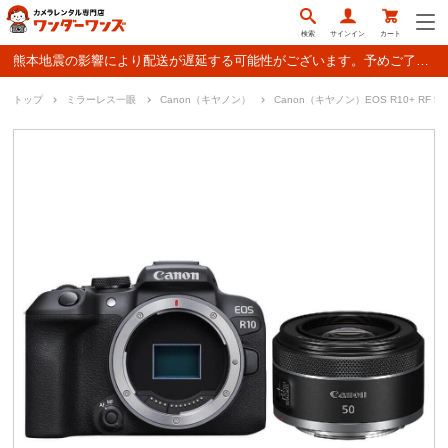
検索
サインイン
カート
熊本地震の影響により配送が遅延する可能性がございます。予めご了承ください。
トップ
ミラーレス一眼
Canon（キヤノン）
Canon（キヤノン）EOS R10+ RF