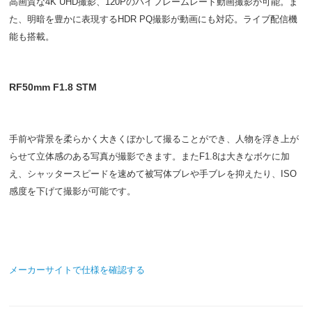
高画質な4K UHD撮影、120Pのハイフレームレート動画撮影が可能。ま
た、明暗を豊かに表現するHDR PQ撮影が動画にも対応。ライブ配信機
能も搭載。
RF50mm F1.8 STM
手前や背景を柔らかく大きくぼかして撮ることができ、人物を浮き上が
らせて立体感のある写真が撮影できます。またF1.8は大きなボケに加
え、シャッタースピードを速めて被写体ブレや手ブレを抑えたり、ISO
感度を下げて撮影が可能です。
メーカーサイトで仕様を確認する