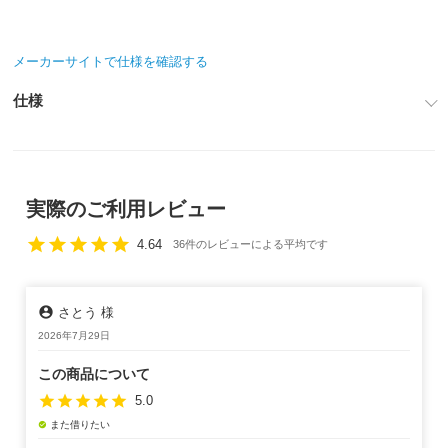
メーカーサイトで仕様を確認する
仕様
実際のご利用レビュー
star
star
star
star
star
4.64
36件のレビューによる平均です
account_circle
さとう 様
2026年7月29日
この商品について
star
star
star
star
star
5.0
また借りたい
check_circle