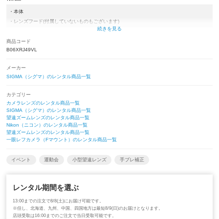
・本体
・レンズフード(付属していないものもございます)
・レンズ前後キャップ
・レンズケース
商品コード
B06XRJ49VL
メーカー
SIGMA（シグマ）のレンタル商品一覧
カテゴリー
カメラレンズのレンタル商品一覧
SIGMA（シグマ）のレンタル商品一覧
望遠ズームレンズのレンタル商品一覧
Nikon（ニコン）のレンタル商品一覧
望遠ズームレンズのレンタル商品一覧
一眼レフカメラ（Fマウント）のレンタル商品一覧
イベント
運動会
小型望遠レンズ
手ブレ補正
レンタル期間を選ぶ
13:00までの注文で8/8(土)にお届け可能です。
※但し、北海道、九州、中国、四国地方は最短8/9(日)のお届けとなります。
店頭受取は16:00までのご注文で当日受取可能です。