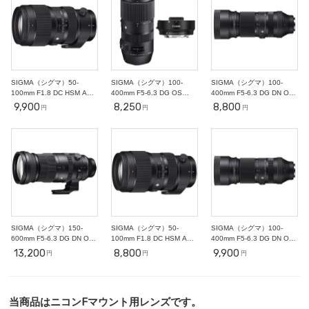
○
○
○
○
○
○
○
25
26
27
28
29
30
31
○
○
○
○
○
○
○
2
3
4
5
6
7
11/1
○
○
○
○
○
○
-
SIGMA（シグマ）50-
SIGMA（シグマ）100-
SIGMA（シグマ）100-
100mm F1.8 DC HSM ART
400mm F5-6.3 DG OS
400mm F5-6.3 DG DN OS
中望遠ズームレンズ Canon
HSM + EF-EOS M 望遠ズ
Contemporary Xマウント用
9,900
8,250
8,800
円
円
円
EFマウント
ームレンズ Canon EF-Mマ
ウント
SIGMA（シグマ）150-
SIGMA（シグマ）50-
SIGMA（シグマ）100-
600mm F5-6.3 DG DN OS
100mm F1.8 DC HSM ART
400mm F5-6.3 DG DN OS
Sports 超望遠ズームレンズ
中望遠ズームレンズ Nikon
Contemporary Eマウント用
13,200
8,800
9,900
円
円
円
SONY Eマウント
Fマウント
当商品はニコンFマウント用レンズです。