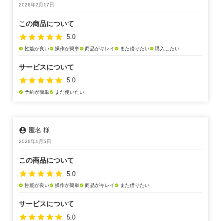
2026年2月17日
この商品について
star
star
star
star
star
5.0
性能が良い
操作が簡単
商品がキレイ
また借りたい
購入したい
check_circle
check_circle
check_circle
check_circle
check_circle
サービスについて
star
star
star
star
star
5.0
予約が簡単
また使いたい
check_circle
check_circle
account_circle
匿名 様
2026年1月5日
この商品について
star
star
star
star
star
5.0
性能が良い
操作が簡単
商品がキレイ
また借りたい
check_circle
check_circle
check_circle
check_circle
サービスについて
star
star
star
star
star
5.0