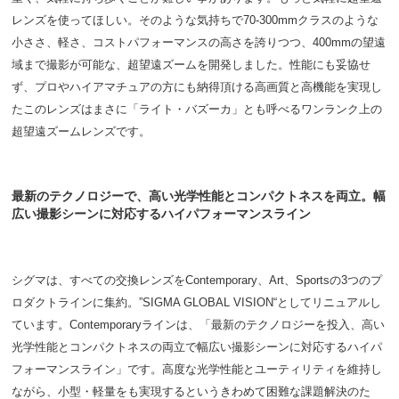
レンズを使ってほしい。そのような気持ちで70-300mmクラスのような
小ささ、軽さ、コストパフォーマンスの高さを誇りつつ、400mmの望遠
域まで撮影が可能な、超望遠ズームを開発しました。性能にも妥協せ
ず、プロやハイアマチュアの方にも納得頂ける高画質と高機能を実現し
たこのレンズはまさに「ライト・バズーカ」とも呼べるワンランク上の
超望遠ズームレンズです。
最新のテクノロジーで、高い光学性能とコンパクトネスを両立。幅
広い撮影シーンに対応するハイパフォーマンスライン
シグマは、すべての交換レンズをContemporary、Art、Sportsの3つのプ
ロダクトラインに集約。”SIGMA GLOBAL VISION“としてリニュアルし
ています。Contemporaryラインは、「最新のテクノロジーを投入、高い
光学性能とコンパクトネスの両立で幅広い撮影シーンに対応するハイパ
フォーマンスライン」です。高度な光学性能とユーティリティを維持し
ながら、小型・軽量をも実現するというきわめて困難な課題解決のた