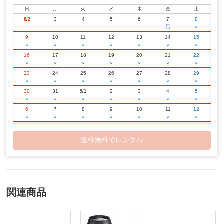
日
月
火
水
木
金
土
3
4
5
6
7
8
8/2
-
-
-
-
-
店
○
9
10
11
12
13
14
15
○
○
○
○
○
○
○
16
17
18
19
20
21
22
○
○
○
○
○
○
○
23
24
25
26
27
28
29
○
○
○
○
○
○
○
30
31
2
3
4
5
9/1
○
○
○
○
○
○
○
6
7
8
9
10
11
12
○
○
○
○
○
○
○
13
14
15
16
17
18
19
○
○
○
○
○
○
○
送料無料でレンタル
20
21
22
23
24
25
26
○
○
○
○
○
○
○
27
28
29
30
2
3
10/1
○
○
○
○
○
○
○
4
5
6
7
8
9
10
○
○
○
○
○
○
○
関連商品
11
12
13
14
15
16
17
○
○
○
○
○
○
○
18
19
20
21
22
23
24