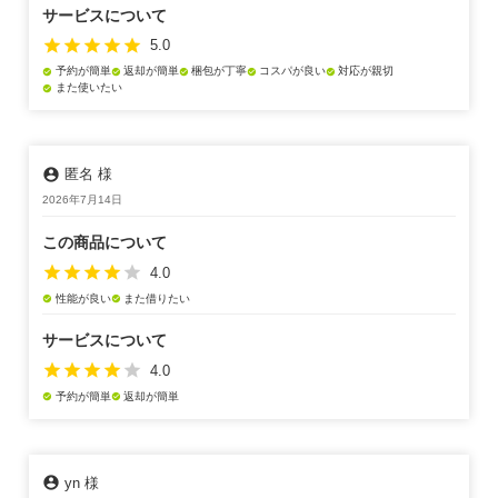
サービスについて
star
star
star
star
star
5.0
予約が簡単
返却が簡単
梱包が丁寧
コスパが良い
対応が親切
check_circle
check_circle
check_circle
check_circle
check_circle
また使いたい
check_circle
account_circle
匿名 様
2026年7月14日
この商品について
star
star
star
star
star
4.0
性能が良い
また借りたい
check_circle
check_circle
サービスについて
star
star
star
star
star
4.0
予約が簡単
返却が簡単
check_circle
check_circle
account_circle
yn 様