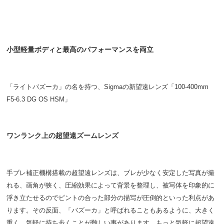
小型軽量ボディと最高のパフォーマンスを両立
「ライトバズーカ」の名を持つ、Sigmaの新望遠レンズ「100-400mm
F5-6.3 DG OS HSM」
ワンランク上の超望遠ズームレンズ
手ブレ補正機構搭載の超望遠レンズは、ブレが少なく安定した写真が撮
れる、画角が狭く、圧縮効果によって背景を整理し、被写体を印象的に
浮き立たせるのでピントの合った部分の描写が圧倒的といった利点があ
ります。その反面、「バズーカ」と呼ばれることもあるように、大きく
重く、気軽に持ち歩くことが難しい事があります。もっと気軽に超望遠