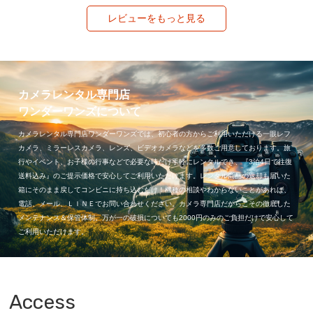
レビューをもっと見る
カメラレンタル専門店
ワンダーワンズについて
カメラレンタル専門店ワンダーワンズでは、初心者の方からご利用いただける一眼レフ
カメラ、ミラーレスカメラ、レンズ、ビデオカメラなどを多数ご用意しております。旅
行やイベント、お子様の行事などで必要な時だけ手軽にレンタルでき、『3泊4日で往復
送料込み』のご提示価格で安心してご利用いただけます。レンタル商品の返却も届いた
箱にそのまま戻してコンビニに持ち込むだけ！機種の相談やわからないことがあれば、
電話、メール、ＬＩＮＥでお問い合わせください。カメラ専門店だからこその徹底した
メンテナンス＆保管体制。万が一の破損についても2000円のみのご負担だけで安心して
ご利用いただけます。
Access