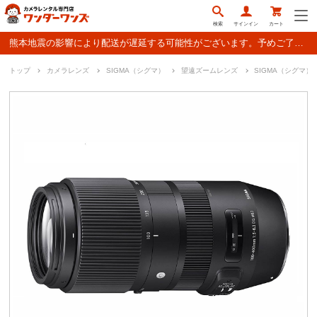
検索
サインイン
カート
熊本地震の影響により配送が遅延する可能性がございます。予めご了承ください。
トップ
カメラレンズ
SIGMA（シグマ）
望遠ズームレンズ
SIGMA（シグマ）10