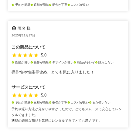
予約が簡単
返却が簡単
梱包が丁寧
コスパが良い
check_circle
check_circle
check_circle
check_circle
account_circle
匿名 様
2025年11月17日
この商品について
star
star
star
star
star
5.0
性能が良い
操作が簡単
デザインが良い
商品がキレイ
購入したい
check_circle
check_circle
check_circle
check_circle
check_circle
操作性や性能等含め、とても気に入りました！
サービスについて
star
star
star
star
star
5.0
予約が簡単
返却が簡単
梱包が丁寧
コスパが良い
また使いたい
check_circle
check_circle
check_circle
check_circle
check_circle
予約や返却方法が分かりやすかったので、とてもスムーズに安心してレン
タルできました。
状態の綺麗な商品を気軽にレンタルできてとても満足です。