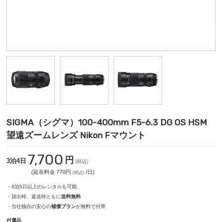
SIGMA（シグマ）100-400mm F5-6.3 DG OS HSM
望遠ズームレンズ Nikon Fマウント
7,700
円
3泊4日
(税込)
(延長料金 770円
/日)
(税込)
・4泊5日以上のレンタルも可能
・貸出時、返送時ともに
送料無料
・当社独自の安心の
補償プラン
が無料で付帯
付属品