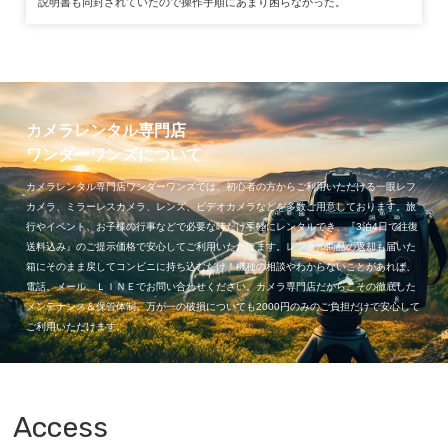
説明書も同封されていたので操作手順にあまり困らなかった。
カメラレンタル専門店
ワンダーワンズについて
カメラレンタル専門店ワンダーワンズでは、初心者の方からご利用いただける一眼レフ
カメラ、ミラーレスカメラ、レンズ、ビデオカメラなどを多数ご用意しております。旅
行やイベント、お子様の行事などで必要な時だけ手軽にレンタルでき、『3泊4日で往復
送料込み』のご提示価格で安心してご利用いただけます。レンタル商品の返却も届いた
箱にそのまま戻してコンビニに持ち込むだけ！機種の相談やわからないことがあれば、
電話、メール、ＬＩＮＥでお問い合わせください。カメラ専門店だからこその徹底した
メンテナンス＆保管体制。万が一の破損についても2000円のみのご負担だけで安心して
ご利用いただけます。
Access