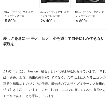
Nikon（ニコン）Z30 ボデ
Nikon（ニコン）Z6III ボデ
Nikon（ニコン）Z50 ボデ
ィ ミラーレス一眼
ィ ミラーレス一眼
ィ ミラーレス一眼
5,500
26,400
6,600
円
円
円
愛しさを形に ― 手と、目と、心を通して自分にしかできない
表現を
Z f の「f」には「Fusion＝融合」という意味が込められています。 それ
は、過去、現在、未来の融合だけででなく、70年以上にわたるニコンの
革新と精緻なものづくりの伝統、最先端のフルサイズミラーレス技術の
結び付きを表しています。また「f」は、ニコンの歴史において象徴的な
モデルであることも意味しています。