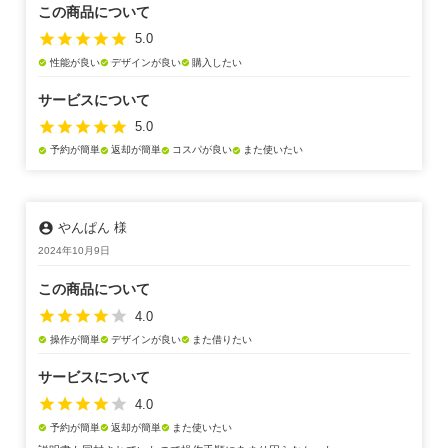
この商品について
star
star
star
star
star
5.0
性能が良い
デザインが良い
購入したい
check_circle
check_circle
check_circle
サービスについて
star
star
star
star
star
5.0
予約が簡単
返却が簡単
コスパが良い
また使いたい
check_circle
check_circle
check_circle
check_circle
account_circle
やんぱん 様
2024年10月9日
この商品について
star
star
star
star
star
4.0
操作が簡単
デザインが良い
また借りたい
check_circle
check_circle
check_circle
サービスについて
star
star
star
star
star
4.0
予約が簡単
返却が簡単
また使いたい
check_circle
check_circle
check_circle