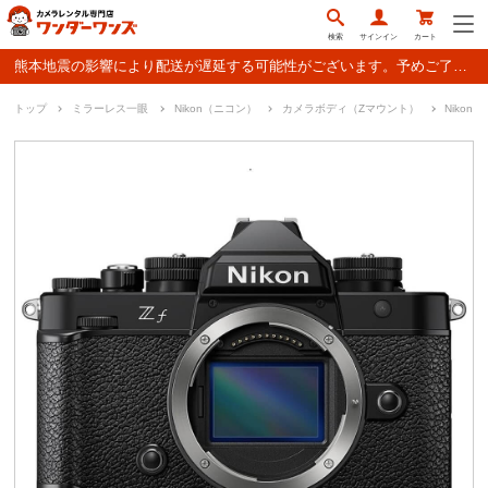
検索
サインイン
カート
熊本地震の影響により配送が遅延する可能性がございます。予めご了承ください。
トップ
ミラーレス一眼
Nikon（ニコン）
カメラボディ（Zマウント）
Niko