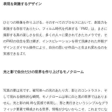
表現を刺激するデザイン
ひとつの映像を作り上げる。そのすべてのプロセスにおいて、創造力を
刺激する存在でありたい。フィルム時代を代表する「FM2」は、まさに
撮影する真の楽しさを伝え、多くの人々に愛されてきたカメラです。そ
のFM2の信念を受け継ぎ、インスピレーションを得て洗練された外観デ
ザインとダイヤル操作により、自分の思いが作品へと生まれ変わるのを
実感できる Z f。
光と影で自分だけの世界を作り上げるモノクローム
写真の要は光です。被写体への光のあたり方、影とのコントラスト、そ
して現れる個性的な瞬間。モノクロームは単に白と黒の世界ではありま
せん。光と影の純 粋な質感で表現し、形と奥行きというシンプルなグラ
フィック要素で構成される世界。情報が少ないからこそ、これまでにな