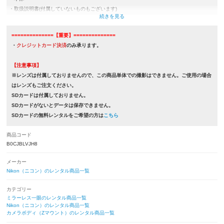
・取扱説明書(付属していないものもございます)
・バッテリー(EN-EL15c)
・USBケーブル
==============【重要】==============
・ネックストラップ
・
クレジットカード決済
のみ承ります。
・カメラケース
・ボディキャップ
【注意事項】
※レンズは付属しておりませんので、この商品単体での撮影はできません。ご使用の場合
はレンズもご注文ください。
SDカードは付属しておりません。
SDカードがないとデータは保存できません。
SDカードの無料レンタルをご希望の方は
こちら
商品コード
B0CJBLVJH8
メーカー
Nikon（ニコン）のレンタル商品一覧
カテゴリー
ミラーレス一眼のレンタル商品一覧
Nikon（ニコン）のレンタル商品一覧
カメラボディ（Zマウント）のレンタル商品一覧