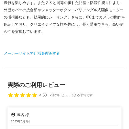
撮影を楽しめます。また Z 8 と同等の優れた防塵・防滴性能※により、
外観カバーの接合部やシャッターボタン、バリアングル式画像モニター
の機構部なども、効果的にシーリング。さらに、0℃までカメラの動作を
保証しており、クリエイティブな旅を共にし、長く愛用できる、高い耐
久性を実現しています。
メーカーサイトで仕様を確認する
実際のご利用レビュー
star
star
star
star
star
4.50
2件のレビューによる平均です
account_circle
匿名 様
2025年6月3日