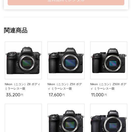
27
28
29
30
2
3
10/1
○
○
○
○
○
○
○
4
5
6
7
8
9
10
○
○
○
○
○
○
○
11
12
13
14
15
16
17
○
○
○
○
○
○
○
関連商品
18
19
20
21
22
23
24
○
○
○
○
○
○
○
25
26
27
28
29
30
31
○
○
○
○
○
○
○
2
3
4
5
6
7
11/1
○
○
○
○
○
○
○
8
9
10
11
12
13
14
○
○
-
-
-
-
-
Nikon（ニコン）Z8 ボディ
Nikon（ニコン）Z5II ボデ
Nikon（ニコン）Z50II ボデ
ミラーレス一眼
ィ ミラーレス一眼
ィ ミラーレス一眼
35,200
17,600
11,000
円
円
円