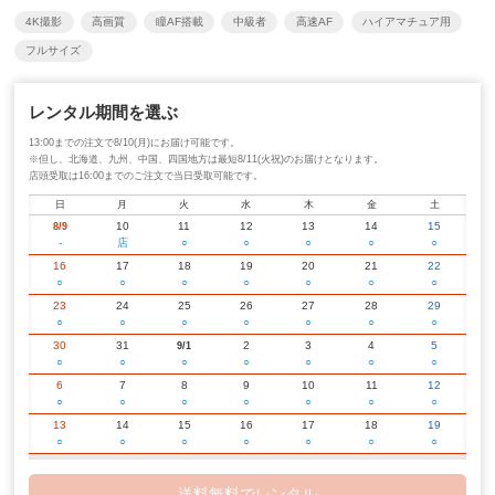
4K撮影
高画質
瞳AF搭載
中級者
高速AF
ハイアマチュア用
フルサイズ
レンタル期間を選ぶ
13:00までの注文で8/10(月)にお届け可能です。
※但し、北海道、九州、中国、四国地方は最短8/11(火祝)のお届けとなります。
店頭受取は16:00までのご注文で当日受取可能です。
日
月
火
水
木
金
土
10
11
12
13
14
15
8/9
-
店
○
○
○
○
○
16
17
18
19
20
21
22
○
○
○
○
○
○
○
23
24
25
26
27
28
29
○
○
○
○
○
○
○
30
31
2
3
4
5
9/1
○
○
○
○
○
○
○
6
7
8
9
10
11
12
○
○
○
○
○
○
○
13
14
15
16
17
18
19
○
○
○
○
○
○
○
20
21
22
23
24
25
26
○
○
○
○
○
○
○
送料無料でレンタル