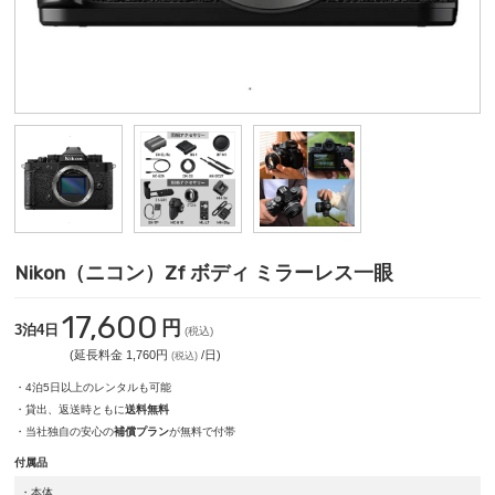
Nikon（ニコン）Zf ボディ ミラーレス一眼
17,600
円
3泊4日
(税込)
(延長料金 1,760円
/日)
(税込)
・4泊5日以上のレンタルも可能
・貸出、返送時ともに
送料無料
・当社独自の安心の
補償プラン
が無料で付帯
付属品
・本体