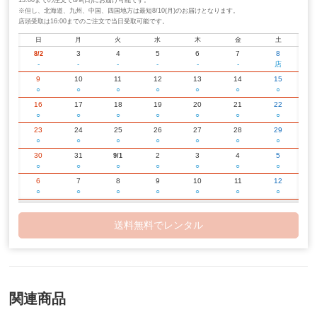
13:00までの注文で8/9(日)にお届け可能です。
※但し、北海道、九州、中国、四国地方は最短8/10(月)のお届けとなります。
店頭受取は16:00までのご注文で当日受取可能です。
日
月
火
水
木
金
土
3
4
5
6
7
8
8/2
-
-
-
-
-
-
店
9
10
11
12
13
14
15
○
○
○
○
○
○
○
16
17
18
19
20
21
22
○
○
○
○
○
○
○
23
24
25
26
27
28
29
○
○
○
○
○
○
○
30
31
2
3
4
5
9/1
○
○
○
○
○
○
○
6
7
8
9
10
11
12
○
○
○
○
○
○
○
13
14
15
16
17
18
19
○
○
○
○
○
○
○
送料無料でレンタル
20
21
22
23
24
25
26
○
○
○
○
○
○
○
27
28
29
30
2
3
10/1
○
○
○
○
○
○
○
4
5
6
7
8
9
10
○
○
○
○
○
○
○
関連商品
11
12
13
14
15
16
17