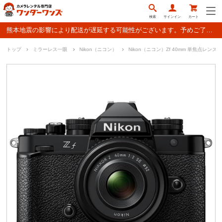
検索
サインイン
カート
熊本地震の影響により配送が遅延する可能性がございます。予めご了承ください。
トップ
ミラーレス一眼
Nikon（ニコン）
Nikon（ニコン）Zf 40mm 単焦点レン