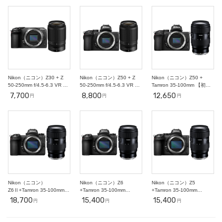
○
○
○
○
○
○
○
18
19
20
21
22
23
24
○
○
○
○
○
○
○
25
26
27
28
29
30
31
○
○
○
○
○
○
○
2
3
4
5
6
7
11/1
○
○
○
○
○
○
○
Nikon（ニコン）Z30 + Z
Nikon（ニコン）Z50 + Z
Nikon（ニコン）Z50 +
50-250mm f/4.5-6.3 VR Z
50-250mm f/4.5-6.3 VR Z
Tamron 35-100mm 【初心
マウント 【望遠撮影セッ
マウント 【望遠撮影セッ
者ポートレート撮影セッ
7,700
8,800
12,650
円
円
円
ト】
ト】
ト】
Nikon（ニコン）
Nikon（ニコン）Z6
Nikon（ニコン）Z5
Z6Ⅱ+Tamron 35-100mm
+Tamron 35-100mm
+Tamron 35-100mm
f/2.8【初心者ポートレート
f/2.8【初心者ポートレート
f/2.8【初心者ポートレート
18,700
15,400
15,400
円
円
円
撮影セット】
撮影セット】
撮影セット】