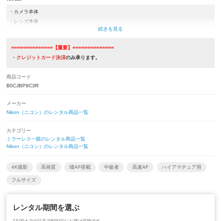
・カメラ本体
・レンズ本体
・取扱説明書(付属していないものもございます)
・バッテリー（EN-EL15c）
==============【重要】==============
・USBケーブル
・
クレジットカード決済
のみ承ります。
・ネックストラップ
・カメラケース
商品コード
・レンズキャップ
B0CJBP9C3R
メーカー
Nikon（ニコン）のレンタル商品一覧
カテゴリー
ミラーレス一眼のレンタル商品一覧
Nikon（ニコン）のレンタル商品一覧
4K撮影
高画質
瞳AF搭載
中級者
高速AF
ハイアマチュア用
フルサイズ
レンタル期間を選ぶ