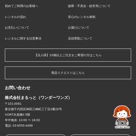
初めてご利用のお客様へ
故障・不具合・紛失等について
レンタルの流れ
安心のレンタル体制
お支払いについて
お届けについて
レンタルに関する注意事項
店頭受取について
【法人様】10個以上ご注文をご希望の方はこちら
商品リクエストはこちら
お問い合わせ
株式会社まるっと（ワンダーワンズ）
〒101-0061
東京都千代田区神田三崎町三丁目3番20号
VORT水道橋II 5階
年中無休: 10:00 〜 18:00
電話: 03-6555-4498