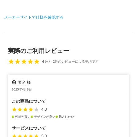
メーカーサイトで仕様を確認する
実際のご利用レビュー
star
star
star
star
star
4.50
2件のレビューによる平均です
account_circle
匿名 様
2025年4月9日
この商品について
star
star
star
star
star
4.0
性能が良い
デザインが良い
購入したい
check_circle
check_circle
check_circle
サービスについて
star
star
star
star
star
5.0