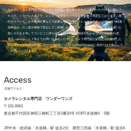
ワンダーワンズについて
カメラレンタル専門店ワンダーワンズでは、初心者の方からご利用いただける一眼レフ
カメラ、ミラーレスカメラ、レンズ、ビデオカメラなどを多数ご用意しております。旅
行やイベント、お子様の行事などで必要な時だけ手軽にレンタルでき、『3泊4日で往復
送料込み』のご提示価格で安心してご利用いただけます。レンタル商品の返却も届いた
箱にそのまま戻してコンビニに持ち込むだけ！機種の相談やわからないことがあれば、
電話、メール、ＬＩＮＥでお問い合わせください。カメラ専門店だからこその徹底した
メンテナンス＆保管体制。万が一の破損についても2000円のみのご負担だけで安心して
ご利用いただけます。
Access
店舗アクセス
カメラレンタル専門店 ワンダーワンズ
〒101-0061
東京都千代田区神田三崎町三丁目3番20号 VORT水道橋II 5階
JR中央・総武線「水道橋」駅 徒歩2分、都営三田線「水道橋」駅 徒歩6