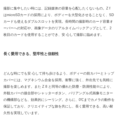
撮影に集中したい時には、記録媒体の容量を心配したくないもの。Z f
はmicroSDカードの採用により、ボディーを大型化させることなく、SD
カードも使えるダブルスロットを実現。長時間の撮影時のカード容量オ
ーバーへの対応や、画像データのリアルタイムバックアップとして、2
枚目のカードを使用することができ、安 心して撮影に臨めます。
長く愛用できる、堅牢性と信頼性
どんな時にでも安 心して持ち歩けるよう、ボディーの前カバーとトップ
カバーには、マグネシウム合金を採用。衝撃に強く、外出先でも気軽に
撮影を楽しめます。また Z 8 と同等の優れた防塵・防滴性能※により、
外観カバーの接合部やシャッターボタン、バリアングル式画像モニター
の機構部なども、効果的にシーリング。さらに、0℃までカメラの動作を
保証しており、クリエイティブな旅を共にし、長く愛用できる、高い耐
久性を実現しています。