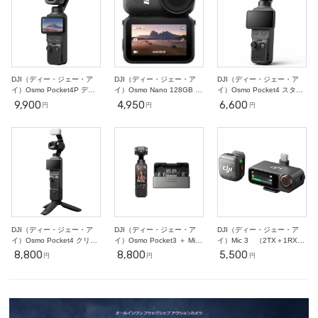
25
26
27
28
29
30
31
○
○
○
○
○
○
○
2
3
4
5
6
7
11/1
○
○
○
○
○
○
-
DJI（ディー・ジェー・ア
DJI（ディー・ジェー・ア
DJI（ディー・ジェー・ア
イ）Osmo Pocket4P デュ
イ）Osmo Nano 128GB ス
イ）Osmo Pocket4 スタン
アルレンズ スタンダードコ
タンダードコンボ VLOG カ
ダードコンボ VLOG カメラ
9,900
4,950
6,600
円
円
円
ンボ VLOG カメラ
メラ
DJI（ディー・ジェー・ア
DJI（ディー・ジェー・ア
DJI（ディー・ジェー・ア
イ）Osmo Pocket4 クリエ
イ）Osmo Pocket3 ＋ Mic
イ）Mic 3 （2TX＋1RX＋
イターコンボ VLOG カメラ
3 セット
充電ケース）
8,800
8,800
5,500
円
円
円