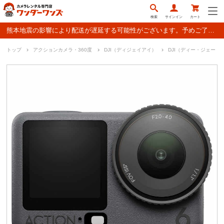
検索
サインイン
カート
熊本地震の影響により配送が遅延する可能性がございます。予めご了承ください。
トップ
アクションカメラ・360度
DJI（ディジェイアイ）
DJI（ディー・ジェー・アイ