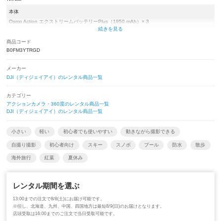
本体
Osmo Action エクストリームバッテリーPlus（1950 mAh）× 3
Osmo両方向クイックリリース式アダプターマウント× 2
Osmo Action 接着式カーブベース× 1
商品コード
B0FM3YTRGD
Osmo 止めねじ× 2
USB-C to USB-C PD ケーブル (USB 3.1)× 1
メーカー
Osmo 多機能バッテリーケース 3× 1
DJI（ディジェイアイ）のレンタル商品一覧
Osmo 1.5 m 延長ロッド× 1
カテゴリー
アクションカメラ・360度のレンタル商品一覧
DJI（ディジェイアイ）のレンタル商品一覧
小さい
軽い
初心者でも使いやすい
動きながら撮影できる
自撮り撮影
初心者向け
スキー
スノボ
プール
防水
散歩
海外旅行
紅葉
夏休み
レンタル期間を選ぶ
13:00までの注文で8/8(土)にお届け可能です。
※但し、北海道、九州、中国、四国地方は最短8/9(日)のお届けとなります。
店頭受取は16:00までのご注文で当日受取可能です。