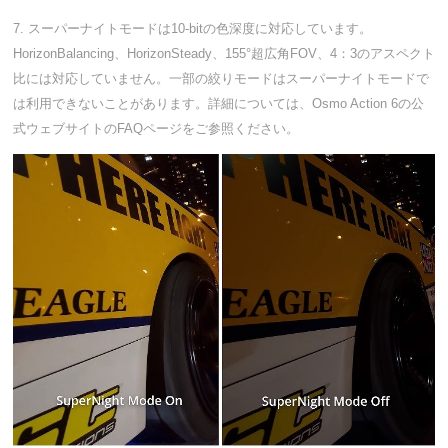
7. スーパーナイトモードは10-bitの色深度に対応しています。
HorizonBalancing、HorizonSteady、155°超広角FOV、4：3のアスペクト
比には対応していません。一部の絞りモードはスーパーナイトモードで
は利用できないことがあります。詳細については、Osmo Action 6の公
式ウェブサイトのFAQページをご参照ください。