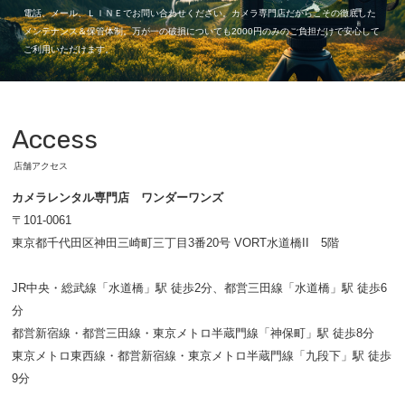
電話、メール、ＬＩＮＥでお問い合わせください。カメラ専門店だからこその徹底した
メンテナンス＆保管体制。万が一の破損についても2000円のみのご負担だけで安心して
ご利用いただけます。
Access
店舗アクセス
カメラレンタル専門店 ワンダーワンズ
〒101-0061
東京都千代田区神田三崎町三丁目3番20号 VORT水道橋II 5階
JR中央・総武線「水道橋」駅 徒歩2分、都営三田線「水道橋」駅 徒歩6
分
都営新宿線・都営三田線・東京メトロ半蔵門線「神保町」駅 徒歩8分
東京メトロ東西線・都営新宿線・東京メトロ半蔵門線「九段下」駅 徒歩
9分