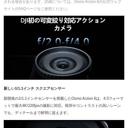
される場合があります。詳細については、Osmo Action 6の公式ウェブ
サイトのFAQページをご参照ください。
新しい1/1.1インチ スクエアセンサー
新開発の1/1.1インチセンサーを搭載したOsmo Action 6は、4:3フォーマ
ットで最大4K/120fpsの撮影に対応。暗所やコントラストの高いシーン
でも、ディテールまで鮮明に捉えます。