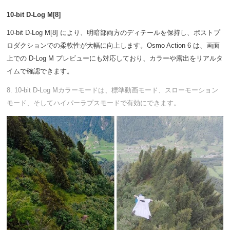
10-bit D-Log M[8]
10-bit D-Log M[8] により、明暗部両方のディテールを保持し、ポストプ
ロダクションでの柔軟性が大幅に向上します。Osmo Action 6 は、画面
上での D-Log M プレビューにも対応しており、カラーや露出をリアルタ
イムで確認できます。
8. 10-bit D-Log Mカラーモードは、標準動画モード、スローモーション
モード、そしてハイパーラプスモードで有効にできます。