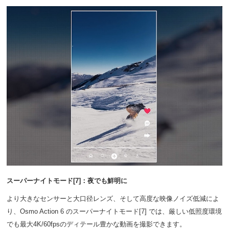
スーパーナイトモード[7]：夜でも鮮明に
より大きなセンサーと大口径レンズ、そして高度な映像ノイズ低減によ
り、Osmo Action 6 のスーパーナイトモード[7] では、厳しい低照度環境
でも最大4K/60fpsのディテール豊かな動画を撮影できます。