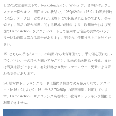
1. 25℃の室温環境下で、RockSteadyオン、Wi-Fiオフ、音声操作とジェ
スチャー操作オフ、画面オフの状態で、1080p/24fps（16:9）動画撮影時
に測定。データは、管理された環境下にて収集されたものであり、参考
値です。製品の動作温度に関する現地の規制により、欧州連合および英
国でOsmo Action 6をアクティベートして使用する場合の実際のバッテ
リー駆動時間は異なる場合があります。実際のご使用状況をご参照くだ
さい。
15. どちらの手も2メートルの範囲内で検出可能です。手で頭を覆わない
でください。手のひらを開いてかざすと、動画の録画開始・停止、また
は写真撮影ができます。有効距離は今後のファームウェア更新により変
わる場合があります。
24. 被写体トラッキングモードは横向き撮影でのみ使用可能で、アスペ
クト比16：9および9：16、最大2.7K/60fpsの動画撮影に対応していま
す。Osmo Action 6 マクロレンズ装着時は、被写体トラッキング機能は
利用できません。