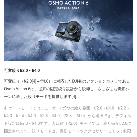
可変絞りf/2.0～f/4.0
可変絞り（f/2.0[4]～f/4.0）に対応したDJI初のアクションカメラである
Osmo Action 6は、従来の固定絞り設計から脱却し、さまざまな撮影シ
ーンに適した絞りモードを提供します[4]。
4. オートモードでは、ユーザーは5つの絞り範囲（f/2.0～f/4.0、f/2.2～
f/4.0、f/2.4～f/4.0、f/2.6～f/4.0、f/2.8～f/4.0）から選択でき、デフォル
ト設定はf/2.0～f/4.0です。大口径（f/2.0）モードでは、絞り値がf/2.0に
固定されます。絞りモードは、撮影モードやアクセサリーによって制限