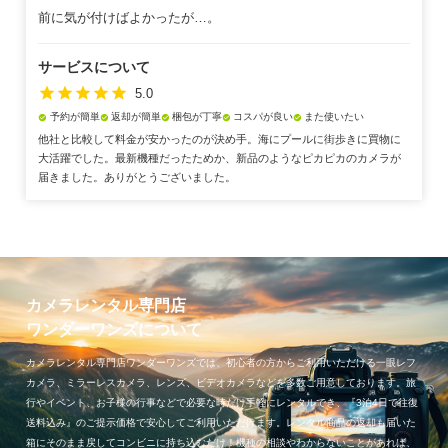
前に気が付けばよかったが…。
サービスについて
star
star
star
star
star
5.0
予約が簡単
返却が簡単
梱包が丁寧
コスパが良い
また使いたい
check_circle
check_circle
check_circle
check_circle
check_circle
他社と比較して料金が安かったのが決め手。海にプールに街歩きに買物に
大活躍でした。最新機種だったためか、新品のようなピカピカのカメラが
届きました。ありがとうございました。
カメラレンタル専門店
ワンダーワンズについて
カメラレンタル専門店ワンダーワンズでは、初心者の方からご利用いただける一眼レフ
カメラ、ミラーレスカメラ、レンズ、ビデオカメラなどを多数ご用意しております。旅
行やイベント、お子様の行事などで必要な時だけ手軽にレンタルでき、『3泊4日で往復
送料込み』のご提示価格で安心してご利用いただけます。レンタル商品の返却も届いた
箱にそのまま戻してコンビニに持ち込むだけ！機種の相談やわからないことがあれば、