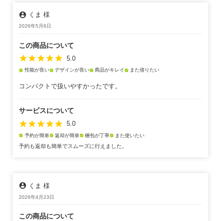
account_circle
くま 様
2026年5月6日
この商品について
star
star
star
star
star
5.0
性能が良い
デザインが良い
商品がキレイ
また借りたい
check_circle
check_circle
check_circle
check_circle
コンパクトで扱いやすかったです。
サービスについて
star
star
star
star
star
5.0
予約が簡単
返却が簡単
梱包が丁寧
また使いたい
check_circle
check_circle
check_circle
check_circle
予約も返却も簡単でスムーズに行えました。
account_circle
くま 様
2026年4月23日
この商品について