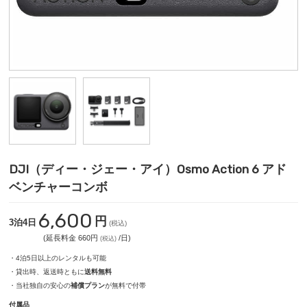
DJI（ディー・ジェー・アイ）Osmo Action 6 アド
ベンチャーコンボ
6,600
円
3泊4日
(税込)
(延長料金 660円
/日)
(税込)
・4泊5日以上のレンタルも可能
・貸出時、返送時ともに
送料無料
・当社独自の安心の
補償プラン
が無料で付帯
付属品