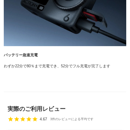
バッテリー急速充電
わずか22分で80％まで充電でき、52分でフル充電が完了します
実際のご利用レビュー
star
star
star
star
star
4.67
3件のレビューによる平均です