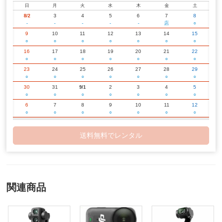
日
月
火
水
木
金
土
3
4
5
6
7
8
8/2
-
-
-
-
-
店
○
9
10
11
12
13
14
15
○
○
○
○
○
○
○
16
17
18
19
20
21
22
○
○
○
○
○
○
○
23
24
25
26
27
28
29
○
○
○
○
○
○
○
30
31
2
3
4
5
9/1
○
○
○
○
○
○
○
6
7
8
9
10
11
12
○
○
○
○
○
○
○
13
14
15
16
17
18
19
○
○
○
○
○
○
○
送料無料でレンタル
20
21
22
23
24
25
26
○
○
○
○
○
○
○
27
28
29
30
2
3
10/1
○
○
○
○
○
○
○
4
5
6
7
8
9
10
○
○
○
○
○
○
○
関連商品
11
12
13
14
15
16
17
○
○
○
○
○
○
○
18
19
20
21
22
23
24
○
○
○
○
○
○
○