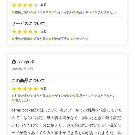
star
star
star
star
star
4.0
性能が良い
操作が簡単
デザインが良い
商品がキレイ
また借りたい
check_circle
check_circle
check_circle
check_circle
check_circle
サービスについて
star
star
star
star
star
5.0
予約が簡単
返却が簡単
梱包が丁寧
また使いたい
check_circle
check_circle
check_circle
check_circle
account_circle
ikkugtr 様
2026年2月22日
この商品について
star
star
star
star
star
5.0
性能が良い
操作が簡単
デザインが良い
商品がキレイ
また借りたい
check_circle
check_circle
check_circle
check_circle
check_circle
購入したい
check_circle
osmo pocket3と迷ったが、海とプールでの利用を想定していた
のでこちらに決定。紙の説明書がなく、届いたときに軽く設定
いじっただけで十分に使えた。カス前に気が付いたが、撮影モ
ードが色々あって歪みの補正ができるものがあったようだ、事