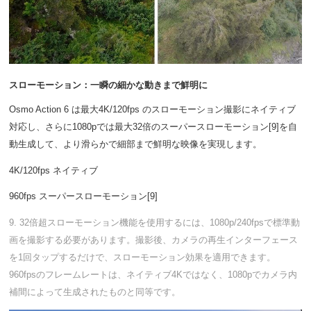
スローモーション：一瞬の細かな動きまで鮮明に
Osmo Action 6 は最大4K/120fps のスローモーション撮影にネイティブ
対応し、さらに1080pでは最大32倍のスーパースローモーション[9]を自
動生成して、より滑らかで細部まで鮮明な映像を実現します。
4K/120fps ネイティブ
960fps スーパースローモーション[9]
9. 32倍超スローモーション機能を使用するには、1080p/240fpsで標準動
画を撮影する必要があります。撮影後、カメラの再生インターフェース
を1回タップするだけで、スローモーション効果を適用できます。
960fpsのフレームレートは、ネイティブ4Kではなく、1080pでカメラ内
補間によって生成されたものと同等です。