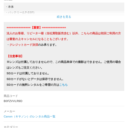
・本体
・バッテリー(LP-E6P)
・取扱説明書
・充電器類
==============【重要】==============
・カメラケース
法人のお客様、リピーター様（当社買取販売含む）以外、こちらの商品は初回ご利用の方
は審査の上キャンセルになることもございます。
※取扱説明書は付属していない商品もございます。
・
クレジットカード決済
のみ承ります。
【注意事項】
※レンズは付属しておりませんので、この商品単体での撮影はできません。ご使用の場合
はレンズもご注文ください。
SDカードは付属しておりません。
SDカードがないとデータは保存できません。
SDカードの無料レンタルをご希望の方は
こちら
商品コード
B0FZVVLR9D
メーカー
Canon（キヤノン）のレンタル商品一覧
カテゴリー