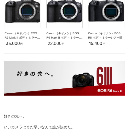
Canon（キヤノン）EOS
Canon（キヤノン）EOS
Canon（キヤノン）EOS
R5 Mark II ボディ ミラーレ
R6 Mark II ボディ ミラーレ
R8 ボディ ミラーレス一眼
ス一眼
ス一眼
33,000
22,000
15,400
円
円
円
好きの先へ。
いいカメラはまだ早いなんて誰が決めた。