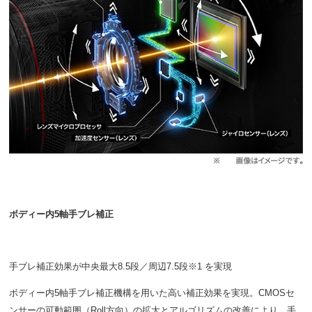
ボディー内5軸手ブレ補正
手ブレ補正効果が中央最大8.5段／周辺7.5段※1 を実現
ボディー内5軸手ブレ補正機構を用いた高い補正効果を実現。CMOSセ
ンサーの可動範囲（Roll方向）の拡大とアルゴリズムの改善により、手