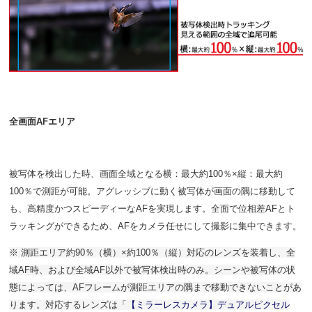
全画面AFエリア
被写体を検出した時、画面全域となる横：最大約100％×縦：最大約
100％で測距が可能。アグレッシブに動く被写体が画面の隅に移動して
も、高精度かつスピーディーなAFを実現します。全面で位相差AFとト
ラッキングができるため、AFをカメラ任せにして撮影に集中できます。
※ 測距エリア約90％（横）×約100％（縦）対応のレンズを装着し、全
域AF時、および全域AF以外で被写体検出時のみ。シーンや被写体の状
態によっては、AFフレームが測距エリアの隅まで移動できないことがあ
ります。対応するレンズは「
【ミラーレスカメラ】デュアルピクセル