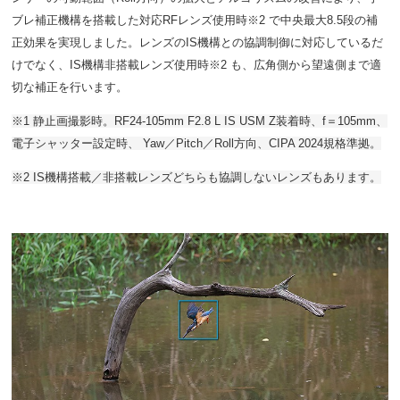
ブレ補正機構を搭載した対応RFレンズ使用時※2 で中央最大8.5段の補
正効果を実現しました。レンズのIS機構との協調制御に対応しているだ
けでなく、IS機構非搭載レンズ使用時※2 も、広角側から望遠側まで適
切な補正を行います。
※1 静止画撮影時。RF24-105mm F2.8 L IS USM Z装着時、f＝105mm、
電子シャッター設定時、 Yaw／Pitch／Roll方向、CIPA 2024規格準拠。
※2 IS機構搭載／非搭載レンズどちらも協調しないレンズもあります。