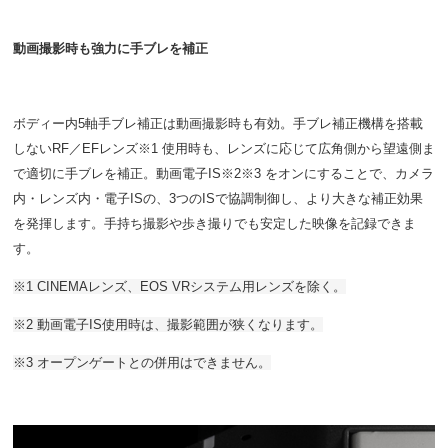
動画撮影時も強力に手ブレを補正
ボディー内5軸手ブレ補正は動画撮影時も有効。手ブレ補正機構を搭載
しないRF／EFレンズ※1 使用時も、レンズに応じて広角側から望遠側ま
で適切に手ブレを補正。動画電子IS※2※3 をオンにすることで、カメラ
内・レンズ内・電子ISの、3つのISで協調制御し、より大きな補正効果
を発揮します。手持ち撮影や歩き撮りでも安定した映像を記録できま
す。
※1 CINEMAレンズ、EOS VRシステム用レンズを除く。
※2 動画電子IS使用時は、撮影範囲が狭くなります。
※3 オープンゲートとの併用はできません。