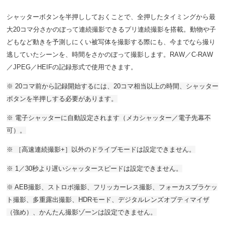
シャッターボタンを半押ししておくことで、全押したタイミングから最
大20コマ分さかのぼって連続撮影できるプリ連続撮影を搭載。動物や子
どもなど動きを予測しにくい被写体を撮影する際にも、今までなら撮り
逃していたシーンを、時間をさかのぼって撮影します。RAW／C-RAW
／JPEG／HEIFの記録形式で使用できます。
※ 20コマ前から記録開始するには、20コマ相当以上の時間、シャッター
ボタンを半押しする必要があります。
※ 電子シャッターに自動設定されます（メカシャッター／電子先幕不
可）。
※ ［高速連続撮影+］以外のドライブモードは設定できません。
※ 1／30秒より遅いシャッタースピードは設定できません。
※ AEB撮影、ストロボ撮影、フリッカーレス撮影、フォーカスブラケッ
ト撮影、多重露出撮影、HDRモード、デジタルレンズオプティマイザ
（強め）、かんたん撮影ゾーンは設定できません。