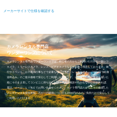
メーカーサイトで仕様を確認する
カメラレンタル専門店
ワンダーワンズについて
カメラレンタル専門店ワンダーワンズでは、初心者の方からご利用いただける一眼レフ
カメラ、ミラーレスカメラ、レンズ、ビデオカメラなどを多数ご用意しております。旅
行やイベント、お子様の行事などで必要な時だけ手軽にレンタルでき、『3泊4日で往復
送料込み』のご提示価格で安心してご利用いただけます。レンタル商品の返却も届いた
箱にそのまま戻してコンビニに持ち込むだけ！機種の相談やわからないことがあれば、
電話、メール、ＬＩＮＥでお問い合わせください。カメラ専門店だからこその徹底した
メンテナンス＆保管体制。万が一の破損についても2000円のみのご負担だけで安心して
ご利用いただけます。