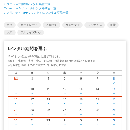
ミラーレス一眼のレンタル商品一覧
Canon（キヤノン）のレンタル商品一覧
カメラボディ（RFマウント）のレンタル商品一覧
旅行
ポートレート
人物撮影
カメラ女子
フルサイズ
夜景
人気
フルサイズ対応
レンタル期間を選ぶ
13:00までの注文で8/9(日)にお届け可能です。
※但し、北海道、九州、中国、四国地方は最短8/10(月)のお届けとなります。
店頭受取は16:00までのご注文で当日受取可能です。
日
月
火
水
木
金
土
3
4
5
6
7
8
8/2
-
-
-
-
-
-
店
9
10
11
12
13
14
15
○
○
○
○
○
○
○
16
17
18
19
20
21
22
○
○
○
○
○
○
○
23
24
25
26
27
28
29
○
○
○
○
○
○
○
30
31
2
3
4
5
9/1
○
○
○
○
○
○
○