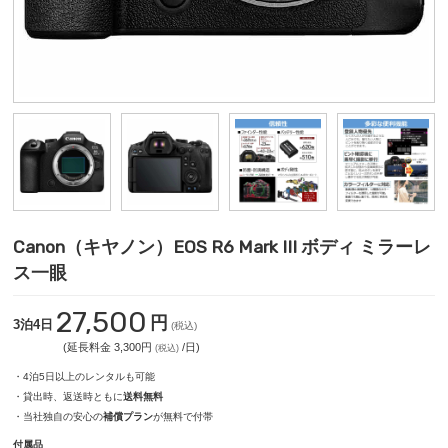
Canon（キヤノン）EOS R6 Mark III ボディ ミラーレ
ス一眼
27,500
円
3泊4日
(税込)
(延長料金 3,300円
/日)
(税込)
・4泊5日以上のレンタルも可能
・貸出時、返送時ともに
送料無料
・当社独自の安心の
補償プラン
が無料で付帯
付属品