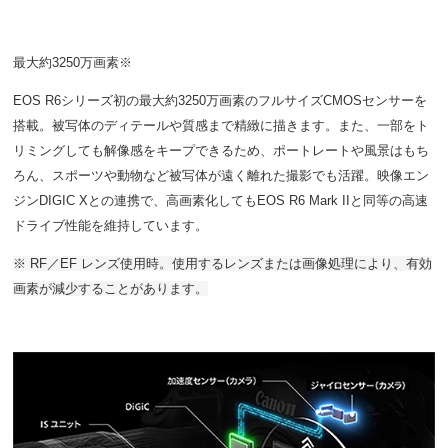
最大約3250万画素※
EOS R6シリーズ初の最大約3250万画素のフルサイズCMOSセンサーを
搭載。被写体のディテールや質感まで精緻に描きます。また、一部をト
リミングしても解像感をキープできるため、ポートレートや風景はもち
ろん、スポーツや動物など被写体が遠く離れた撮影でも活躍。映像エン
ジンDIGIC Xとの連携で、高画素化してもEOS R6 Mark IIと同等の高速
ドライブ性能を維持しています。
※ RF／EF レンズ使用時。使用するレンズまたは画像処理により、有効
画素が減少することがあります。