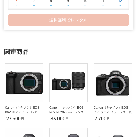
6
7
8
9
10
11
12
○
○
○
○
○
○
○
13
14
15
16
17
18
19
○
○
○
○
○
○
○
送料無料でレンタル
20
21
22
23
24
25
26
○
○
○
○
○
○
○
27
28
29
30
2
3
10/1
○
○
○
○
○
○
○
4
5
6
7
8
9
10
○
○
○
○
○
○
○
関連商品
11
12
13
14
15
16
17
○
○
○
○
○
○
○
18
19
20
21
22
23
24
○
○
○
○
○
○
○
25
26
27
28
29
30
31
○
○
○
○
○
○
○
2
3
4
5
6
7
11/1
○
○
○
○
○
○
○
Canon（キヤノン）EOS
Canon（キヤノン）EOS
Canon（キヤノン）EOS
R6V ボディ ミラーレス一
R6V RF20-50mm レンズキ
R50 ボディ ミラーレス一眼
眼
ット ミラーレス一眼
27,500
33,000
7,700
円
円
円