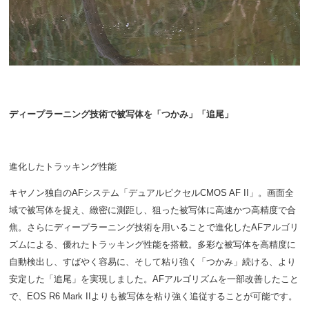
ディープラーニング技術で被写体を「つかみ」「追尾」
進化したトラッキング性能
キヤノン独自のAFシステム「デュアルピクセルCMOS AF II」。画面全
域で被写体を捉え、緻密に測距し、狙った被写体に高速かつ高精度で合
焦。さらにディープラーニング技術を用いることで進化したAFアルゴリ
ズムによる、優れたトラッキング性能を搭載。多彩な被写体を高精度に
自動検出し、すばやく容易に、そして粘り強く「つかみ」続ける、より
安定した「追尾」を実現しました。AFアルゴリズムを一部改善したこと
で、EOS R6 Mark IIよりも被写体を粘り強く追従することが可能です。