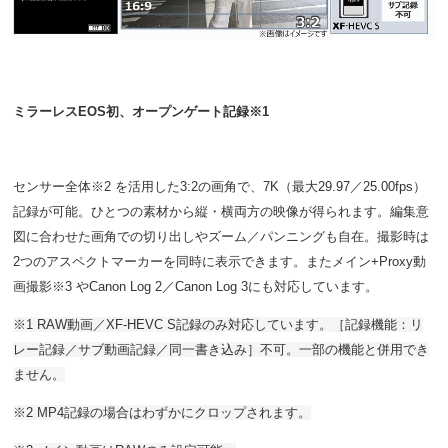
ミラーレスEOS初、オープンゲート記録※1
センサー全体※2 を活用した3:2の画角で、7K（最大29.97／25.00fps）
記録が可能。ひとつの素材から縦・横両方の映像が得られます。編集意
図に合わせた画角での切り出しやズーム／パンニングも自在。撮影時は
2つのアスペクトマーカーを同時に表示できます。またメイン+Proxy動
画撮影※3 やCanon Log 2／Canon Log 3にも対応しています。
※1 RAW動画／XF-HEVC S記録のみ対応しています。［記録機能：リ
レー記録／サブ動画記録／同一書き込み］不可。一部の機能と併用でき
ません。
※2 MP4記録の場合はわずかにクロップされます。