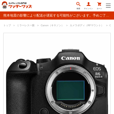
検索
サインイン
カート
熊本地震の影響により配送が遅延する可能性がございます。予めご了承ください。
トップ
ミラーレス一眼
Canon（キヤノン）
カメラボディ（RFマウント）
Ca