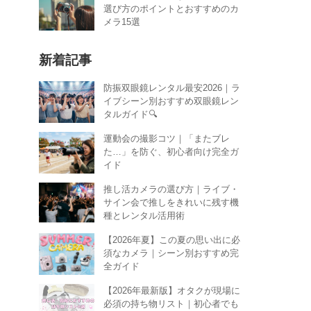
選び方のポイントとおすすめのカ
メラ15選
新着記事
防振双眼鏡レンタル最安2026｜ラ
イブシーン別おすすめ双眼鏡レン
タルガイド🔍
運動会の撮影コツ｜「またブレ
た…」を防ぐ、初心者向け完全ガ
イド
推し活カメラの選び方｜ライブ・
サイン会で推しをきれいに残す機
種とレンタル活用術
【2026年夏】この夏の思い出に必
須なカメラ｜シーン別おすすめ完
全ガイド
【2026年最新版】オタクが現場に
必須の持ち物リスト｜初心者でも