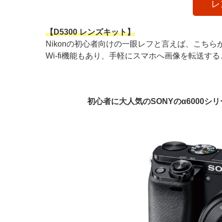
レ
【D5300 レンズキット】
Nikonの初心者向けの一眼レフと言えば、こちら
Wi-fi機能もあり、手軽にスマホへ画像を転送す
初心者に大人気のSONYのα6000シリ