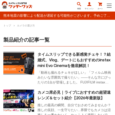
検索
サインイン
カート
熊本地震の影響により配送が遅延する可能性がございます。予めご了承ください。
トップ
カメラの選び方
製品紹介の記事一覧
タイムスリップできる新感覚チェキ！？結
婚式、Vlog、デートにもおすすめのinstax
mini Evo Cinemaを徹底解説！
「動画も撮れるチェキがほしい」「フィルム映画
みたいな雰囲気で撮りたい」——そんな方にぴっ
たりの1台が登場しました。 FUJIFILM instax
mini Evo Cinema は、2026年1月30日に発売され
たハイブリッドインスタントカメラ。動画撮影・
カメコ席必見｜ライブにおすすめの超望遠
静止画撮影・スマホプリントの3役をこなしなが
レンズ＆セット紹介【2026年最新版】
ら、昭和〜平成の映像質感を再現するエフェクト
推しの最高の瞬間、自分でおさめてみませんか？
機能...
推しの笑顔、一生守りたい...界隈でもカメコは沼
推しを一番かわいく、かっこよく撮影したいです