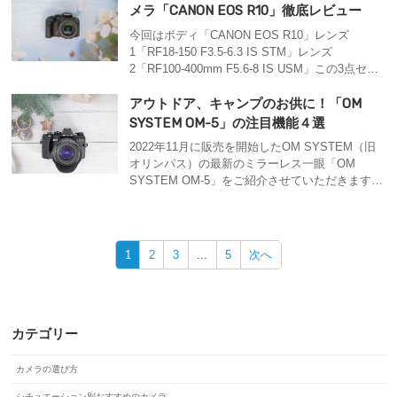
きます。 &nbsp; そもそも何故上手く撮影できな
メラ「CANON EOS R10」徹底レビュー
いのか ちなみに当社にご相談いただく運動会の
今回はボディ「CANON EOS R10」レンズ
撮影でお悩みトップ３ 「望遠が足りな...
1「RF18-150 F3.5-6.3 IS STM」レンズ
2「RF100-400mm F5.6-8 IS USM」この3点セッ
トで実際に撮影してきました。この組み合わせが
お散歩カメラに革命をもたらしたといっても過言
アウトドア、キャンプのお供に！「OM
ではありません。おすすめポイントを作例ととも
SYSTEM OM-5」の注目機能４選
にお伝えいたします。EOS R10レンタルはこち...
2022年11月に販売を開始したOM SYSTEM（旧
オリンパス）の最新のミラーレス一眼「OM
SYSTEM OM-5」をご紹介させていただきます。
レンタルはこちら【OM SYSTEM OM-5の注目機
能】ライブNDハイレゾショット深度合成プロキ
ャプチャー&nbsp;注目機能その１ ライブNDこ
ちらの写真はNDフィルターや三脚無しで撮影し
1
2
3
...
5
次へ
たものです。通常...
カテゴリー
カメラの選び方
シチュエーション別おすすめのカメラ