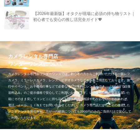
【2026年最新版】オタクが現場に必須の持ち物リスト｜
初心者でも安心の推し活完全ガイド💖
カメラレンタル専門店
ワンダーワンズについて
カメラレンタル専門店ワンダーワンズでは、初心者の方からご利用いただける一眼レフ
カメラ、ミラーレスカメラ、レンズ、ビデオカメラなどを多数ご用意しております。旅
行やイベント、お子様の行事などで必要な時だけ手軽にレンタルでき、『3泊4日で往復
送料込み』のご提示価格で安心してご利用いただけます。レンタル商品の返却も届いた
箱にそのまま戻してコンビニに持ち込むだけ！機種の相談やわからないことがあれば、
電話、メール、ＬＩＮＥでお問い合わせください。カメラ専門店だからこその徹底した
メンテナンス＆保管体制。万が一の破損についても2000円のみのご負担だけで安心して
ご利用いただけます。