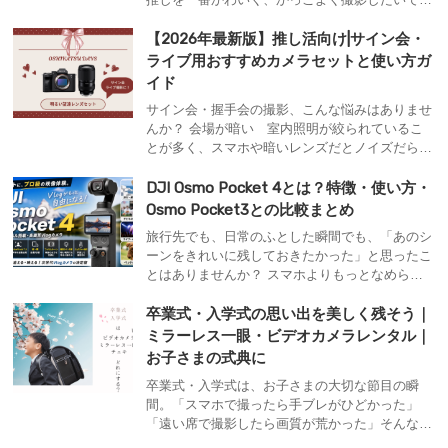
よね ただ、カメラって買うと高い...そんな方には
レンタルはおすすめです。 .ww-camera-article * {
【2026年最新版】推し活向け|サイン会・
box-sizing: border-box; } .ww-came...
ライブ用おすすめカメラセットと使い方ガ
イド
サイン会・握手会の撮影、こんな悩みはありませ
んか？ 会場が暗い 室内照明が絞られているこ
とが多く、スマホや暗いレンズだとノイズだらけ
の写真になってしまう。 画質が悪い 一番きれ
いな推しを撮影したいけど、スマホだと画質が悪
DJI Osmo Pocket 4とは？特徴・使い方・
い...だけどカメラを買うと高い 距離感が読めな
Osmo Pocket3との比較まとめ
い 近すぎて引けないこともあれば、ステージか
旅行先でも、日常のふとした瞬間でも、「あのシ
ら...
ーンをきれいに残しておきたかった」と思ったこ
とはありませんか？ スマホよりもっとなめらか
に、でも一眼レフほど大げさじゃなくていい——
そんなニーズに応えてくれるのが、DJI Osmo
卒業式・入学式の思い出を美しく残そう｜
Pocket 4です。 ポケットに収まるコンパクトな
ミラーレス一眼・ビデオカメラレンタル｜
ボディに、本格的なジンバルと高画質センサーを
お子さまの式典に
搭載。誰でも簡単に、映画のような...
卒業式・入学式は、お子さまの大切な節目の瞬
間。「スマホで撮ったら手ブレがひどかった」
「遠い席で撮影したら画質が荒かった」そんな経
験はございませんか？ ワンダーワンズのカメラ