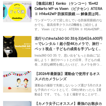
レンタルなら、コスパ良く高性能なカメラをお借
【徹底比較】Kenko （ケンコー）15×42
りいただけます。手ブレ補正・高倍率ズームで、
Cellarto WP vs Vixen （ビクセン）ATERA
お子さまの晴れ姿をしっかり記録しましょう。 ...
Ⅱ H14x42WP 防振双眼鏡 ― 解像度は同
じ、どちらを選ぶ？
ワンダーワンズで貸し出している防振双眼鏡のな
かでも、最高倍率クラスの2機種をご紹介しま
す。 Vixen（ビクセン） ATERA Ⅱ H14x42WP
と Kenko（ケンコー） VC Smart 15×42 Cellarto
WP、どちらも高性能で価格は同じ7,700円。でも
流行りのInsta360 GO 3Sを3泊4日6,600円
「どっちを選べばいいの？」と迷う方も多いは
～でレンタル！超小型4Kカメラで、旅行・
ず。 ...
ペット視点・子どもの成長を手ブレなく記
録しよう！
Insta360 GO 3S で、思い出を"もっと自由に"記
録しよう！ 旅行やペットとの日常、子どもの成
長…大切な瞬間を残したいけど、カメラを持つと
両手がふさがるし重たい、スマホだと手ブレがひ
どい、そんなお悩みはありませんか? そんなあな
【2026年最新版】運動会で使用するオス
たにぴったりなのが、Insta360 GO 3S。親指サイ
スメのカメラレンズ
ズの超小型カメラなのに、4K撮影と...
運動会の撮影で失敗しないレンズ選び 5月の大き
な子供のイベントとして、GWが終わったら【運
動会】です。 でも、うまく撮影することができ
ないというお問い合わせをいただきます。 そこ
で、当社おススメのレンズをご紹介させていただ
【カメラ女子にオススメ】最強のお散歩カ