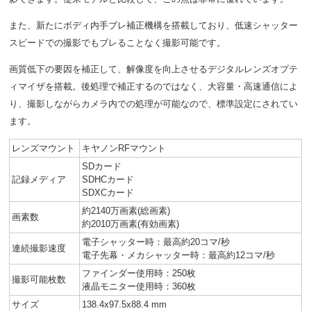
また、新たにボディ内手ブレ補正機構を搭載しており、低速シャッター
スピードでの撮影でもブレることなく撮影可能です。
画質低下の要因を補正して、解像度を向上させるデジタルレンズオプテ
ィマイザを搭載。後処理で補正するのではなく、大容量・高速通信によ
り、撮影しながらカメラ内での処理が可能なので、標準設定にされてい
ます。
レンズマウント
キヤノンRFマウント
SDカード
記録メディア
SDHCカード
SDXCカード
約2140万画素(総画素)
画素数
約2010万画素(有効画素)
電子シャッター時：最高約20コマ/秒
連続撮影速度
電子先幕・メカシャッター時：最高約12コマ/秒
ファインダー使用時：250枚
撮影可能枚数
液晶モニター使用時：360枚
サイズ
138.4x97.5x88.4 mm