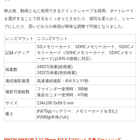
静止画、動画ともに使用できるクイックシャープを採用。ポートレート
を選択することで目元をくっきりとさせたり、描写を柔らかく、シャー
プにしたり、思いどおりの表現が簡単な調整で可能となりました。
レンズマウント
ニコンZマウント
SDメモリーカード、SDHCメモリーカード、SDXCメ
記録メディア
モリーカード（SDHCメモリーカード、SDXCメモリ
ーカードはUHS-II規格に対応）
2493万画素(総画素)
画素数
2432万画素(有効画素)
連続撮影速度
高速連続撮影：約4.5コマ/秒
ファインダー使用時：390枚
撮影可能枚数
液晶モニター使用時：470枚
サイズ
134x100.5x69.5 mm
約675g(バッテリー、メモリーカードを含む)
重さ
約590g(本体のみ)
NIKON NIKKOR Z 17-28mm F/2.8 Zマウント 広角ズームレンズ