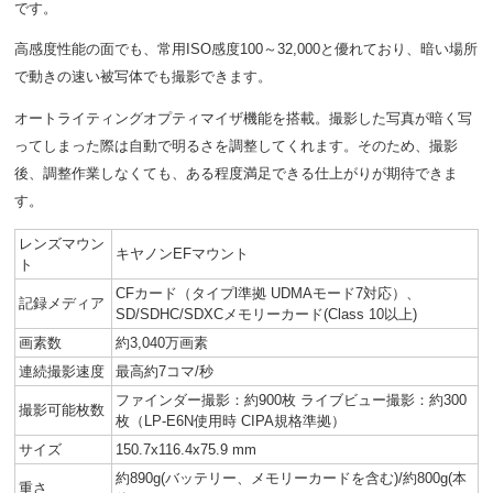
です。
高感度性能の面でも、常用ISO感度100～32,000と優れており、暗い場所
で動きの速い被写体でも撮影できます。
オートライティングオプティマイザ機能を搭載。撮影した写真が暗く写
ってしまった際は自動で明るさを調整してくれます。そのため、撮影
後、調整作業しなくても、ある程度満足できる仕上がりが期待できま
す。
レンズマウン
キヤノンEFマウント
ト
CFカード（タイプl準拠 UDMAモード7対応）、
記録メディア
SD/SDHC/SDXCメモリーカード(Class 10以上)
画素数
約3,040万画素
連続撮影速度
最高約7コマ/秒
ファインダー撮影：約900枚 ライブビュー撮影：約300
撮影可能枚数
枚（LP-E6N使用時 CIPA規格準拠）
サイズ
150.7x116.4x75.9 mm
約890g(バッテリー、メモリーカードを含む)/約800g(本
重さ