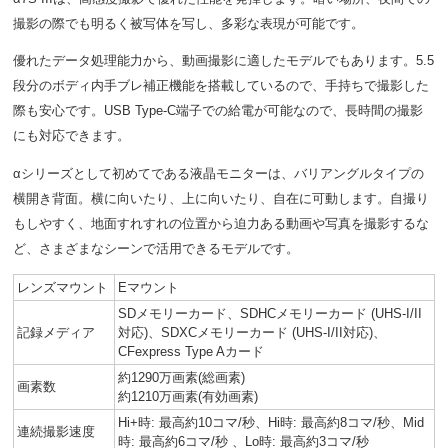
撮影の際でも明るく被写体を写し、多彩な表現が可能です。
優れたデータ処理能力から、動画撮影に適したモデルでもあります。5.5
段分のボディ内手ブレ補正機能を搭載しているので、手持ちで撮影した
際も安心です。USB Type-C端子での給電が可能なので、長時間の撮影
にも対応できます。
αシリーズとして初めてである液晶モニターは、バリアングルタイプの
横開き背面。横に向いたり、上に向いたり、自在に可動します。自撮り
もしやすく、地面すれすれの位置から迫力ある動画や写真を撮影するな
ど、さまざまなシーンで活用できるモデルです。
レンズマウント
Eマウント
SDメモリーカード、SDHCメモリーカード (UHS-I/II
記録メディア
対応)、SDXCメモリーカード (UHS-I/II対応)、
CFexpress Type Aカード
約1290万画素(総画素)
画素数
約1210万画素(有効画素)
Hi+時: 最高約10コマ/秒、Hi時: 最高約8コマ/秒、Mid
連続撮影速度
時: 最高約6コマ/秒 、Lo時: 最高約3コマ/秒