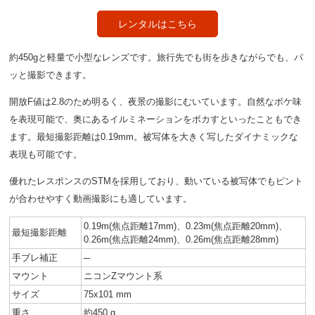
レンタルはこちら
約450gと軽量で小型なレンズです。旅行先でも街を歩きながらでも、パ
ッと撮影できます。
開放F値は2.8のため明るく、夜景の撮影にむいています。自然なボケ味
を表現可能で、奥にあるイルミネーションをボカすといったこともでき
ます。最短撮影距離は0.19mm。被写体を大きく写したダイナミックな
表現も可能です。
優れたレスポンスのSTMを採用しており、動いている被写体でもピント
が合わせやすく動画撮影にも適しています。
0.19m(焦点距離17mm)、0.23m(焦点距離20mm)、
最短撮影距離
0.26m(焦点距離24mm)、0.26m(焦点距離28mm)
手ブレ補正
─
マウント
ニコンZマウント系
サイズ
75x101 mm
重さ
約450 g